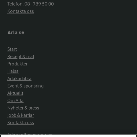
Telefon:
08−789 50 00
Kontakta oss
Arla.se
Start
Recept & mat
Produkter
Hälsa
Arlakadabra
Event & sponsring
Aktuellt
Om Arla
Nyheter & press
Jobb & karriär
Kontakta oss
Arla in other countries