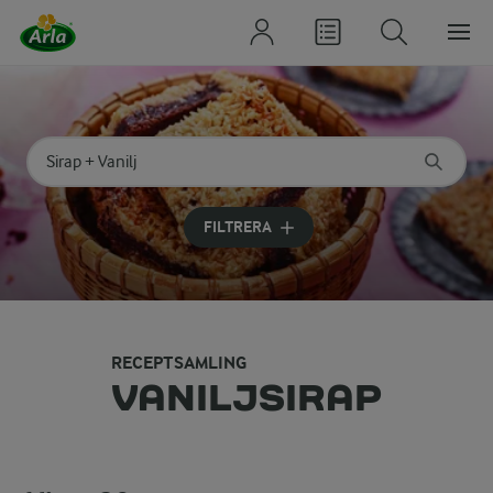
Sök på kategori eller ingrediens
Skriv in sökord för att få förslag
FILTRERA
RECEPTSAMLING
VANILJSIRAP