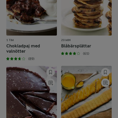
1 TIM
20 MIN
Chokladpaj med
Blåbärsplättar
valnötter
(65)
(89)