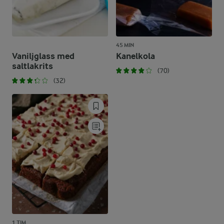
45 MIN
Vaniljglass med
Kanelkola
saltlakrits
(70)
(32)
1 TIM