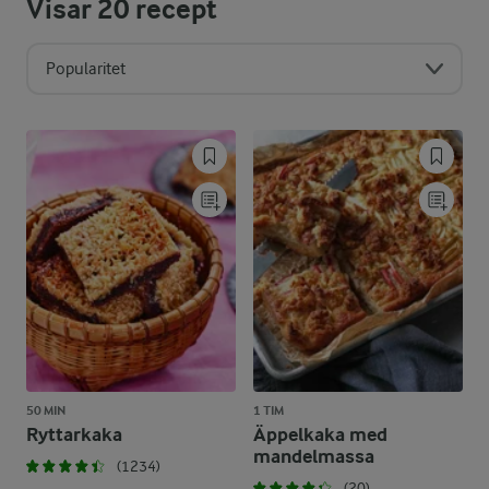
Visar
20
recept
Popularitet
50 MIN
1 TIM
Ryttarkaka
Äppelkaka med
mandelmassa
(1234)
(20)