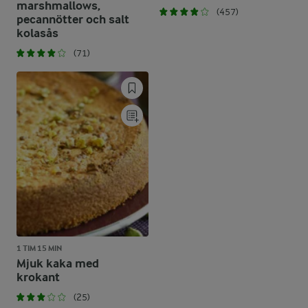
marshmallows,
(457)
pecannötter och salt
kolasås
(71)
1 TIM 15 MIN
Mjuk kaka med
krokant
(25)