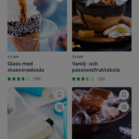
15 MIN
30 MIN
Glass med
Vanilj- och
muscovadosås
passionsfruktskola
(59)
(35)