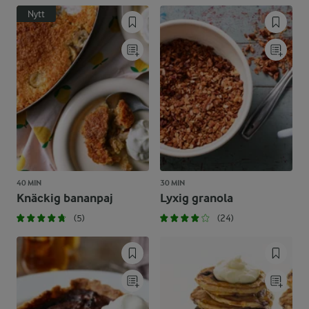
Nytt
40 MIN
30 MIN
Knäckig bananpaj
Lyxig granola
(5)
(24)