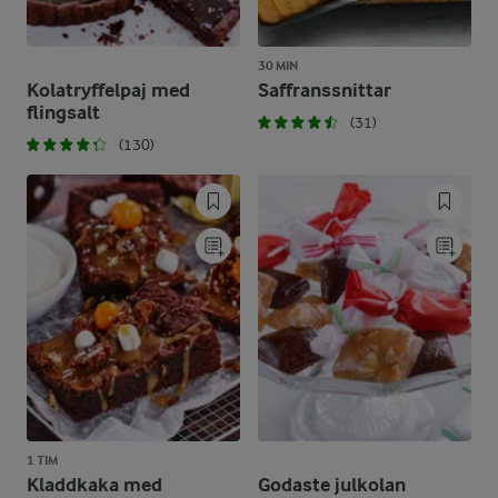
30 MIN
Kolatryffelpaj med
Saffranssnittar
flingsalt
(31)
(130)
1 TIM
Kladdkaka med
Godaste julkolan