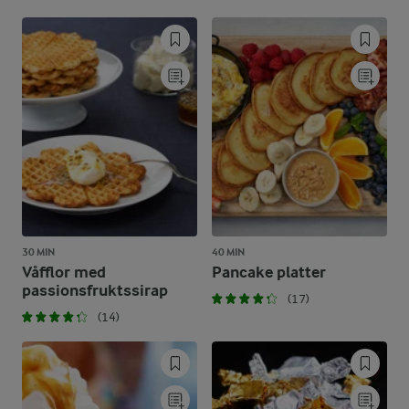
30 MIN
40 MIN
Våfflor med
Pancake platter
passionsfruktssirap
(17)
(14)