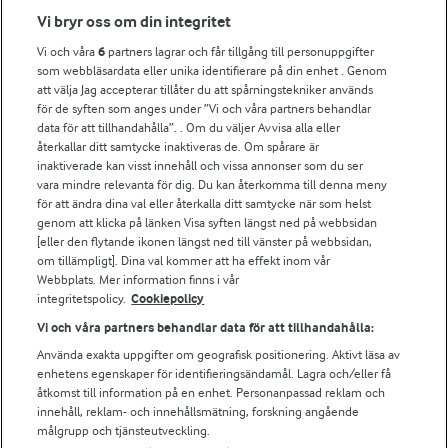
Vi bryr oss om din integritet
Vi och våra
6
partners lagrar och får tillgång till personuppgifter
Fler Arlasajter
som webbläsardata eller unika identifierare på din enhet . Genom
att välja Jag accepterar tillåter du att spårningstekniker används
för de syften som anges under ”Vi och våra partners behandlar
För ägare
data för att tillhandahålla”. . Om du väljer Avvisa alla eller
Arlas kundportal
återkallar ditt samtycke inaktiveras de. Om spårare är
Arla.com
inaktiverade kan visst innehåll och vissa annonser som du ser
vara mindre relevanta för dig. Du kan återkomma till denna meny
Falbygdens Ost
för att ändra dina val eller återkalla ditt samtycke när som helst
Arla webbshop
genom att klicka på länken Visa syften längst ned på webbsidan
Bildbank
[eller den flytande ikonen längst ned till vänster på webbsidan,
om tillämpligt]. Dina val kommer att ha effekt inom vår
Webbplats. Mer information finns i vår
integritetspolicy.
Cookiepolicy
Följ oss
Vi och våra partners behandlar data för att tillhandahålla:
Använda exakta uppgifter om geografisk positionering. Aktivt läsa av
enhetens egenskaper för identifieringsändamål. Lagra och/eller få
åtkomst till information på en enhet. Personanpassad reklam och
innehåll, reklam- och innehållsmätning, forskning angående
målgrupp och tjänsteutveckling.