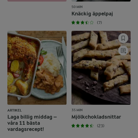
50 MIN
Knäckig äppelpaj
(7)
35 MIN
ARTIKEL
Laga billig middag –
Mjölkchokladsnittar
våra 11 bästa
(23)
vardagsrecept!