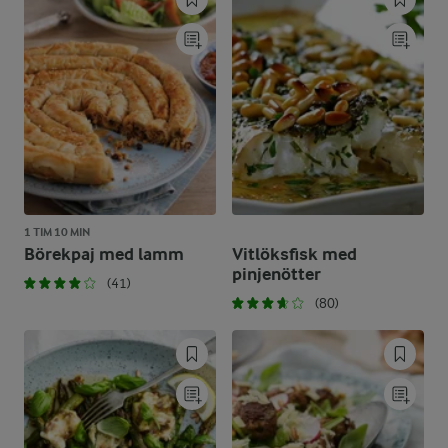
1 TIM 10 MIN
Börekpaj med lamm
Vitlöksfisk med
pinjenötter
(41)
(80)