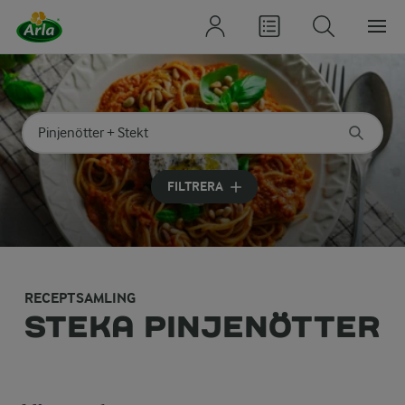
Sök på kategori eller ingrediens
Skriv in sökord för att få förslag
FILTRERA
RECEPTSAMLING
STEKA PINJENÖTTER