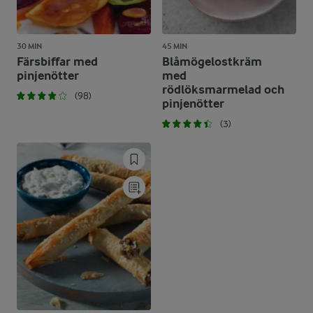
30 MIN
45 MIN
Färsbiffar med
Blåmögelostkräm
pinjenötter
med
rödlöksmarmelad och
(98)
pinjenötter
(3)