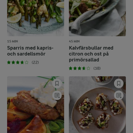
15 MIN
45 MIN
Sparris med kapris-
Kalvfärsbullar med
och sardellsmör
citron och ost på
primörsallad
(22)
(38)