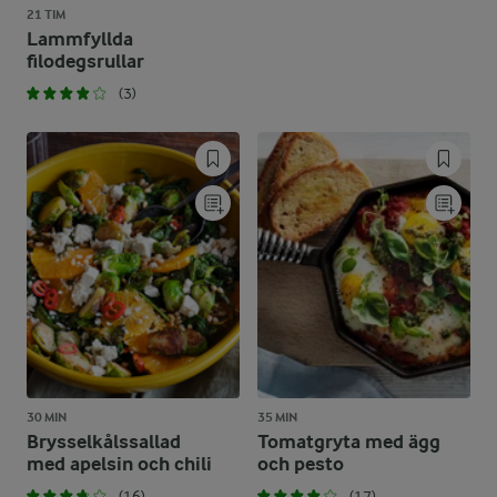
21 TIM
Lammfyllda
filodegsrullar
(3)
30 MIN
35 MIN
Brysselkålssallad
Tomatgryta med ägg
med apelsin och chili
och pesto
(16)
(17)