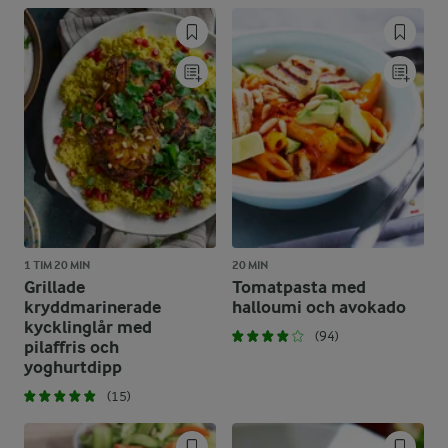
1 TIM 20 MIN
20 MIN
Grillade
Tomatpasta med
kryddmarinerade
halloumi och avokado
kycklinglår med
(94)
pilaffris och
yoghurtdipp
(15)