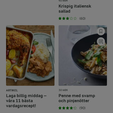
40 MIN
Krispig italiensk
sallad
(60)
30 MIN
ARTIKEL
Laga billig middag –
Penne med svamp
våra 11 bästa
och pinjenötter
vardagsrecept!
(90)