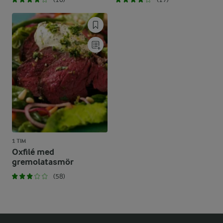
1 TIM
Oxfilé med
gremolatasmör
(58)