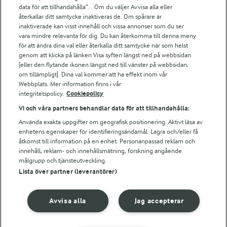
Arla.com
data för att tillhandahålla”. . Om du väljer Avvisa alla eller
Falbygdens Ost
återkallar ditt samtycke inaktiveras de. Om spårare är
Arla webbshop
inaktiverade kan visst innehåll och vissa annonser som du ser
vara mindre relevanta för dig. Du kan återkomma till denna meny
Bildbank
för att ändra dina val eller återkalla ditt samtycke när som helst
genom att klicka på länken Visa syften längst ned på webbsidan
[eller den flytande ikonen längst ned till vänster på webbsidan,
om tillämpligt]. Dina val kommer att ha effekt inom vår
Följ oss
Webbplats. Mer information finns i vår
integritetspolicy.
Cookiepolicy
Vi och våra partners behandlar data för att tillhandahålla:
Använda exakta uppgifter om geografisk positionering. Aktivt läsa av
enhetens egenskaper för identifieringsändamål. Lagra och/eller få
åtkomst till information på en enhet. Personanpassad reklam och
innehåll, reklam- och innehållsmätning, forskning angående
målgrupp och tjänsteutveckling.
Lista över partner (leverantörer)
© 2026 Arla Foods
Ändra cookie-inställningar
Avvisa alla
Jag accepterar
Integritetspolicy