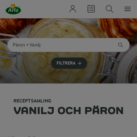
Sök på kategori eller ingrediens
Skriv in sökord för att få förslag
FILTRERA
RECEPTSAMLING
VANILJ OCH PÄRON