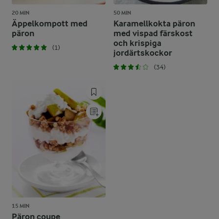
20 MIN
50 MIN
Äppelkompott med
Karamellkokta päron
päron
med vispad färskost
och krispiga
(1)
jordärtskockor
(34)
15 MIN
Päron coupe