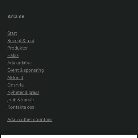
Arla.se
Start
Recept & mat
Produkter
Hälsa
Arlakadabra
Event & sponsring
Aktuellt
Om Arla
Nyheter & press
Jobb & karriär
Kontakta oss
Arla in other countries