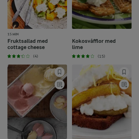
15 MIN
Fruktsallad med
Kokosvåfflor med
cottage cheese
lime
(4)
(15)