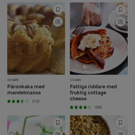
40 MIN
15 MIN
Päronkaka med
Fattiga riddare med
mandelmassa
fruktig cottage
cheese
(73)
(90)