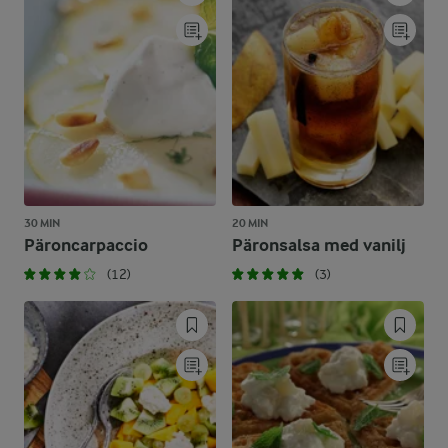
30 MIN
20 MIN
Päroncarpaccio
Päronsalsa med vanilj
(12)
(3)