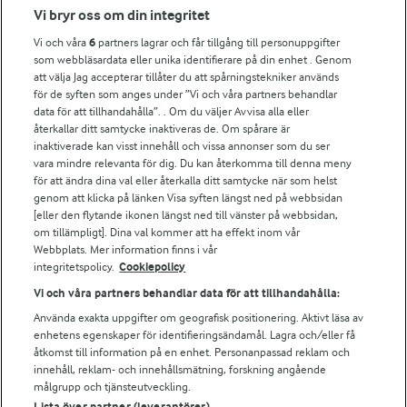
Fler Arlasajter
Vi bryr oss om din integritet
Vi och våra
6
partners lagrar och får tillgång till personuppgifter
För ägare
som webbläsardata eller unika identifierare på din enhet . Genom
att välja Jag accepterar tillåter du att spårningstekniker används
Arlas kundportal
för de syften som anges under ”Vi och våra partners behandlar
Arla.com
data för att tillhandahålla”. . Om du väljer Avvisa alla eller
Falbygdens Ost
återkallar ditt samtycke inaktiveras de. Om spårare är
Arla webbshop
inaktiverade kan visst innehåll och vissa annonser som du ser
vara mindre relevanta för dig. Du kan återkomma till denna meny
Bildbank
för att ändra dina val eller återkalla ditt samtycke när som helst
genom att klicka på länken Visa syften längst ned på webbsidan
[eller den flytande ikonen längst ned till vänster på webbsidan,
om tillämpligt]. Dina val kommer att ha effekt inom vår
Följ oss
Webbplats. Mer information finns i vår
integritetspolicy.
Cookiepolicy
Vi och våra partners behandlar data för att tillhandahålla:
Använda exakta uppgifter om geografisk positionering. Aktivt läsa av
enhetens egenskaper för identifieringsändamål. Lagra och/eller få
åtkomst till information på en enhet. Personanpassad reklam och
innehåll, reklam- och innehållsmätning, forskning angående
målgrupp och tjänsteutveckling.
Lista över partner (leverantörer)