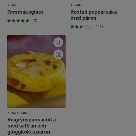
7 TIM
15 MIN
Tresmaksglass
Rostad pepparkaka
med päron
(3)
(15)
3 TIM 30 MIN
Risgrynspannacotta
med saffran och
glöggkokta päron