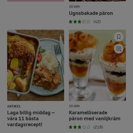
30 MIN
Ugnsbakade päron
(42)
30 MIN
ARTIKEL
Laga billig middag –
Karamelliserade
våra 11 bästa
päron med vaniljkräm
vardagsrecept!
(218)