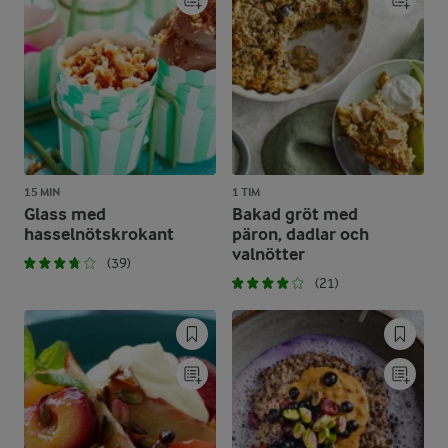
15 MIN
1 TIM
Glass med
Bakad gröt med
hasselnötskrokant
päron, dadlar och
valnötter
(39)
(21)