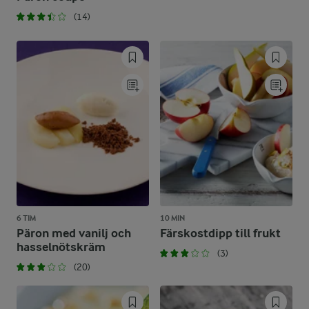
(14)
6 TIM
10 MIN
Päron med vanilj och
Färskostdipp till frukt
hasselnötskräm
(3)
(20)