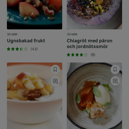
30 MIN
30 MIN
Ugnsbakad frukt
Chiagröt med päron
och jordnötssmör
(43)
(8)