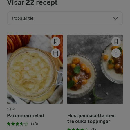
Visar
22
recept
Popularitet
1 TIM
Päronmarmelad
Höstpannacotta med
tre olika toppingar
(18)
(8)