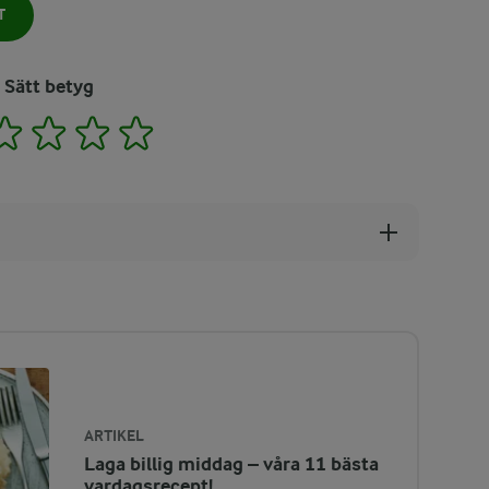
T
Sätt betyg
2
3
4
5
ARTIKEL
Laga billig middag – våra 11 bästa
vardagsrecept!