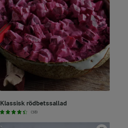
Klassisk rödbetssallad
(38)