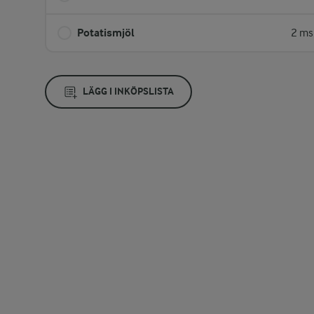
Potatismjöl
2 ms
LÄGG I INKÖPSLISTA