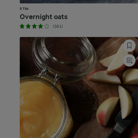
8 TIM
Overnight oats
(361)