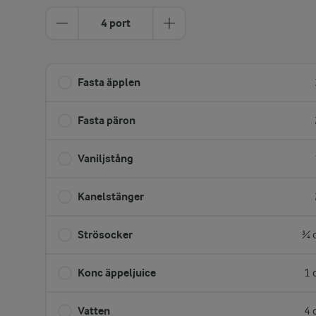
4 port
Fasta äpplen
Fasta päron
Vaniljstång
Kanelstänger
Strösocker
¾ 
Konc äppeljuice
1 
Vatten
4 