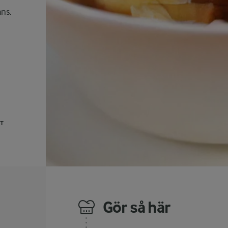
ans.
UT
Gör så här