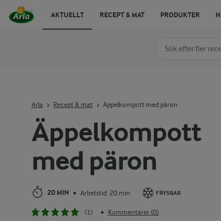
AKTUELLT
RECEPT & MAT
PRODUKTER
H
Sök på kategori elle
Skriv in sökord för at
Arla
Recept & mat
Äppelkompott med päron
Äppelkompott
med päron
20 MIN
Arbetstid: 20 min
•
FRYSBAR
(1)
Kommentarer (0)
•