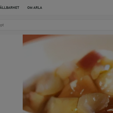
ÅLLBARHET
OM ARLA
r ingrediens
t få förslag