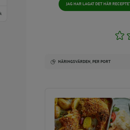
JAG HAR LAGAT DET HÄR RECEPTE
k
1
NÄRINGSVÄRDEN, PER PORT
Energi:
219 kcal
ENERGIDISTRIBUTION %
NÄRINGSVÄRDEN PER PORT
-
4,7 g
Fiber: