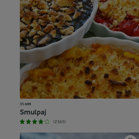
35 MIN
Smulpaj
(2365)