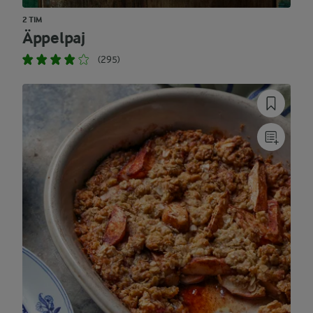
2 TIM
Äppelpaj
(295)