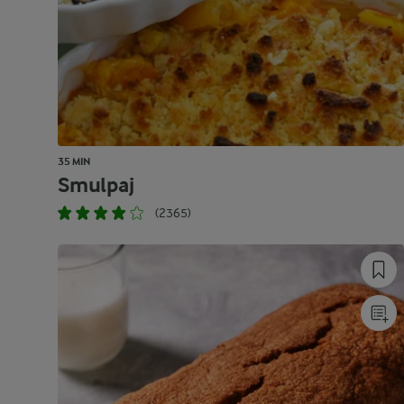
35 MIN
Smulpaj
(2365)