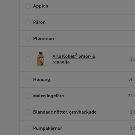
Äpplen
Päron
Plommon
Arla Köket® Smör- &
1 
rapsolja
Honung
½ 
Malen ingefära
2 t
Blandade nötter, grovhackade
1 
Pumpakärnor
1 