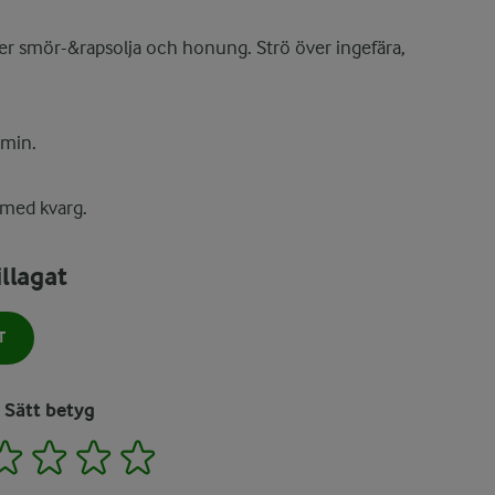
ver smör-&rapsolja och honung. Strö över ingefära,
 min.
 med kvarg.
llagat
T
Sätt betyg
2
3
4
5