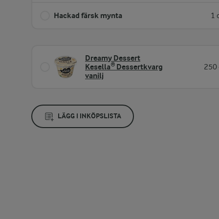
Hackad färsk mynta
1 
Dreamy Dessert
Kesella® Dessertkvarg
250 
vanilj
LÄGG I INKÖPSLISTA