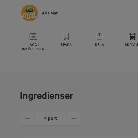
Arla Mat
LÄGG I
SPARA
DELA
SKRIV 
INKÖPSLISTA
Ingredienser
4 port