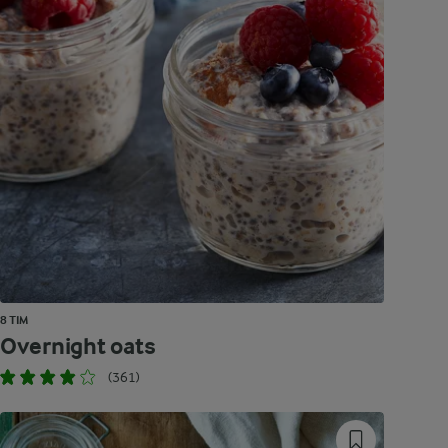
8 TIM
Overnight oats
(361)