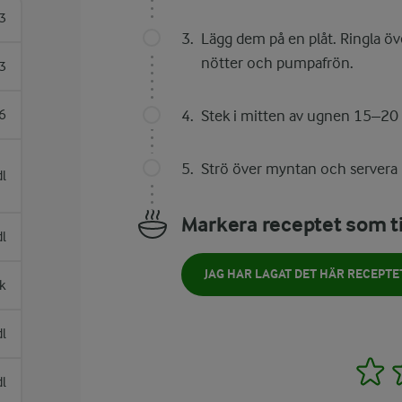
3
Lägg dem på en plåt. Ringla ö
nötter och pumpafrön.
3
6
Stek i mitten av ugnen 15–20
Strö över myntan och servera
dl
Markera receptet som ti
dl
JAG HAR LAGAT DET HÄR RECEPTE
sk
dl
1
dl