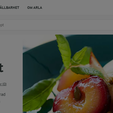
ÅLLBARHET
OM ARLA
r ingrediens
t få förslag
t
 (0)
rad
å