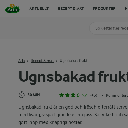
AKTUELLT
RECEPT & MAT
PRODUKTER
H
Sök på kategori elle
Skriv in sökord för at
Arla
Recept & mat
Ugnsbakad frukt
Ugnsbakad fruk
30 MIN
(43)
Kommentarer
•
Ugnsbakad frukt är en god och fräsch efterrätt serve
med kvarg, vispad grädde eller glass. Så enkelt och s
gott ihop med knapriga nötter.