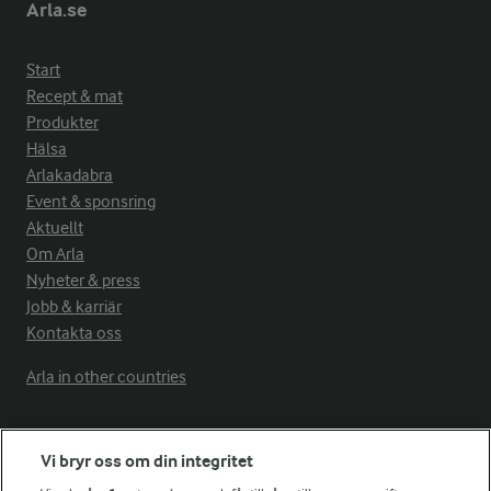
Arla.se
Start
Recept & mat
Produkter
Hälsa
Arlakadabra
Event & sponsring
Aktuellt
Om Arla
Nyheter & press
Jobb & karriär
Kontakta oss
Arla in other countries
Fler Arlasajter
Vi bryr oss om din integritet