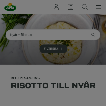
Sök på kategori eller ingrediens
Skriv in sökord för att få förslag
FILTRERA
RECEPTSAMLING
RISOTTO TILL NYÅR