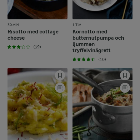
30 MIN
1 TIM
Risotto med cottage
Kornotto med
cheese
butternutpumpa och
ljummen
(39)
tryffelvinägrett
(10)