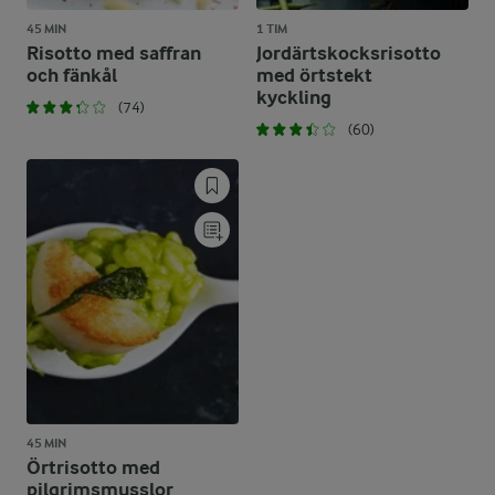
45 MIN
1 TIM
Risotto med saffran
Jordärtskocksrisotto
och fänkål
med örtstekt
kyckling
(74)
(60)
45 MIN
Örtrisotto med
pilgrimsmusslor