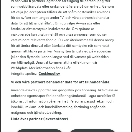
Vi och våra
6
partners lagrar och får tillgång till personuppgifter
För ägare
som webbläsardata eller unika identifierare på din enhet . Genom
att välja Jag accepterar tillåter du att spårningstekniker används
Arlas kundportal
för de syften som anges under ”Vi och våra partners behandlar
Arla.com
data för att tillhandahålla”. . Om du väljer Avvisa alla eller
Falbygdens Ost
återkallar ditt samtycke inaktiveras de. Om spårare är
Arla webbshop
inaktiverade kan visst innehåll och vissa annonser som du ser
vara mindre relevanta för dig. Du kan återkomma till denna meny
Bildbank
för att ändra dina val eller återkalla ditt samtycke när som helst
genom att klicka på länken Visa syften längst ned på webbsidan
[eller den flytande ikonen längst ned till vänster på webbsidan,
om tillämpligt]. Dina val kommer att ha effekt inom vår
Följ oss
Webbplats. Mer information finns i vår
integritetspolicy.
Cookiepolicy
Vi och våra partners behandlar data för att tillhandahålla:
Använda exakta uppgifter om geografisk positionering. Aktivt läsa av
enhetens egenskaper för identifieringsändamål. Lagra och/eller få
åtkomst till information på en enhet. Personanpassad reklam och
innehåll, reklam- och innehållsmätning, forskning angående
målgrupp och tjänsteutveckling.
Lista över partner (leverantörer)
© 2026 Arla Foods
Ändra cookie-inställningar