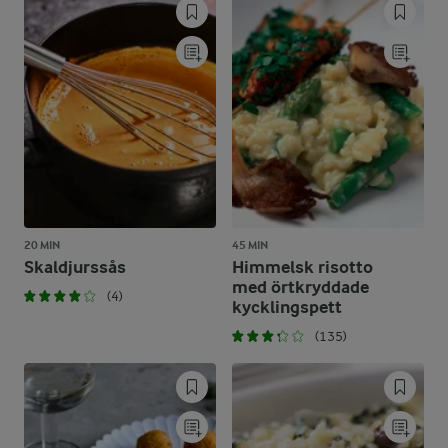
20 MIN
45 MIN
Skaldjurssås
Himmelsk risotto
med örtkryddade
(4)
kycklingspett
(135)