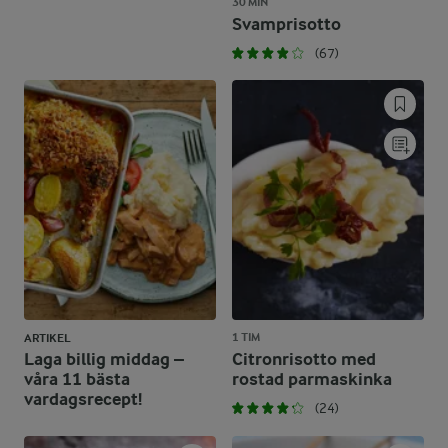
30 MIN
Svamprisotto
(67)
1 TIM
ARTIKEL
Laga billig middag –
Citronrisotto med
våra 11 bästa
rostad parmaskinka
vardagsrecept!
(24)