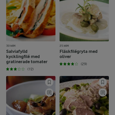
30 MIN
25 MIN
Salviafylld
Fläskfilégryta med
kycklingfilé med
oliver
gratinerade tomater
(29)
(72)