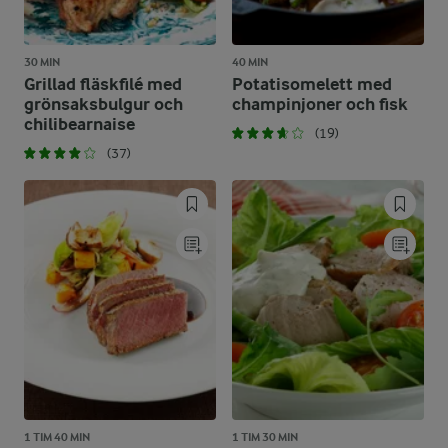
30 MIN
40 MIN
Grillad fläskfilé med
Potatisomelett med
grönsaksbulgur och
champinjoner och fisk
chilibearnaise
(19)
(37)
1 TIM 40 MIN
1 TIM 30 MIN