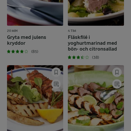
20 MIN
4 TIM
Gryta med julens
Fläskfilé i
kryddor
yoghurtmarinad med
bön- och citronsallad
(85)
(38)