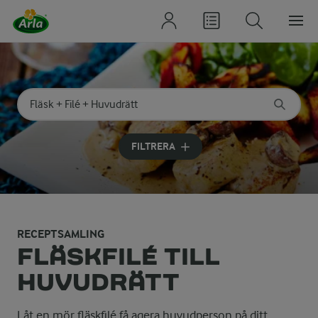
Sök på kategori eller ingrediens
Skriv in sökord för att få förslag
FILTRERA
RECEPTSAMLING
FLÄSKFILÉ TILL
HUVUDRÄTT
Låt en mör fläskfilé få agera huvudperson på ditt