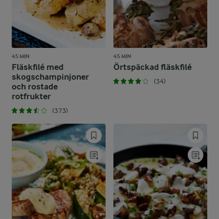
45 MIN
45 MIN
Fläskfilé med
Örtspäckad fläskfilé
skogschampinjoner
(34)
och rostade
rotfrukter
(373)