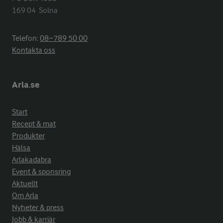
169 04  Solna
Telefon:
08−789 50 00
Kontakta oss
Arla.se
Start
Recept & mat
Produkter
Hälsa
Arlakadabra
Event & sponsring
Aktuellt
Om Arla
Nyheter & press
Jobb & karriär