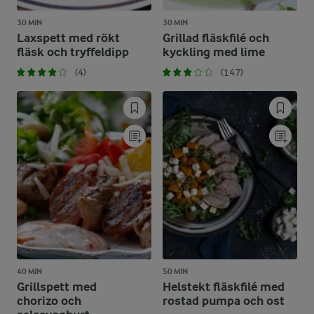
30 MIN
30 MIN
Laxspett med rökt
Grillad fläskfilé och
fläsk och tryffeldipp
kyckling med lime
(4)
(147)
40 MIN
50 MIN
Grillspett med
Helstekt fläskfilé med
chorizo och
rostad pumpa och ost