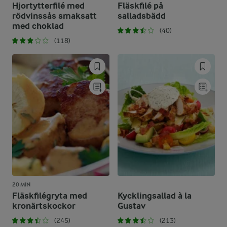
Hjortytterfilé med
Fläskfilé på
rödvinssås smaksatt
salladsbädd
med choklad
(40)
(118)
20 MIN
Fläskfilégryta med
Kycklingsallad à la
kronärtskockor
Gustav
(245)
(213)