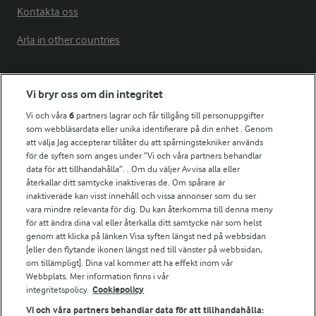
Kontakta oss
Arla in other countries
Fler Arlasajter
Vi bryr oss om din integritet
Vi och våra
6
partners lagrar och får tillgång till personuppgifter
För ägare
som webbläsardata eller unika identifierare på din enhet . Genom
att välja Jag accepterar tillåter du att spårningstekniker används
Arlas kundportal
för de syften som anges under ”Vi och våra partners behandlar
Arla.com
data för att tillhandahålla”. . Om du väljer Avvisa alla eller
Falbygdens Ost
återkallar ditt samtycke inaktiveras de. Om spårare är
Arla webbshop
inaktiverade kan visst innehåll och vissa annonser som du ser
vara mindre relevanta för dig. Du kan återkomma till denna meny
Bildbank
för att ändra dina val eller återkalla ditt samtycke när som helst
genom att klicka på länken Visa syften längst ned på webbsidan
[eller den flytande ikonen längst ned till vänster på webbsidan,
om tillämpligt]. Dina val kommer att ha effekt inom vår
Följ oss
Webbplats. Mer information finns i vår
integritetspolicy.
Cookiepolicy
Vi och våra partners behandlar data för att tillhandahålla: