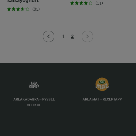
salsayoghurt
(11)
(85)
2
1
ARLAKADABRA – PYSSEL
ARLA MAT – RECEPTAPP
OCH KUL