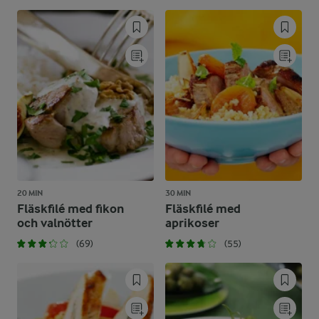
20 MIN
30 MIN
Fläskfilé med fikon
Fläskfilé med
och valnötter
aprikoser
(69)
(55)