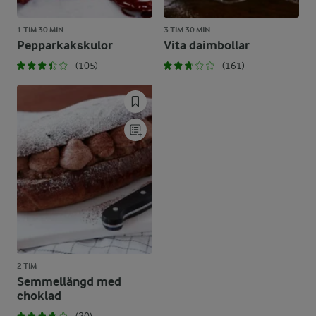
1 TIM 30 MIN
3 TIM 30 MIN
Pepparkakskulor
Vita daimbollar
(105)
(161)
2 TIM
Semmellängd med
choklad