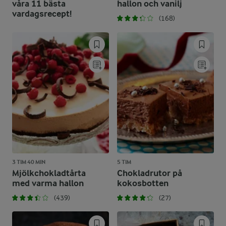
våra 11 bästa
hallon och vanilj
vardagsrecept!
(168)
3 TIM 40 MIN
5 TIM
Mjölkchokladtårta
Chokladrutor på
med varma hallon
kokosbotten
(439)
(27)