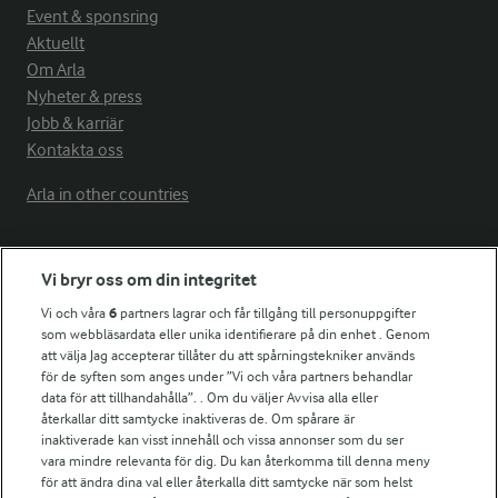
Event & sponsring
Aktuellt
Om Arla
Nyheter & press
Jobb & karriär
Kontakta oss
Arla in other countries
Fler Arlasajter
Vi bryr oss om din integritet
Vi och våra
6
partners lagrar och får tillgång till personuppgifter
För ägare
som webbläsardata eller unika identifierare på din enhet . Genom
att välja Jag accepterar tillåter du att spårningstekniker används
Arlas kundportal
för de syften som anges under ”Vi och våra partners behandlar
Arla.com
data för att tillhandahålla”. . Om du väljer Avvisa alla eller
Falbygdens Ost
återkallar ditt samtycke inaktiveras de. Om spårare är
Arla webbshop
inaktiverade kan visst innehåll och vissa annonser som du ser
vara mindre relevanta för dig. Du kan återkomma till denna meny
Bildbank
för att ändra dina val eller återkalla ditt samtycke när som helst