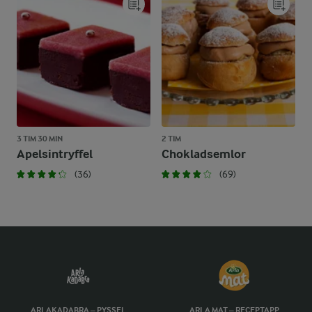
3 TIM 30 MIN
2 TIM
Apelsintryffel
Chokladsemlor
(36)
(69)
ARLAKADABRA – PYSSEL
ARLA MAT – RECEPTAPP