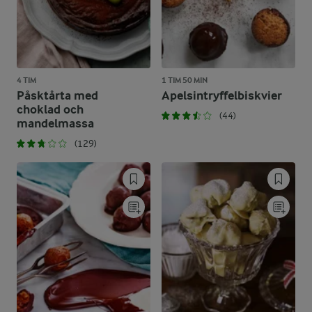
4 TIM
1 TIM 50 MIN
Påsktårta med
Apelsintryffelbiskvier
choklad och
(44)
mandelmassa
(129)