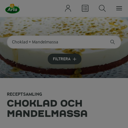
Sök på kategori eller ingrediens
Skriv in sökord för att få förslag
FILTRERA
RECEPTSAMLING
CHOKLAD OCH
MANDELMASSA