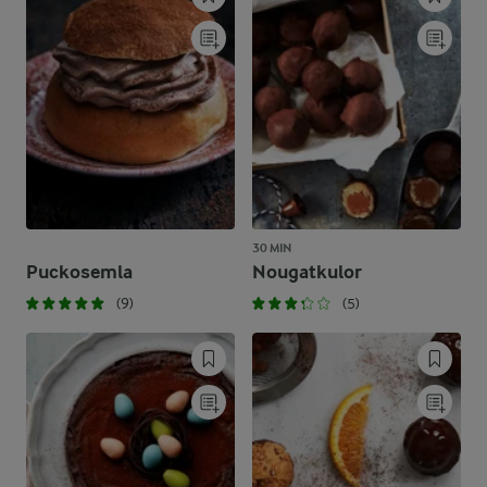
30 MIN
Puckosemla
Nougatkulor
(9)
(5)