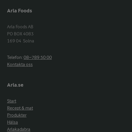
Arla Foods
Arla Foods AB

PO BOX 4083

169 04  Solna
Telefon:
08−789 50 00
Kontakta oss
Arla.se
Start
Recept & mat
Produkter
Hälsa
Arlakadabra