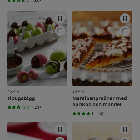
(20)
45 MIN
20 MIN
Nougatägg
Marsipanpraliner med
aprikos och mandel
(21)
(6)