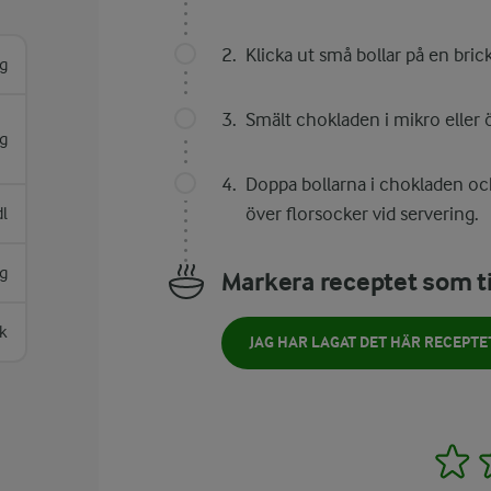
Klicka ut små bollar på en bricka
g
Smält chokladen i mikro eller 
g
Doppa bollarna i chokladen och 
över florsocker vid servering.
dl
g
Markera receptet som ti
k
JAG HAR LAGAT DET HÄR RECEPTE
1