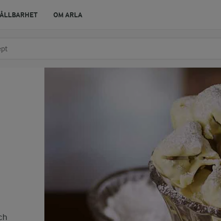
ÅLLBARHET
OM ARLA
r ingrediens
t få förslag
och