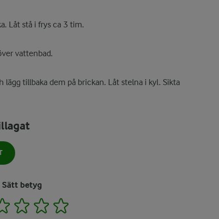
. Låt stå i frys ca 3 tim.
över vattenbad.
lägg tillbaka dem på brickan. Låt stelna i kyl. Sikta
llagat
T
Sätt betyg
2
3
4
5