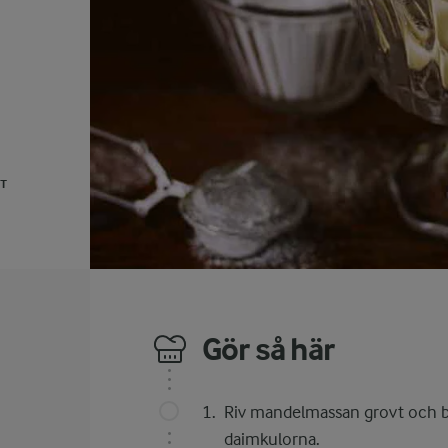
UT
Gör så här
Riv mandelmassan grovt och bl
daimkulorna.