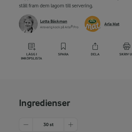
ställ fram dem lagom till servering.
Lotta Bäckman
Arla Mat
Ansvarig kock på Arla® Pro
LÄGG I
SPARA
DELA
SKRIV 
INKÖPSLISTA
Ingredienser
30 st