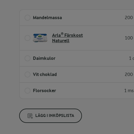
Mandelmassa
200 
Arla® Färskost
100 
Naturell
Daimkulor
1 
Vit choklad
200 
Florsocker
1 ms
LÄGG I INKÖPSLISTA