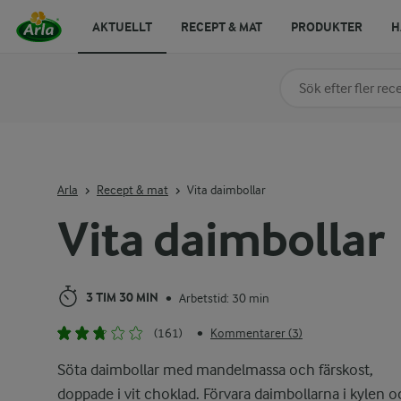
AKTUELLT
RECEPT & MAT
PRODUKTER
H
Sök på kategori elle
Skriv in sökord för at
Arla
Recept & mat
Vita daimbollar
Vita daimbollar
3 TIM 30 MIN
Arbetstid: 30 min
•
(161)
Kommentarer (3)
•
Söta daimbollar med mandelmassa och färskost,
doppade i vit choklad. Förvara daimbollarna i kylen 