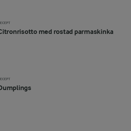
RECEPT
Citronrisotto med rostad parmaskinka
RECEPT
Dumplings