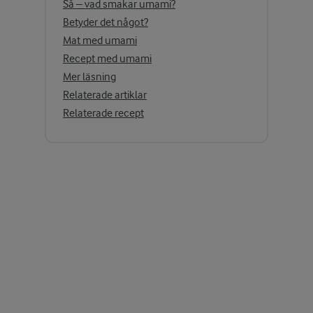
Så – vad smakar umami?
Betyder det något?
Mat med umami
Recept med umami
Mer läsning
Relaterade artiklar
Relaterade recept