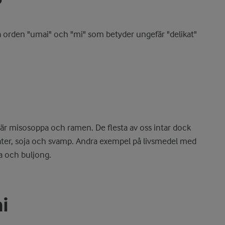
?
orden "umai" och "mi" som betyder ungefär "delikat"
 misosoppa och ramen. De flesta av oss intar dock
mater, soja och svamp. Andra exempel på livsmedel med
a och buljong.
i