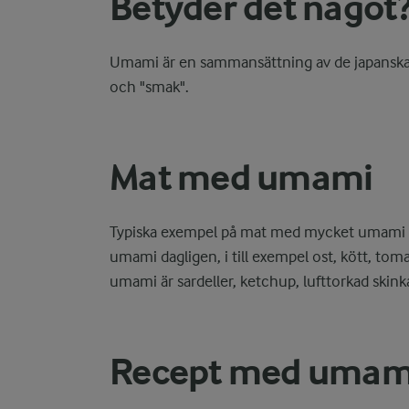
Betyder det något
Umami är en sammansättning av de japanska 
och "smak".
Mat med umami
Typiska exempel på mat med mycket umami är
umami dagligen, i till exempel ost, kött, to
umami är sardeller, ketchup, lufttorkad skink
Recept med umam