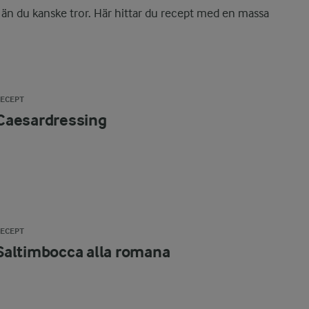
e än du kanske tror. Här hittar du recept med en massa
RECEPT
Caesardressing
RECEPT
Saltimbocca alla romana