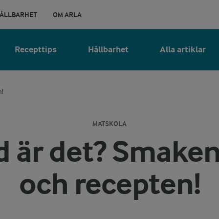
ÅLLBARHET
OM ARLA
Recepttips
Hållbarhet
Alla artiklar
n!
MATSKOLA
 är det? Smaken
och recepten!