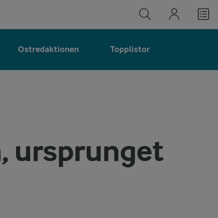
Ostredaktionen
Topplistor
, ursprunget