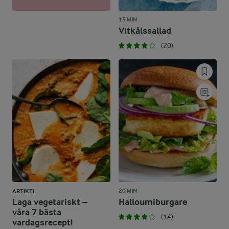
15 MIN
Vitkålssallad
(20)
20 MIN
ARTIKEL
Laga vegetariskt –
Halloumiburgare
våra 7 bästa
(14)
vardagsrecept!