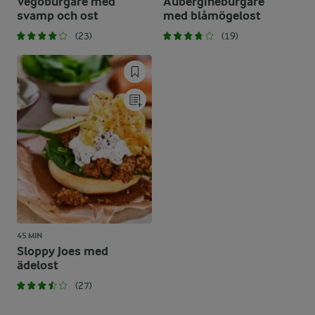
Vegoburgare med
Aubergineburgare
svamp och ost
med blåmögelost
(23)
(19)
45 MIN
Sloppy Joes med
ädelost
(27)