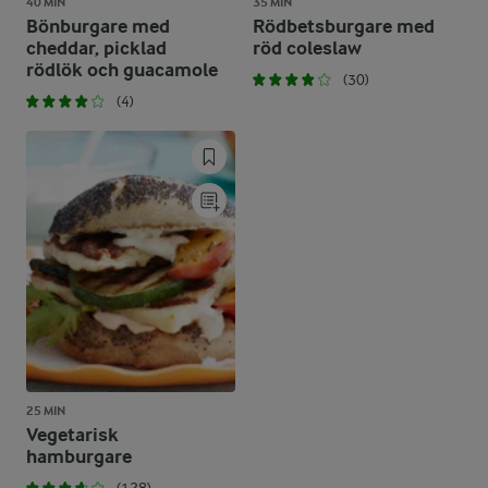
40 MIN
35 MIN
Bönburgare med
Rödbetsburgare med
cheddar, picklad
röd coleslaw
rödlök och guacamole
(30)
(4)
25 MIN
Vegetarisk
hamburgare