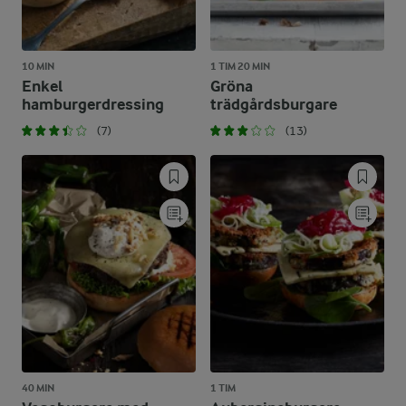
10 MIN
1 TIM 20 MIN
Enkel
Gröna
hamburgerdressing
trädgårdsburgare
(7)
(13)
40 MIN
1 TIM