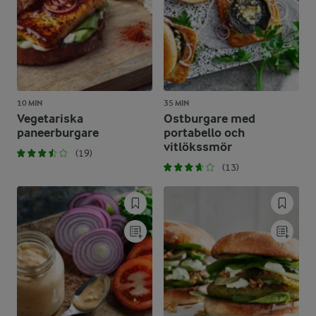
10 MIN
35 MIN
Vegetariska
Ostburgare med
paneerburgare
portabello och
vitlökssmör
(19)
(13)