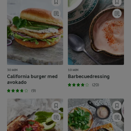
30 MIN
10 MIN
California burger med
Barbecuedressing
avokado
(20)
(9)