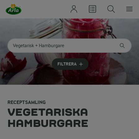
Sök på kategori eller ingrediens
Skriv in sökord för att få förslag
FILTRERA
RECEPTSAMLING
VEGETARISKA
HAMBURGARE