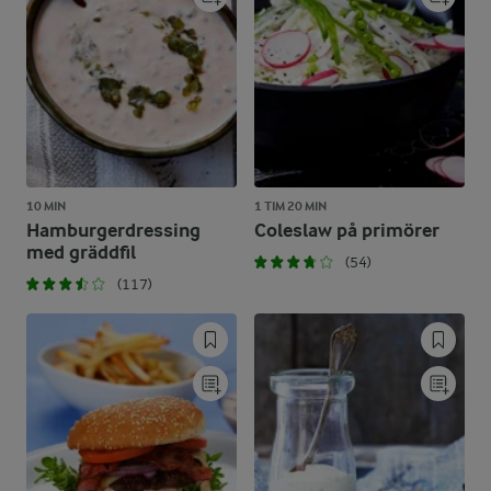
10 MIN
1 TIM 20 MIN
Hamburgerdressing
Coleslaw på primörer
med gräddfil
(54)
(117)