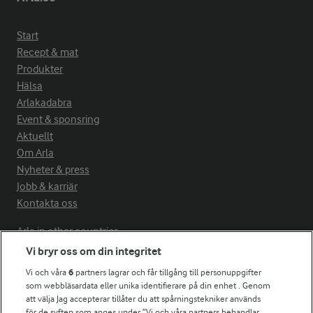
Start
Recept & mat
Produkter
Hälsa
Arlakadabra
Event & sponsring
Aktuellt
Om Arla
Nyheter & press
Jobb & karriär
Kontakta oss
Arla in other countries
Vi bryr oss om din integritet
Vi och våra
6
partners lagrar och får tillgång till personuppgifter
Fler Arlasajter
som webbläsardata eller unika identifierare på din enhet . Genom
att välja Jag accepterar tillåter du att spårningstekniker används
för de syften som anges under ”Vi och våra partners behandlar