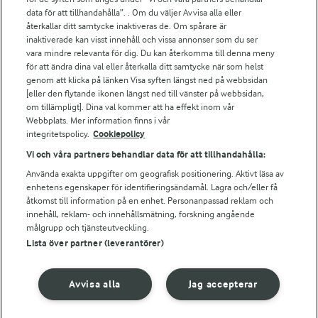
För ägare
data för att tillhandahålla”. . Om du väljer Avvisa alla eller
Arlas kundportal
återkallar ditt samtycke inaktiveras de. Om spårare är
Arla.com
inaktiverade kan visst innehåll och vissa annonser som du ser
vara mindre relevanta för dig. Du kan återkomma till denna meny
Falbygdens Ost
för att ändra dina val eller återkalla ditt samtycke när som helst
Arla webbshop
genom att klicka på länken Visa syften längst ned på webbsidan
Bildbank
[eller den flytande ikonen längst ned till vänster på webbsidan,
om tillämpligt]. Dina val kommer att ha effekt inom vår
Webbplats. Mer information finns i vår
integritetspolicy.
Cookiepolicy
Följ oss
Vi och våra partners behandlar data för att tillhandahålla:
Använda exakta uppgifter om geografisk positionering. Aktivt läsa av
enhetens egenskaper för identifieringsändamål. Lagra och/eller få
åtkomst till information på en enhet. Personanpassad reklam och
innehåll, reklam- och innehållsmätning, forskning angående
målgrupp och tjänsteutveckling.
Lista över partner (leverantörer)
© 2026 Arla Foods
Avvisa alla
Jag accepterar
Ändra cookie-inställningar