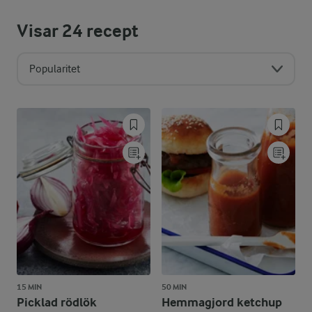
Visar
24
recept
Popularitet
15 MIN
50 MIN
Picklad rödlök
Hemmagjord ketchup