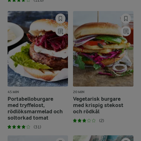
(128)
45 MIN
20 MIN
Portabelloburgare
Vegetarisk burgare
med tryffelost,
med krispig stekost
rödlöksmarmelad och
och rödkål
soltorkad tomat
(2)
(31)