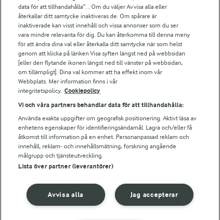
Arla.com
data för att tillhandahålla”. . Om du väljer Avvisa alla eller
Falbygdens Ost
återkallar ditt samtycke inaktiveras de. Om spårare är
Arla webbshop
inaktiverade kan visst innehåll och vissa annonser som du ser
vara mindre relevanta för dig. Du kan återkomma till denna meny
Bildbank
för att ändra dina val eller återkalla ditt samtycke när som helst
genom att klicka på länken Visa syften längst ned på webbsidan
[eller den flytande ikonen längst ned till vänster på webbsidan,
om tillämpligt]. Dina val kommer att ha effekt inom vår
Följ oss
Webbplats. Mer information finns i vår
integritetspolicy.
Cookiepolicy
Vi och våra partners behandlar data för att tillhandahålla:
Använda exakta uppgifter om geografisk positionering. Aktivt läsa av
enhetens egenskaper för identifieringsändamål. Lagra och/eller få
åtkomst till information på en enhet. Personanpassad reklam och
innehåll, reklam- och innehållsmätning, forskning angående
målgrupp och tjänsteutveckling.
Lista över partner (leverantörer)
© 2026 Arla Foods
Ändra cookie-inställningar
Avvisa alla
Jag accepterar
Integritetspolicy