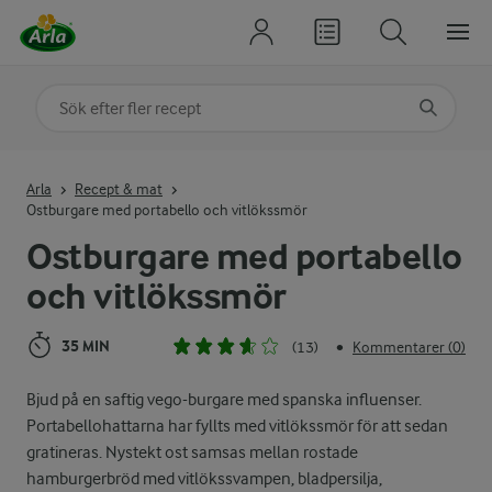
Sök på kategori eller ingrediens
Skriv in sökord för att få förslag
Arla
Recept & mat
Ostburgare med portabello och vitlökssmör
Ostburgare med portabello
och vitlökssmör
35 MIN
(13)
Kommentarer (0)
•
Bjud på en saftig vego-burgare med spanska influenser.
Portabellohattarna har fyllts med vitlökssmör för att sedan
gratineras. Nystekt ost samsas mellan rostade
hamburgerbröd med vitlökssvampen, bladpersilja,