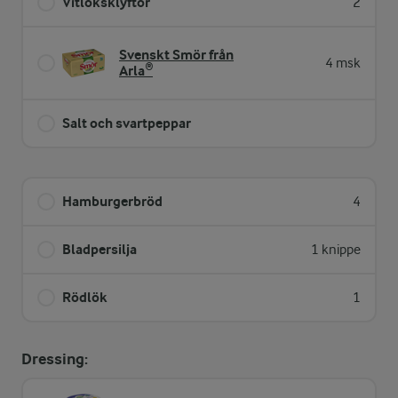
Vitlöksklyftor
2
Svenskt Smör från
4 msk
Arla®
Salt och svartpeppar
Hamburgerbröd
4
Bladpersilja
1 knippe
Rödlök
1
Dressing: