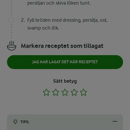
persiljan och skiva löken tunt.
Fyll bröden med dressing, persilja, ost,
svamp och lök.
Markera receptet som tillagat
JAG HAR LAGAT DET HÄR RECEPTET
Sätt betyg
1
2
3
4
5
TIPS: