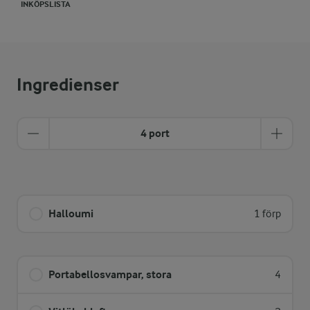
INKÖPSLISTA
Ingredienser
4 port
Halloumi
1 förp
Portabellosvampar, stora
4