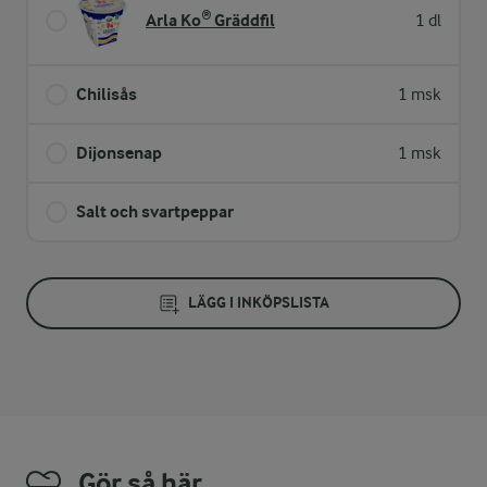
Arla Ko® Gräddfil
1 dl
Chilisås
1 msk
Dijonsenap
1 msk
Salt och svartpeppar
LÄGG I INKÖPSLISTA
Gör så här