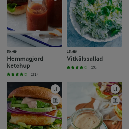
50 MIN
15 MIN
Hemmagjord
Vitkålssallad
ketchup
(20)
(31)