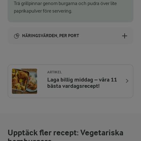
Trä grillpinnar genom burgarna och pudra över lite
paprikapulver före servering.
NÄRINGSVÄRDEN, PER PORT
Energi:
492 kcal
ARTIKEL
Laga billig middag – våra 11
ENERGIDISTRIBUTION %
NÄRINGSVÄRDEN PER PORT
bästa vardagsrecept!
-
4,3 g
Fiber:
15,7 %
19 g
Protein:
Upptäck fler recept: Vegetariska
55,2 %
30,7 g
Fett: