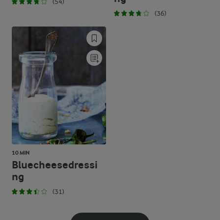
(54)
(36)
10 MIN
Bluecheesedressi
ng
(31)