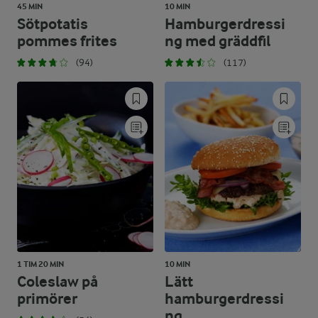
45 MIN
10 MIN
Sötpotatis
Hamburgerdressi
pommes frites
ng med gräddfil
(94)
(117)
1 TIM 20 MIN
10 MIN
Coleslaw på
Lätt
primörer
hamburgerdressi
ng