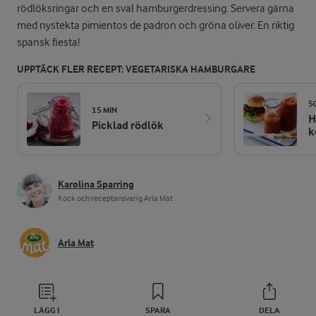
rödlöksringar och en sval hamburgerdressing. Servera gärna
med nystekta pimientos de padron och gröna oliver. En riktig
spansk fiesta!
UPPTÄCK FLER RECEPT: VEGETARISKA HAMBURGARE
5
15 MIN
H
Picklad rödlök
k
Karolina Sparring
Kock och receptansvarig Arla Mat
Arla Mat
LÄGG I
SPARA
DELA