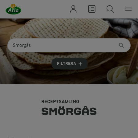
Sök på kategori eller ingrediens
Skriv in sökord för att få förslag
FILTRERA
RECEPTSAMLING
SMÖRGÅS