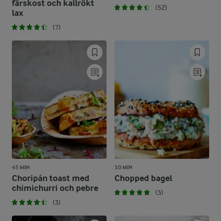
färskost och kallrökt
(52)
lax
(7)
45 MIN
10 MIN
Choripán toast med
Chopped bagel
chimichurri och pebre
(3)
(3)