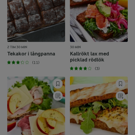
2 TIM 30 MIN
30 MIN
Tekakor i långpanna
Kallrökt lax med
picklad rödlök
(11)
(3)