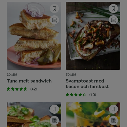
20 MIN
30 MIN
Tuna melt sandwich
Svamptoast med
bacon och färskost
(42)
(10)