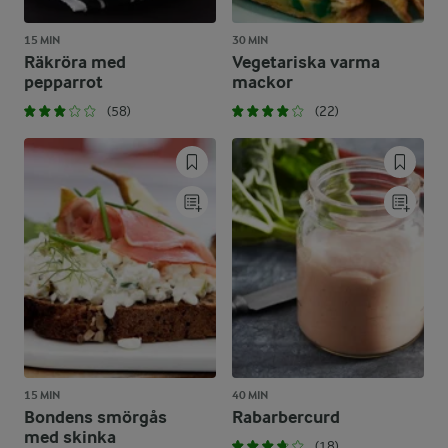
15 MIN
30 MIN
Räkröra med
Vegetariska varma
pepparrot
mackor
(58)
(22)
15 MIN
40 MIN
Bondens smörgås
Rabarbercurd
med skinka
(18)