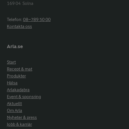
169 04  Solna
Telefon:
08−789 50 00
Kontakta oss
Arla.se
Start
Recept & mat
Produkter
Hälsa
Arlakadabra
Event & sponsring
Aktuellt
Om Arla
Nyheter & press
Jobb & karriär