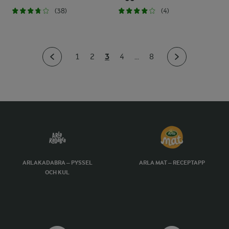
(38)
(4)
3
1
2
4
...
8
ARLAKADABRA – PYSSEL
ARLA MAT – RECEPTAPP
OCH KUL