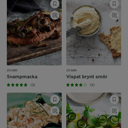
20 MIN
20 MIN
Svampmacka
Vispat brynt smör
(3)
(5)