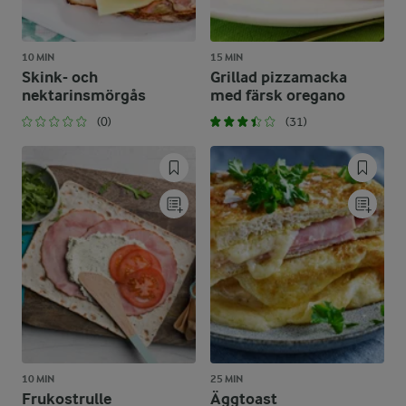
10 MIN
15 MIN
Skink- och
Grillad pizzamacka
nektarinsmörgås
med färsk oregano
(0)
(31)
10 MIN
25 MIN
Frukostrulle
Äggtoast