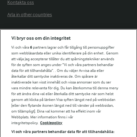
Kontakta oss
Arla in other countries
Fler Arlasajter
Vi bryr oss om din integritet
Vi och våra
6
partners lagrar och får tillgång till personuppgifter
För ägare
som webbläsardata eller unika identifierare på din enhet . Genom
att välja Jag accepterar tillåter du att spårningstekniker används
Arlas kundportal
för de syften som anges under ”Vi och våra partners behandlar
Arla.com
data för att tillhandahålla”. . Om du väljer Avvisa alla eller
Falbygdens Ost
återkallar ditt samtycke inaktiveras de. Om spårare är
Arla webbshop
inaktiverade kan visst innehåll och vissa annonser som du ser
vara mindre relevanta för dig. Du kan återkomma till denna meny
Bildbank
för att ändra dina val eller återkalla ditt samtycke när som helst
genom att klicka på länken Visa syften längst ned på webbsidan
[eller den flytande ikonen längst ned till vänster på webbsidan,
om tillämpligt]. Dina val kommer att ha effekt inom vår
Följ oss
Webbplats. Mer information finns i vår
integritetspolicy.
Cookiepolicy
Vi och våra partners behandlar data för att tillhandahålla: