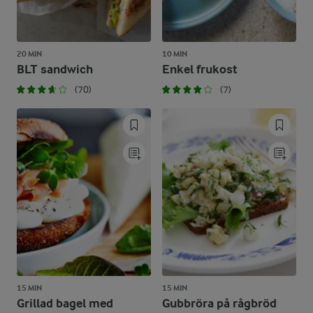
20 MIN
10 MIN
BLT sandwich
Enkel frukost
(70)
(7)
15 MIN
15 MIN
Grillad bagel med
Gubbröra på rågbröd