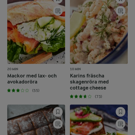
20 MIN
10 MIN
Mackor med lax- och
Karins fräscha
avokadoröra
skagenröra med
cottage cheese
(55)
(73)