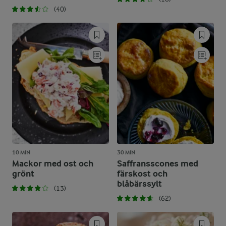
(40)
10 MIN
30 MIN
Mackor med ost och
Saffransscones med
grönt
färskost och
blåbärssylt
(13)
(62)