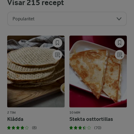
Visar
215
recept
Popularitet
2 TIM
10 MIN
Klådda
Stekta osttortillas
(8)
(70)