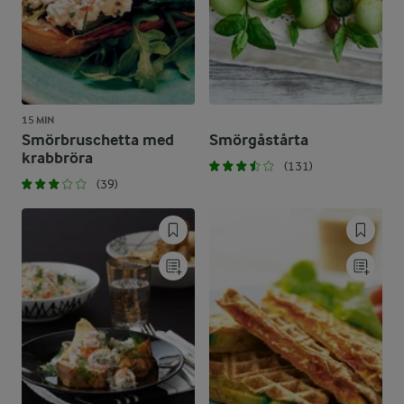
15 MIN
Smörbruschetta med
Smörgåstårta
krabbröra
(131)
(39)