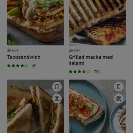
30 MIN
20 MIN
Tacosandwich
Grillad macka med
salami
(6)
(31)