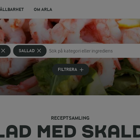
ÅLLBARHET
OM ARLA
SALLAD
Sök på kategori eller ingrediens
Skriv in sökord för att få förslag
FILTRERA
RECEPTSAMLING
LAD MED SKAL