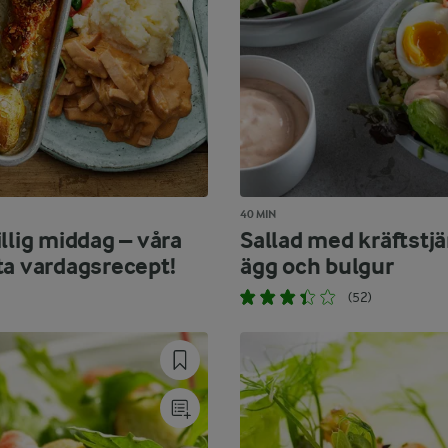
40 MIN
llig middag – våra
Sallad med kräftstjä
ta vardagsrecept!
ägg och bulgur
(52)