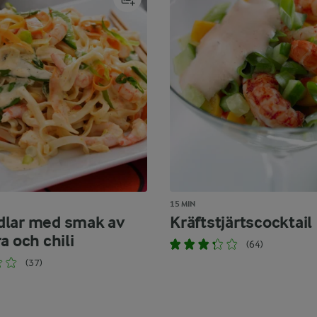
15 MIN
lar med smak av
Kräftstjärtscocktail
a och chili
(64)
(37)