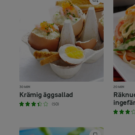
30 MIN
20 MIN
Krämig äggsallad
Räknud
ingefär
(50)