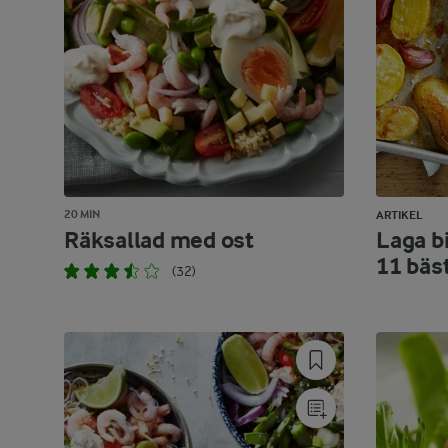
20 MIN
ARTIKEL
Räksallad med ost
Laga bi
11 bäs
(32)