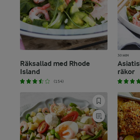
30 MIN
Räksallad med Rhode
Asiati
Island
räkor
(154)