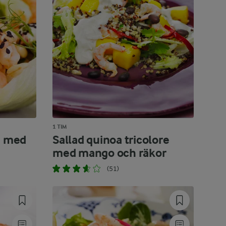
1 TIM
e med
Sallad quinoa tricolore
med mango och räkor
(51)