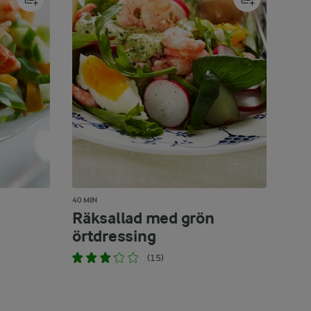
40 MIN
Räksallad med grön
örtdressing
(15)