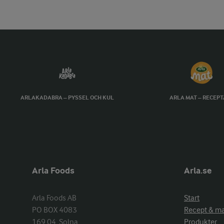
ARLAKADABRA – PYSSEL OCH KUL
ARLA MAT – RECEP
Arla Foods
Arla.se
Arla Foods AB

Start
PO BOX 4083

Recept & m
169 04  Solna
Produkter