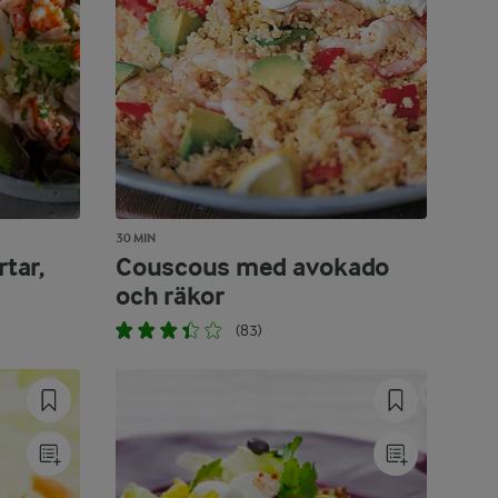
30 MIN
rtar,
Couscous med avokado
och räkor
(83)