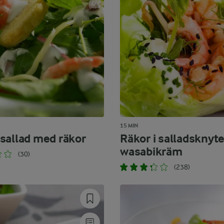
15 MIN
sallad med räkor
Räkor i salladsknyt
wasabikräm
(30)
(238)