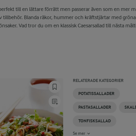
 perfekt till en lättare förrätt men passerar även som en mer
v tillbehör. Blanda räkor, hummer och kräftstjärtar med gröna
önsaker. Vad tror du om en klassisk Caesarsallad till nästa målt
RELATERADE KATEGORIER
VITKÅLSSALLAD
PIZZASALLADER
SALLADER
GREKISKA
SALLAD
SALLAD
POTATISSALLADER
SALLADER
TILL
MED
KRÄFTOR
KRÄFTOR
PASTASALLADER
SKAL
TONFISKSALLAD
Se mer