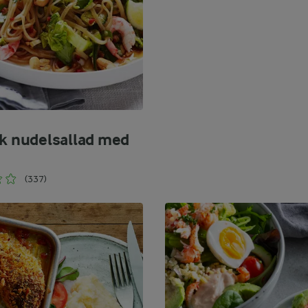
sk nudelsallad med
(337)