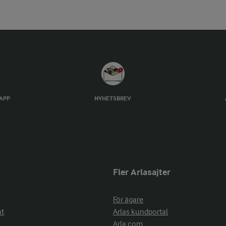
TAPP
NYHETSBREV
Fler Arlasajter
För ägare
at
Arlas kundportal
Arla.com