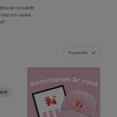
 mättande huvudrätt
 blad och vackra
id?
Popularitet
DJUR