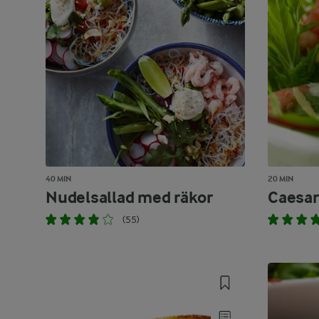
40 MIN
20 MIN
Nudelsallad med räkor
Caesar
(55)