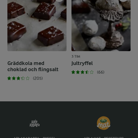
3 TIM
Gräddkola med
Jultryffel
choklad och flingsalt
(66)
(205)