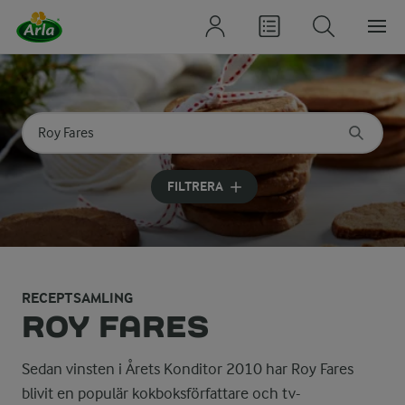
Sök på kategori eller ingrediens
Skriv in sökord för att få förslag
FILTRERA
RECEPTSAMLING
ROY FARES
Sedan vinsten i Årets Konditor 2010 har Roy Fares
blivit en populär kokboksförfattare och tv-