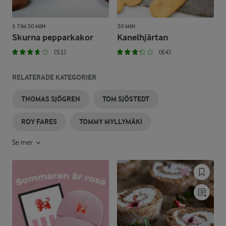
1 TIM 30 MIN
30 MIN
Skurna pepparkakor
Kanelhjärtan
(51)
(64)
RELATERADE KATEGORIER
THOMAS SJÖGREN
TOM SJÖSTEDT
ROY FARES
TOMMY MYLLYMÄKI
Se mer