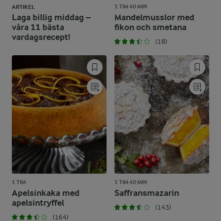
1 TIM 40 MIN
ARTIKEL
Laga billig middag –
Mandelmusslor med
våra 11 bästa
fikon och smetana
vardagsrecept!
(18)
1 TIM
1 TIM 40 MIN
Apelsinkaka med
Saffransmazarin
apelsintryffel
(143)
(164)