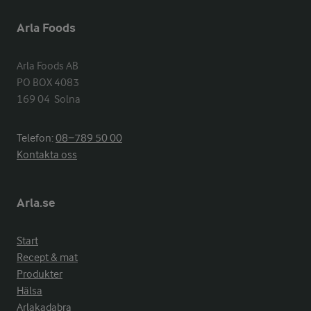
Arla Foods
Arla Foods AB

PO BOX 4083

169 04  Solna
Telefon:
08−789 50 00
Kontakta oss
Arla.se
Start
Recept & mat
Produkter
Hälsa
Arlakadabra