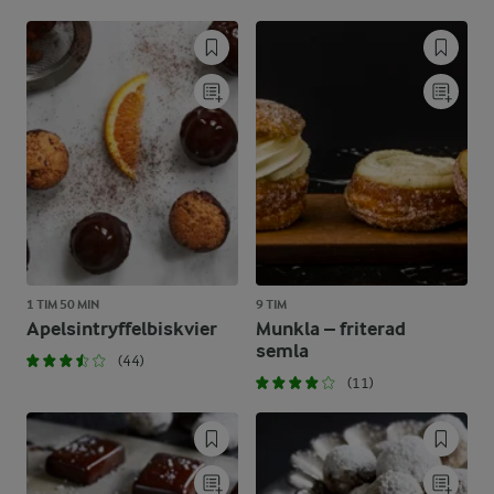
1 TIM 50 MIN
9 TIM
Apelsintryffelbiskvier
Munkla – friterad
semla
(44)
(11)