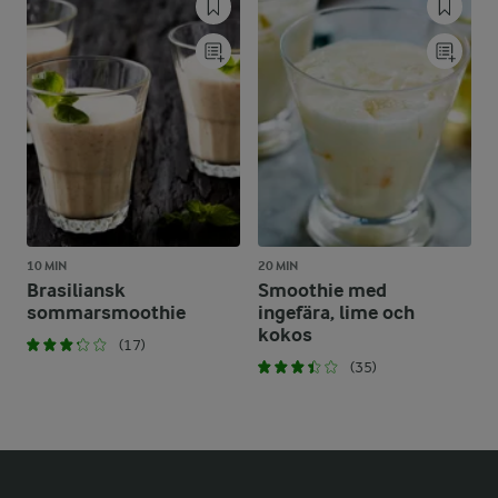
10 MIN
20 MIN
Brasiliansk
Smoothie med
sommarsmoothie
ingefära, lime och
kokos
(17)
(35)