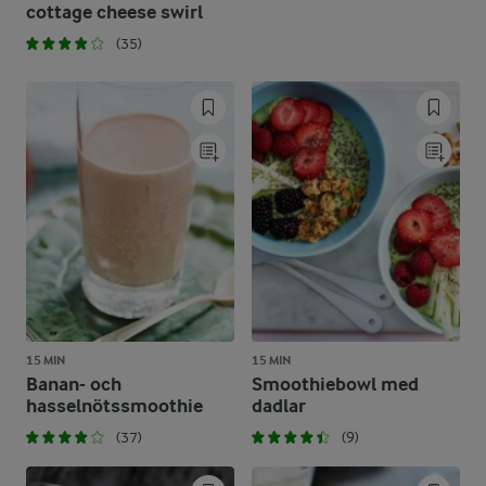
cottage cheese swirl
(35)
15 MIN
15 MIN
Banan- och
Smoothiebowl med
hasselnötssmoothie
dadlar
(37)
(9)