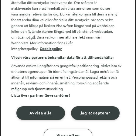
Falbygdens Ost
återkallar ditt samtycke inaktiveras de. Om spårare är
Arla webbshop
inaktiverade kan visst innehåll och vissa annonser som du ser
vara mindre relevanta för dig. Du kan återkomma till denna meny
Bildbank
för att ändra dina val eller återkalla ditt samtycke när som helst
genom att klicka på länken Visa syften längst ned på webbsidan
[eller den flytande ikonen längst ned till vänster på webbsidan,
om tillämpligt]. Dina val kommer att ha effekt inom vår
Följ oss
Webbplats. Mer information finns i vår
integritetspolicy.
Cookiepolicy
Vi och våra partners behandlar data för att tillhandahålla:
Använda exakta uppgifter om geografisk positionering. Aktivt läsa av
enhetens egenskaper för identifieringsändamål. Lagra och/eller få
åtkomst till information på en enhet. Personanpassad reklam och
innehåll, reklam- och innehållsmätning, forskning angående
målgrupp och tjänsteutveckling.
Lista över partner (leverantörer)
© 2026 Arla Foods
Ändra cookie-inställningar
Avvisa alla
Jag accepterar
Integritetspolicy
Om cookies
Visa syften