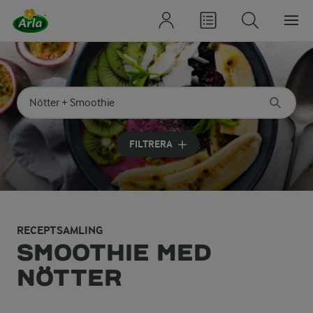
Sök på kategori eller ingrediens
Skriv in sökord för att få förslag
FILTRERA
RECEPTSAMLING
SMOOTHIE MED
NÖTTER