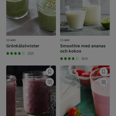
10 MIN
15 MIN
Grönkålstwister
Smoothie med ananas
och kokos
(22)
(64)