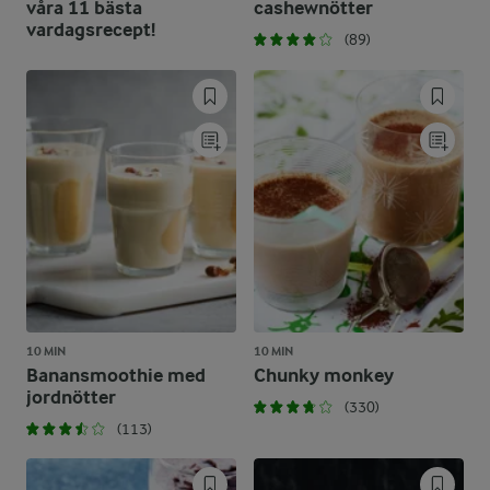
våra 11 bästa
cashewnötter
vardagsrecept!
(89)
10 MIN
10 MIN
Banansmoothie med
Chunky monkey
jordnötter
(330)
(113)