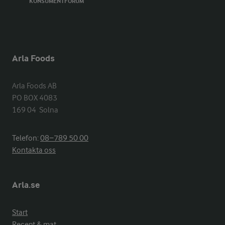
KONSUMENTFORUM
Arla Foods
Arla Foods AB

PO BOX 4083

169 04  Solna
Telefon:
08−789 50 00
Kontakta oss
Arla.se
Start
Recept & mat