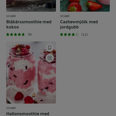
10 MIN
10 MIN
Blåbärssmoothie med
Cashewmjölk med
kokos
jordgubb
(9)
(11)
10 MIN
Hallonsmoothie med