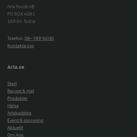
Arla Foods AB

PO BOX 4083

169 04  Solna
Telefon:
08−789 50 00
Kontakta oss
Arla.se
Start
Recept & mat
Produkter
Hälsa
Arlakadabra
Event & sponsring
Aktuellt
Om Arla