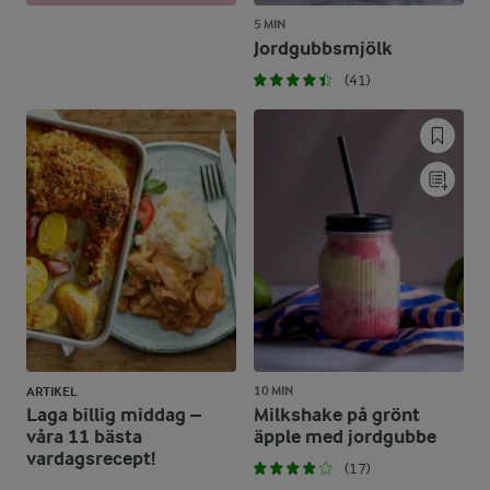
5 MIN
Jordgubbsmjölk
(41)
10 MIN
ARTIKEL
Laga billig middag –
Milkshake på grönt
våra 11 bästa
äpple med jordgubbe
vardagsrecept!
(17)