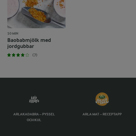
10 MIN
Baobabmjölk med
jordgubbar
(7)
ARLAKADABRA – PYSSEL
ARLA MAT – RECEPTAPP
OCH KUL