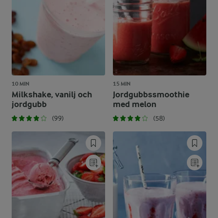
10 MIN
15 MIN
Milkshake, vanilj och
Jordgubbssmoothie
jordgubb
med melon
(99)
(58)