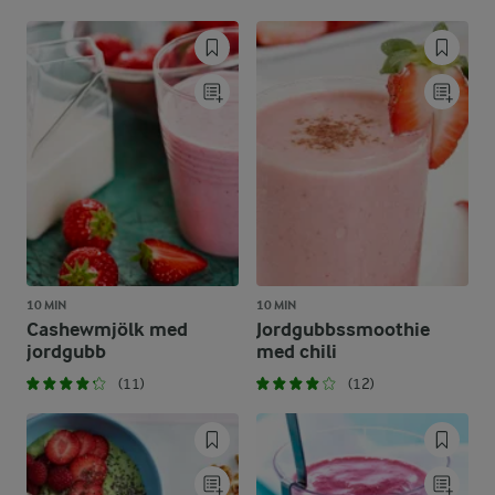
10 MIN
10 MIN
Cashewmjölk med
Jordgubbssmoothie
jordgubb
med chili
(11)
(12)