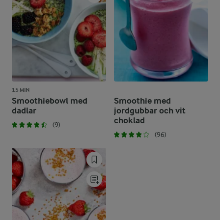
15 MIN
Smoothiebowl med
Smoothie med
dadlar
jordgubbar och vit
choklad
(9)
(96)