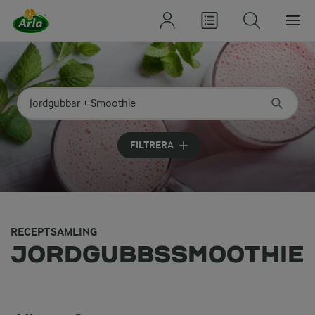
Sök på kategori eller ingrediens
Skriv in sökord för att få förslag
FILTRERA
RECEPTSAMLING
JORDGUBBSSMOOTHIE