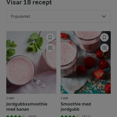
Visar
18
recept
Popularitet
5 MIN
5 MIN
Jordgubbssmoothie
Smoothie med
med banan
jordgubb
(260)
(211)