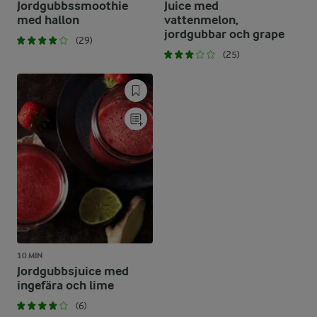
Jordgubbssmoothie
Juice med
med hallon
vattenmelon,
jordgubbar och grape
(29)
(25)
10 MIN
Jordgubbsjuice med
ingefära och lime
(6)