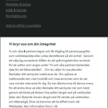
Nyheter & press
Jobb & karriär
Kontakta oss
Arla in other countries
Fler Arlasajter
Vi bryr oss om din integritet
Vi och våra
6
partners lagrar och får tillgång till personuppgifter
För ägare
som webbläsardata eller unika identifierare på din enhet . Genom
att välja Jag accepterar tillåter du att spårningstekniker används
Arlas kundportal
för de syften som anges under ”Vi och våra partners behandlar
Arla.com
data för att tillhandahålla”. . Om du väljer Avvisa alla eller
Falbygdens Ost
återkallar ditt samtycke inaktiveras de. Om spårare är
Arla webbshop
inaktiverade kan visst innehåll och vissa annonser som du ser
vara mindre relevanta för dig. Du kan återkomma till denna meny
Bildbank
för att ändra dina val eller återkalla ditt samtycke när som helst
genom att klicka på länken Visa syften längst ned på webbsidan
[eller den flytande ikonen längst ned till vänster på webbsidan,
om tillämpligt]. Dina val kommer att ha effekt inom vår
Följ oss
Webbplats. Mer information finns i vår