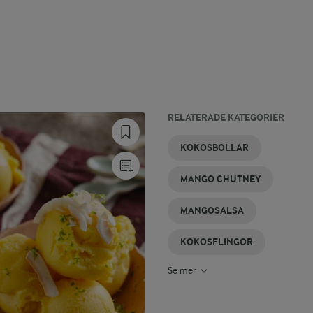
RELATERADE KATEGORIER
MANGOSMOOTHIE
MANGOSALLAD
KOKOSGRÄDDE
KOKOSGLASS
KOKOSRIS
KOKOS
KOKOSBOLLAR
MANGO CHUTNEY
MANGOSALSA
KOKOSFLINGOR
Se mer