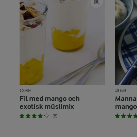
10 MIN
15 MIN
Fil med mango och
Manna
exotisk müslimix
mango 
(8)