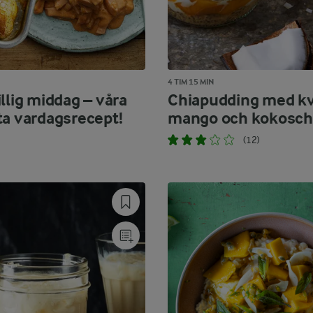
4 TIM 15 MIN
llig middag – våra
Chiapudding med kv
ta vardagsrecept!
mango och kokosch
(12)