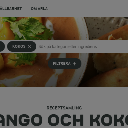
ÅLLBARHET
OM ARLA
KOKOS
Sök på kategori eller ingrediens
Skriv in sökord för att få förslag
FILTRERA
RECEPTSAMLING
ANGO OCH KOK