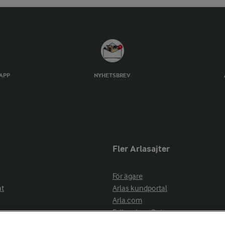
TAPP
NYHETSBREV
Fler Arlasajter
För ägare
at
Arlas kundportal
Arla.com
Falbygdens Ost
Arla webbshop