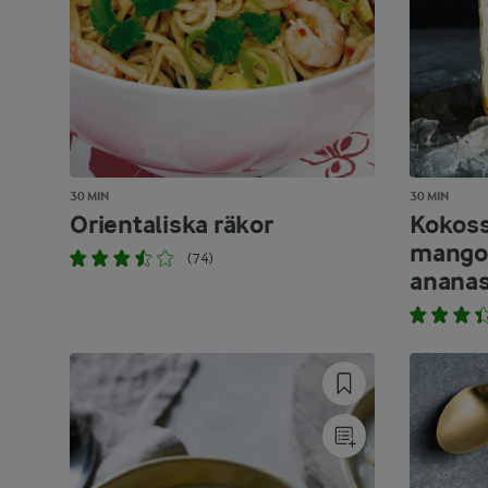
30 MIN
30 MIN
Orientaliska räkor
Kokos
mango,
(74)
anana