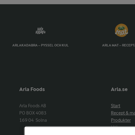
ARLAKADABRA – PYSSEL OCH KUL
ARLA MAT – RECEP
Arla Foods
Arla.se
Arla Foods AB

Start
PO BOX 4083

Recept & m
169 04  Solna
Produkter
Hälsa
Arlakadabra