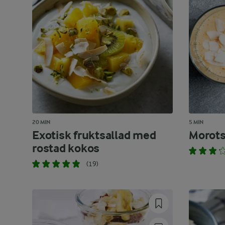
20 MIN
5 MIN
Exotisk fruktsallad med
Morot
rostad kokos
(19)