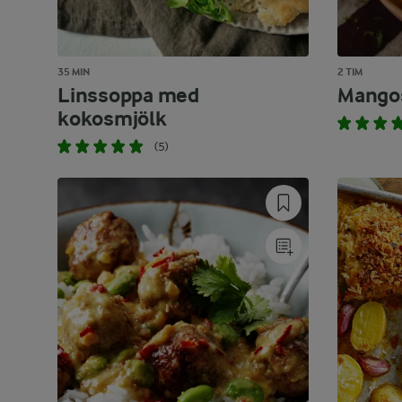
35 MIN
2 TIM
Linssoppa med
Mango
kokosmjölk
(5)