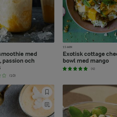
15 MIN
smoothie med
Exotisk cottage che
 passion och
bowl med mango
s
(4)
(10)