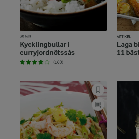
30 MIN
ARTIKEL
Kycklingbullar i
Laga bi
curryjordnötssås
11 bäs
(160)