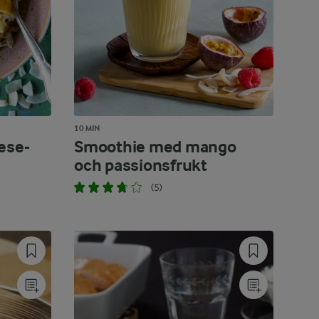
10 MIN
ese-
Smoothie med mango
och passionsfrukt
(5)