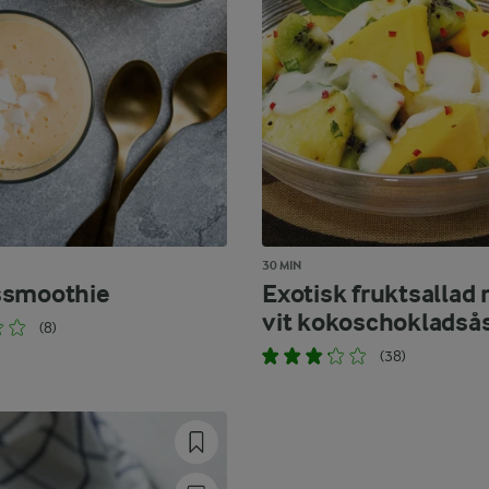
30 MIN
ssmoothie
Exotisk fruktsallad
vit kokoschokladså
(8)
(38)