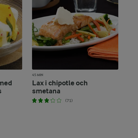
45 MIN
 med
Lax i chipotle och
s
smetana
(71)