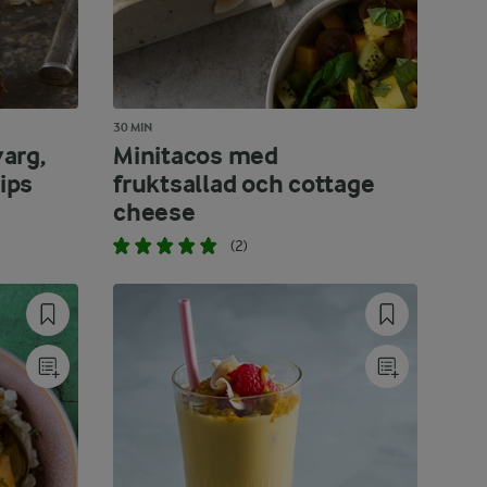
30 MIN
arg,
Minitacos med
ips
fruktsallad och cottage
cheese
(2)