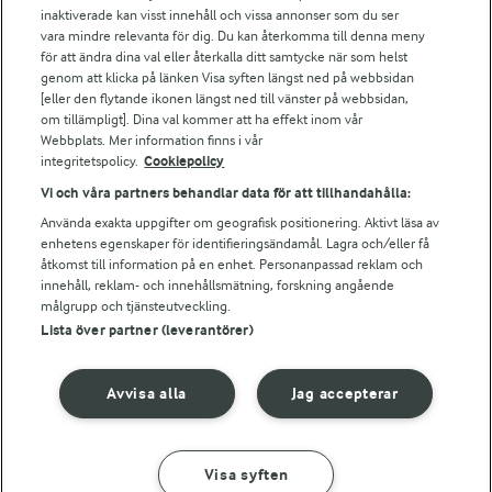
Arla webbshop
inaktiverade kan visst innehåll och vissa annonser som du ser
vara mindre relevanta för dig. Du kan återkomma till denna meny
Bildbank
för att ändra dina val eller återkalla ditt samtycke när som helst
genom att klicka på länken Visa syften längst ned på webbsidan
[eller den flytande ikonen längst ned till vänster på webbsidan,
om tillämpligt]. Dina val kommer att ha effekt inom vår
Följ oss
Webbplats. Mer information finns i vår
integritetspolicy.
Cookiepolicy
Vi och våra partners behandlar data för att tillhandahålla:
Använda exakta uppgifter om geografisk positionering. Aktivt läsa av
enhetens egenskaper för identifieringsändamål. Lagra och/eller få
åtkomst till information på en enhet. Personanpassad reklam och
innehåll, reklam- och innehållsmätning, forskning angående
målgrupp och tjänsteutveckling.
Lista över partner (leverantörer)
© 2026 Arla Foods
Ändra cookie-inställningar
Avvisa alla
Jag accepterar
Integritetspolicy
Om cookies
Visa syften