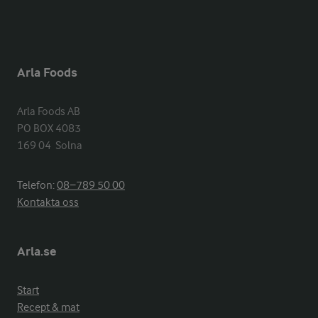
Arla Foods
Arla Foods AB

PO BOX 4083

169 04  Solna
Telefon:
08−789 50 00
Kontakta oss
Arla.se
Start
Recept & mat