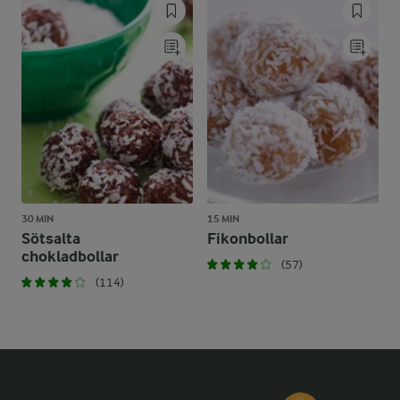
30 MIN
15 MIN
Sötsalta
Fikonbollar
chokladbollar
(57)
(114)