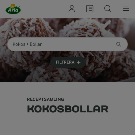
Sök på kategori eller ingrediens
Skriv in sökord för att få förslag
FILTRERA
RECEPTSAMLING
KOKOSBOLLAR