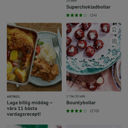
20 MIN
Superchokladbollar
(34)
1 TIM 30 MIN
ARTIKEL
Laga billig middag –
Bountybollar
våra 11 bästa
(270)
vardagsrecept!