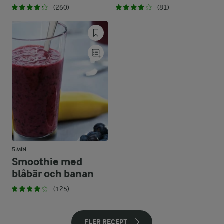
(260)
(81)
5 MIN
Smoothie med
blåbär och banan
(125)
FLER RECEPT