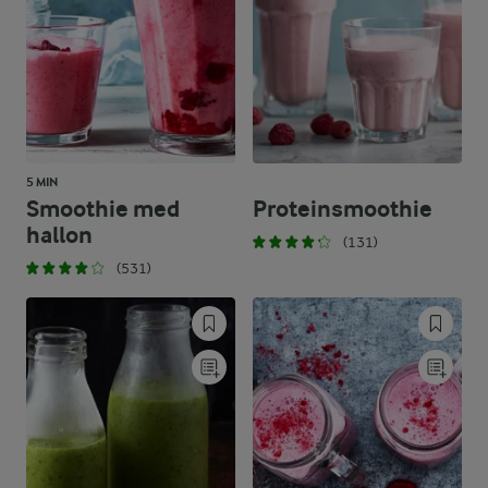
5 MIN
Smoothie med
Proteinsmoothie
hallon
(131)
(531)