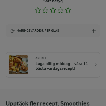
Sätt betyg
1
2
3
4
5
NÄRINGSVÄRDEN, PER GLAS
Energi:
480 kcal
ARTIKEL
Laga billig middag – våra 11
ENERGIDISTRIBUTION %
NÄRINGSVÄRDEN PER GLAS
bästa vardagsrecept!
-
7,4 g
Fiber:
13,9 %
16,4 g
Protein:
Upptäck fler recept: Smoothies
39,4 %
21,4 g
Fett: