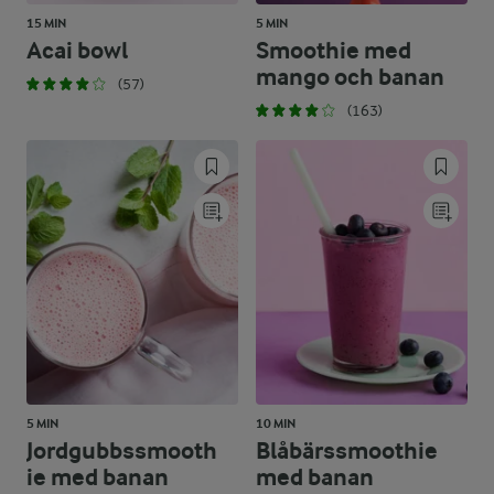
15 MIN
5 MIN
Acai bowl
Smoothie med
mango och banan
(57)
(163)
5 MIN
10 MIN
Jordgubbssmooth
Blåbärssmoothie
ie med banan
med banan