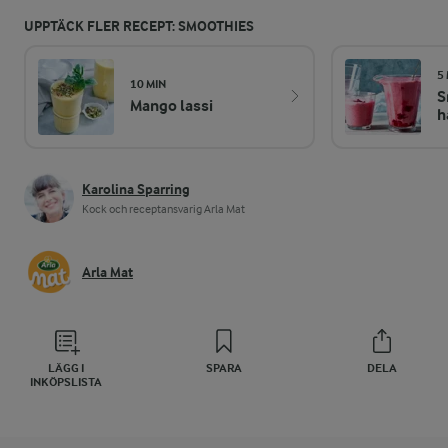
UPPTÄCK FLER RECEPT: SMOOTHIES
5
10 MIN
S
Mango lassi
h
Karolina Sparring
Kock och receptansvarig Arla Mat
Arla Mat
LÄGG I
SPARA
DELA
INKÖPSLISTA