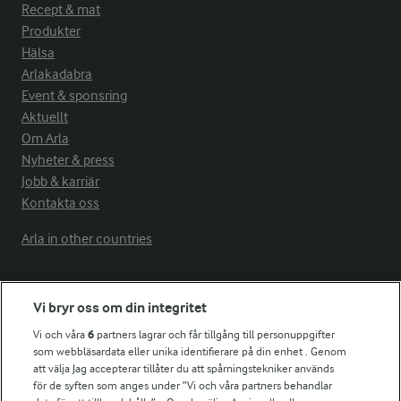
Recept & mat
Produkter
Hälsa
Arlakadabra
Event & sponsring
Aktuellt
Om Arla
Nyheter & press
Jobb & karriär
Kontakta oss
Arla in other countries
Fler Arlasajter
Vi bryr oss om din integritet
Vi och våra
6
partners lagrar och får tillgång till personuppgifter
För ägare
som webbläsardata eller unika identifierare på din enhet . Genom
att välja Jag accepterar tillåter du att spårningstekniker används
Arlas kundportal
för de syften som anges under ”Vi och våra partners behandlar
Arla.com