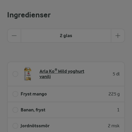
Ingredienser
2 glas
Arla Ko® Mild yoghurt
5 dl
vanilj
Fryst mango
225 g
Banan, fryst
1
Jordnötssmör
2 msk