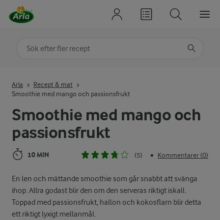
Sök på kategori eller ingrediens
Skriv in sökord för att få förslag
Arla
Recept & mat
Smoothie med mango och passionsfrukt
Smoothie med mango och
passionsfrukt
10 MIN
(5)
Kommentarer (0)
•
En len och mättande smoothie som går snabbt att svänga
ihop. Allra godast blir den om den serveras riktigt iskall.
Toppad med passionsfrukt, hallon och kokosflarn blir detta
ett riktigt lyxigt mellanmål.