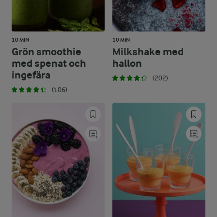
10 MIN
10 MIN
Grön smoothie
Milkshake med
med spenat och
hallon
ingefära
(202)
(106)