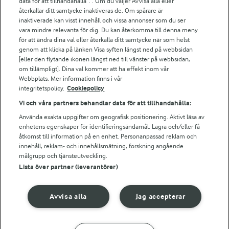
data för att tillhandahålla”. . Om du väljer Avvisa alla eller
Falbygdens Ost
återkallar ditt samtycke inaktiveras de. Om spårare är
Arla webbshop
inaktiverade kan visst innehåll och vissa annonser som du ser
vara mindre relevanta för dig. Du kan återkomma till denna meny
Bildbank
för att ändra dina val eller återkalla ditt samtycke när som helst
genom att klicka på länken Visa syften längst ned på webbsidan
[eller den flytande ikonen längst ned till vänster på webbsidan,
om tillämpligt]. Dina val kommer att ha effekt inom vår
Följ oss
Webbplats. Mer information finns i vår
integritetspolicy.
Cookiepolicy
Vi och våra partners behandlar data för att tillhandahålla:
Använda exakta uppgifter om geografisk positionering. Aktivt läsa av
enhetens egenskaper för identifieringsändamål. Lagra och/eller få
åtkomst till information på en enhet. Personanpassad reklam och
innehåll, reklam- och innehållsmätning, forskning angående
målgrupp och tjänsteutveckling.
Lista över partner (leverantörer)
© 2026 Arla Foods
Ändra cookie-inställningar
Avvisa alla
Jag accepterar
Integritetspolicy
Om cookies