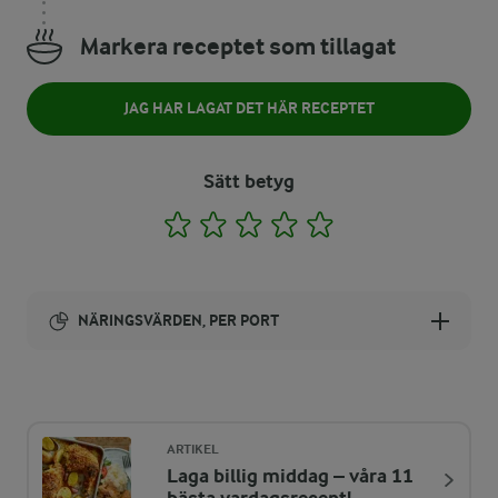
Markera receptet som tillagat
JAG HAR LAGAT DET HÄR RECEPTET
Sätt betyg
1
2
3
4
5
NÄRINGSVÄRDEN, PER PORT
Energi:
235 kcal
ARTIKEL
Laga billig middag – våra 11
ENERGIDISTRIBUTION %
NÄRINGSVÄRDEN PER PORT