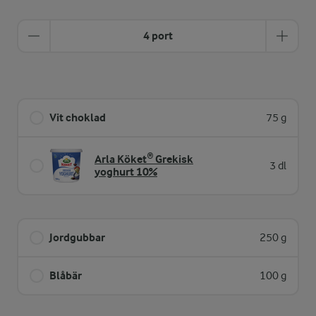
4 port
Vit choklad
75 g
Arla Köket® Grekisk
3 dl
yoghurt 10%
Jordgubbar
250 g
Blåbär
100 g