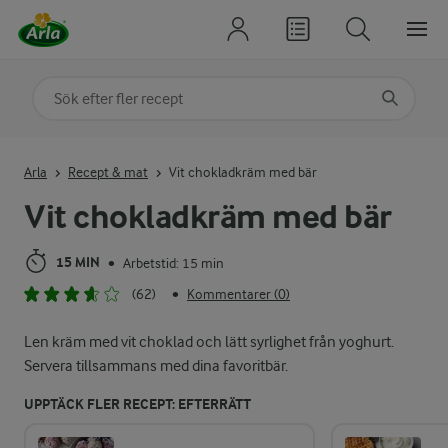
Sök på kategori eller ingrediens
Skriv in sökord för att få förslag
Arla
Recept & mat
Vit chokladkräm med bär
Vit chokladkräm med bär
15 MIN
Arbetstid: 15 min
•
(62)
Kommentarer (0)
•
Len kräm med vit choklad och lätt syrlighet från yoghurt.
Servera tillsammans med dina favoritbär.
UPPTÄCK FLER RECEPT: EFTERRÄTT