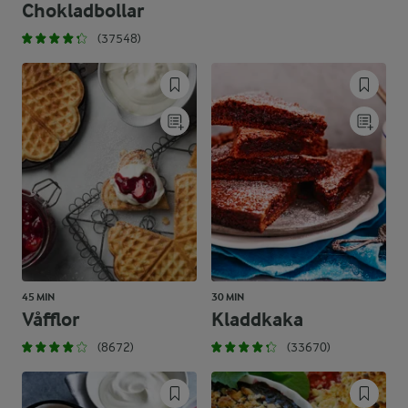
Chokladbollar
(37548)
45 MIN
30 MIN
Våfflor
Kladdkaka
(8672)
(33670)