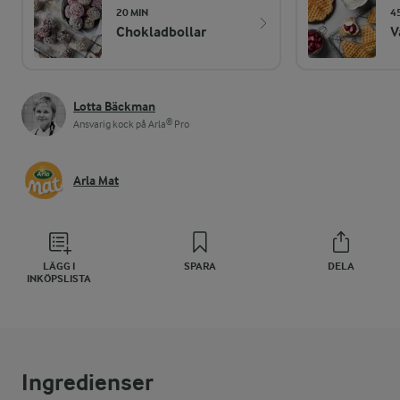
20 MIN
4
Chokladbollar
V
Lotta Bäckman
Ansvarig kock på Arla® Pro
Arla Mat
LÄGG I
SPARA
DELA
INKÖPSLISTA
Ingredienser