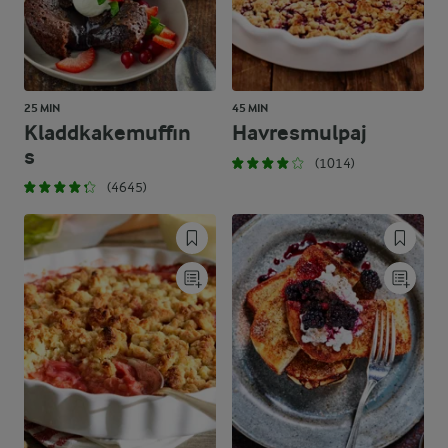
25 MIN
45 MIN
Kladdkakemuffin
Havresmulpaj
s
(1014)
(4645)