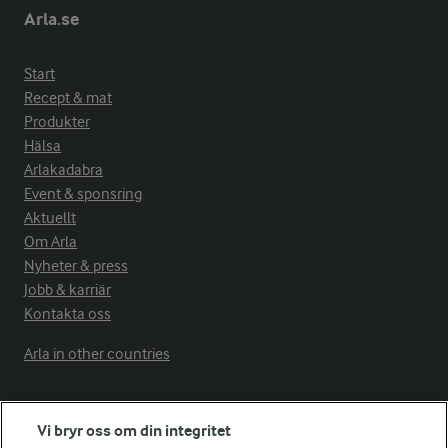
Arla.se
Start
Recept & mat
Produkter
Hälsa
Arlakadabra
Event & sponsring
Aktuellt
Om Arla
Nyheter & press
Jobb & karriär
Kontakta oss
Arla in other countries
Fler Arlasajter
Vi bryr oss om din integritet