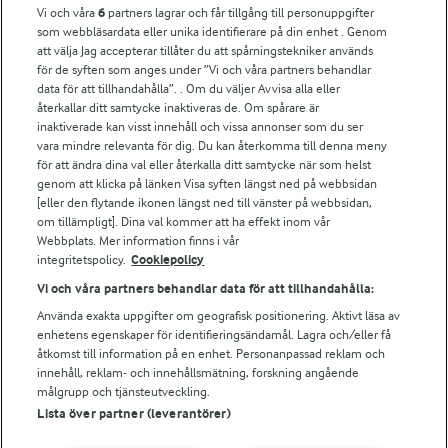
Vi och våra
6
partners lagrar och får tillgång till personuppgifter
För ägare
som webbläsardata eller unika identifierare på din enhet . Genom
att välja Jag accepterar tillåter du att spårningstekniker används
Arlas kundportal
för de syften som anges under ”Vi och våra partners behandlar
Arla.com
data för att tillhandahålla”. . Om du väljer Avvisa alla eller
Falbygdens Ost
återkallar ditt samtycke inaktiveras de. Om spårare är
Arla webbshop
inaktiverade kan visst innehåll och vissa annonser som du ser
vara mindre relevanta för dig. Du kan återkomma till denna meny
Bildbank
för att ändra dina val eller återkalla ditt samtycke när som helst
genom att klicka på länken Visa syften längst ned på webbsidan
[eller den flytande ikonen längst ned till vänster på webbsidan,
om tillämpligt]. Dina val kommer att ha effekt inom vår
Följ oss
Webbplats. Mer information finns i vår
integritetspolicy.
Cookiepolicy
Vi och våra partners behandlar data för att tillhandahålla:
Använda exakta uppgifter om geografisk positionering. Aktivt läsa av
enhetens egenskaper för identifieringsändamål. Lagra och/eller få
åtkomst till information på en enhet. Personanpassad reklam och
innehåll, reklam- och innehållsmätning, forskning angående
målgrupp och tjänsteutveckling.
Lista över partner (leverantörer)
© 2026 Arla Foods
Ändra cookie-inställningar