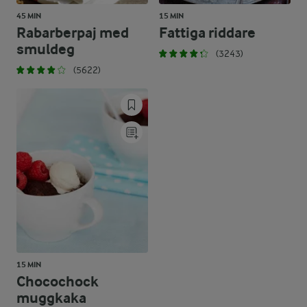
45 MIN
15 MIN
Rabarberpaj med
Fattiga riddare
smuldeg
(3243)
(5622)
15 MIN
Chocochock
muggkaka