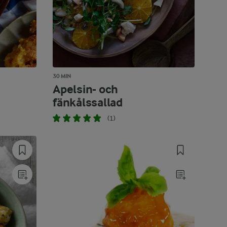
30 MIN
Apelsin- och
fänkålssallad
(1)