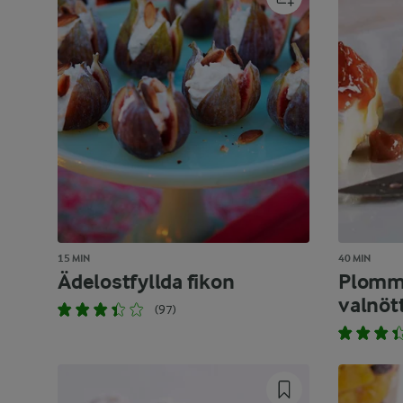
15 MIN
40 MIN
Ädelostfyllda fikon
Plomm
valnöt
(97)