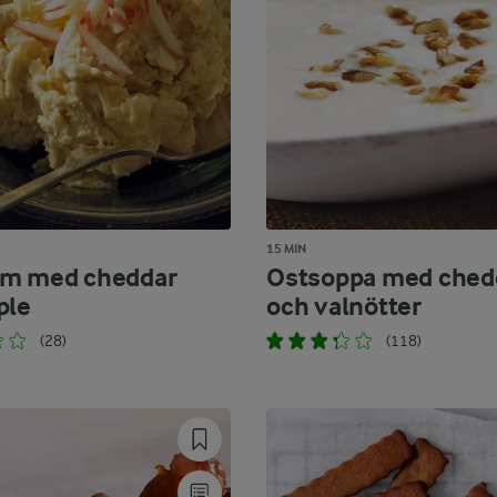
15 MIN
äm med cheddar
Ostsoppa med ched
ple
och valnötter
(28)
(118)