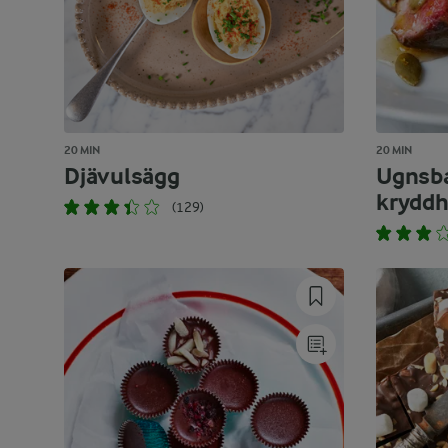
20 MIN
20 MIN
Djävulsägg
Ugnsba
krydd
(129)