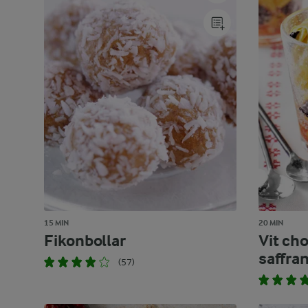
15 MIN
20 MIN
Fikonbollar
Vit ch
saffra
(57)