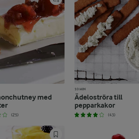
10 MIN
onchutney med
Ädeloströra till
ter
pepparkakor
(25)
(43)