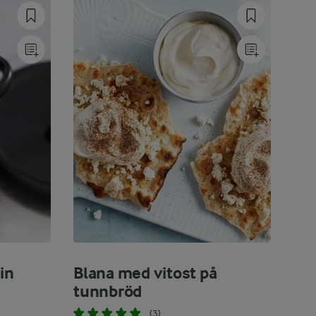
in
Blana med vitost på
tunnbröd
(3)