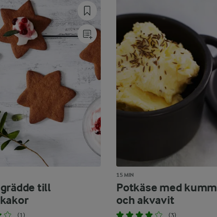
15 MIN
grädde till
Potkäse med kumm
kakor
och akvavit
(1)
(3)