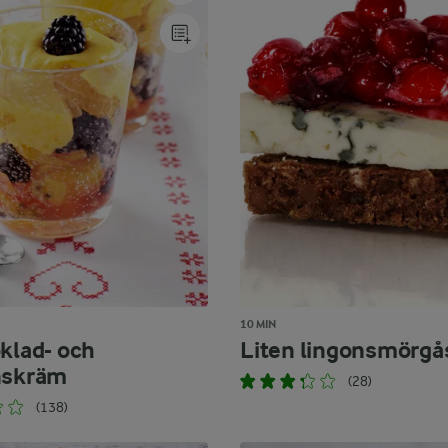
10 MIN
oklad- och
Liten lingonsmörgå
nskräm
(28)
(138)