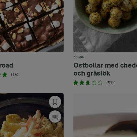
30 MIN
road
Ostbollar med ched
och gräslök
(16)
(51)