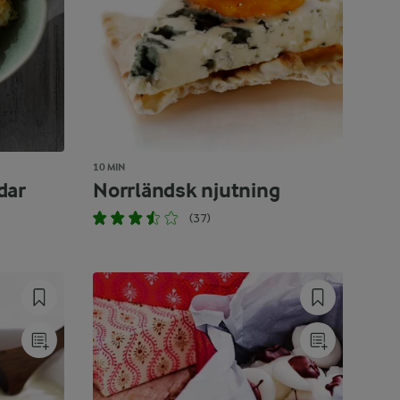
10 MIN
dar
Norrländsk njutning
(37)