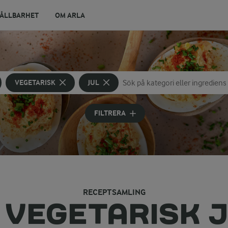
ÅLLBARHET
OM ARLA
VEGETARISK
JUL
Sök på kategori eller ingrediens
Skriv in sökord för att få förslag
FILTRERA
RECEPTSAMLING
 VEGETARISK 