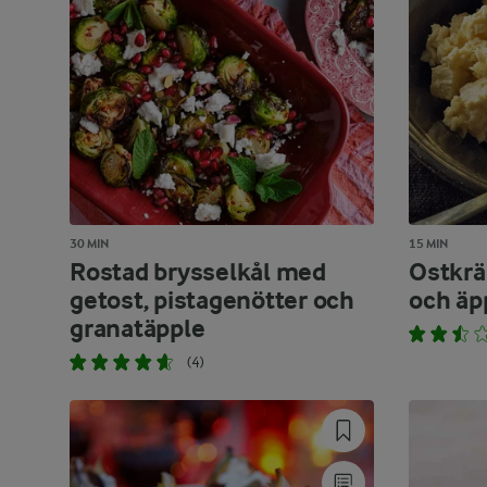
30 MIN
15 MIN
Rostad brysselkål med
Ostkr
getost, pistagenötter och
och äp
granatäpple
(4)