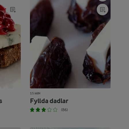
15 MIN
s
Fyllda dadlar
(86)