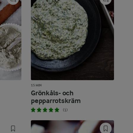
15 MIN
Grönkåls- och
pepparrotskräm
(1)