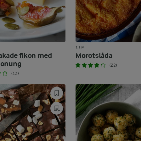
1 TIM
kade fikon med
Morotslåda
honung
(22)
(13)