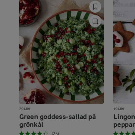
20 MIN
10 MIN
Green goddess-sallad på
Lingon
grönkål
peppar
(25)