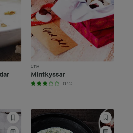
1 TIM
dar
Mintkyssar
(141)