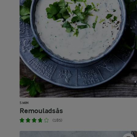
5 MIN
Remouladsås
(185)