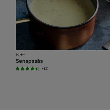
10 MIN
Senapssås
(43)