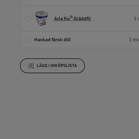
Arla Ko® Gräddfil
1 
Hackad färsk dill
1 ms
LÄGG I INKÖPSLISTA