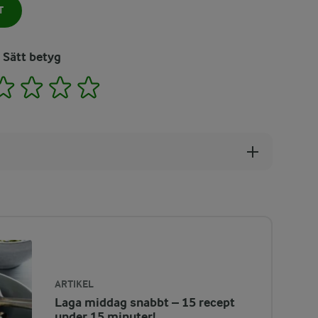
T
Sätt betyg
2
3
4
5
ARTIKEL
Laga middag snabbt – 15 recept
under 15 minuter!