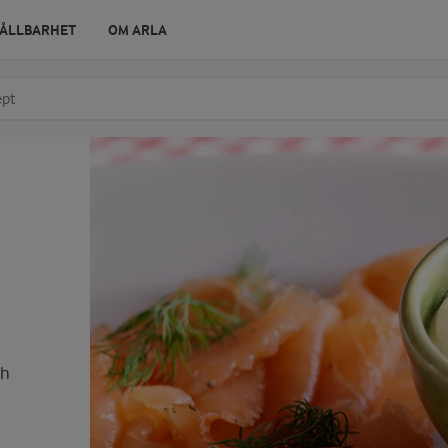
ÅLLBARHET
OM ARLA
r ingrediens
t få förslag
ch