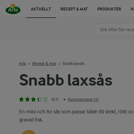
AKTUELLT
RECEPT & MAT
PRODUKTER
H
Sök på kategori elle
Skriv in sökord för at
Arla
Recept & mat
Snabb laxsås
Snabb laxsås
(67)
Kommentarer (1)
•
En mild och fin sås som passar både till stekt, rökt o
gravad fisk.