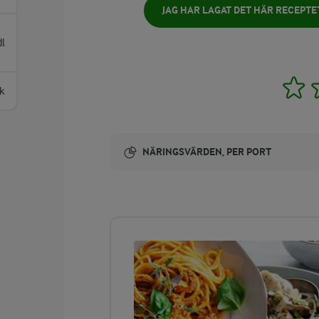
JAG HAR LAGAT DET HÄR RECEPTE
dl
1
k
NÄRINGSVÄRDEN, PER PORT
Energi:
207 kcal
ENERGIDISTRIBUTION %
NÄRINGSVÄRDEN PER PORT
-
0 g
Fiber: