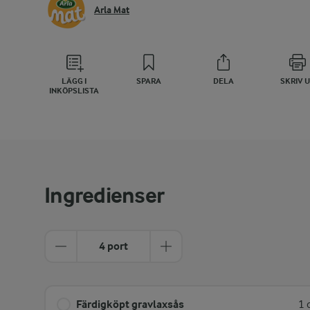
Arla Mat
LÄGG I
SPARA
DELA
SKRIV 
INKÖPSLISTA
Ingredienser
4 port
Färdigköpt gravlaxsås
1 