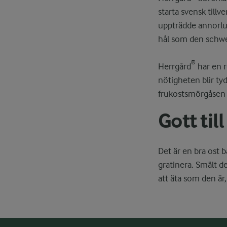
starta svensk till
uppträdde annorlun
hål som den schwe
®
Herrgård
har en r
nötigheten blir ty
frukostsmörgåsen 
Gott til
Det är en bra ost 
gratinera. Smält d
att äta som den är