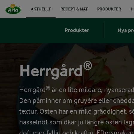
AKTUELLT
RECEPT & MAT
PRODUKTER
H
Produkter
Nya pr
Herrgård®
Herrgård® är en lite mildare, nyanserad
Den påminner om gruyère eller chedda
textur. Osten har en mild gräddighet, s
hasselnöt som ökar ju längre osten lagr
doft mer fyllig och kraftig. Eftersmaken