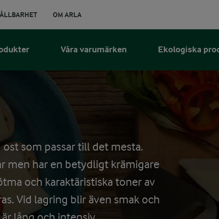
ÅLLBARHET
OM ARLA
odukter
Våra varumärken
Ekologiska pro
 ost som passar till det mesta.
r men har en betydligt krämigare
ötma och karaktäristiska toner av
as. Vid lagring blir även smak och
 är lång och intensiv.