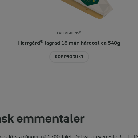
FALBYGDENS®
Herrgård® lagrad 18 mån hårdost ca 540g
KÖP PRODUKT
nsk emmentaler
ades första gången på 1700-talet. Det var greven Eric Ruuth i 