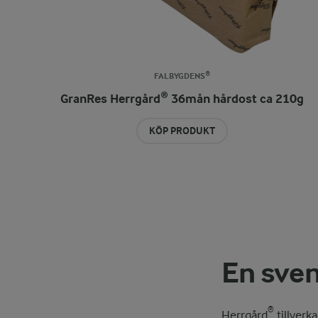
FALBYGDENS®
GranRes Herrgård® 36mån hårdost ca 210g
KÖP PRODUKT
En sve
®
Herrgård
tillverk