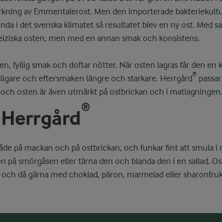
verkning av Emmentalerost. Men den importerade bakteriekult
da i det svenska klimatet så resultatet blev en ny ost. Med 
iziska osten, men med en annan smak och konsistens.
en, fyllig smak och doftar nötter. När osten lagras får den en 
®
dligare och eftersmaken längre och starkare. Herrgård
passar
och osten är även utmärkt på ostbrickan och i matlagningen
®
l Herrgård
både på mackan och på ostbrickan, och funkar fint att smula i m
en på smörgåsen eller tärna den och blanda den i en sallad. O
, och då gärna med choklad, päron, marmelad eller sharonfruk