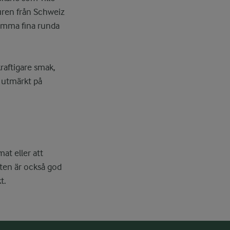
uren från Schweiz
samma fina runda
kraftigare smak,
 utmärkt på
.
at eller att
sten är också god
t.