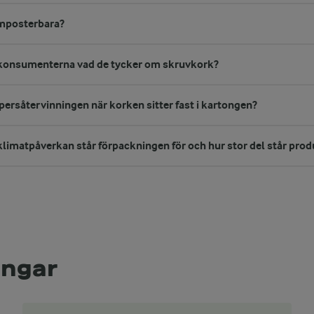
mposterbara?
t konsumenterna vad de tycker om skruvkork?
appersåtervinningen när korken sitter fast i kartongen?
 klimatpåverkan står förpackningen för och hur stor del står prod
ingar