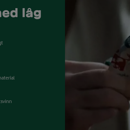
ed låg
gt
aterial
tsvinn