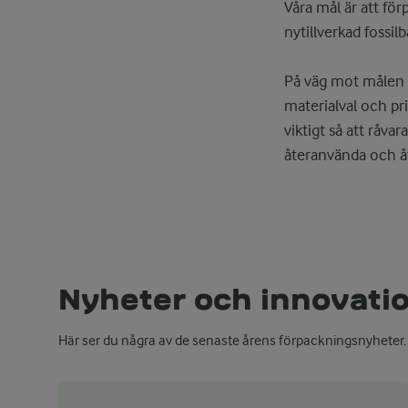
Våra mål är att fö
nytillverkad fossil
På väg mot målen fö
materialval och pr
viktigt så att råva
återanvända och åt
Nyheter och innovati
Här ser du några av de senaste årens förpackningsnyheter.