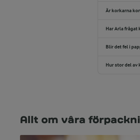
Är korkarna ko
Har Arla fråga
Blir det fel i p
Hur stor del av
Allt om våra förpackn