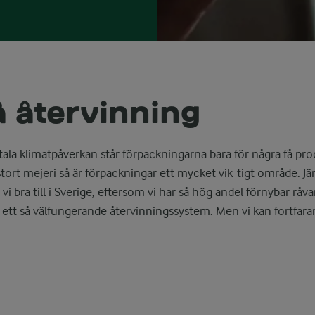
å återvinning
otala klimatpåverkan står förpackningarna bara för några få pr
 stort mejeri så är förpackningar ett mycket vik-tigt område.
vi bra till i Sverige, eftersom vi har så hög andel förnybar råvar
ett så välfungerande återvinningssystem. Men vi kan fortfara