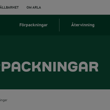
ÅLLBARHET
OM ARLA
Förpackningar
Återvinning
RPACKNINGAR
ingar