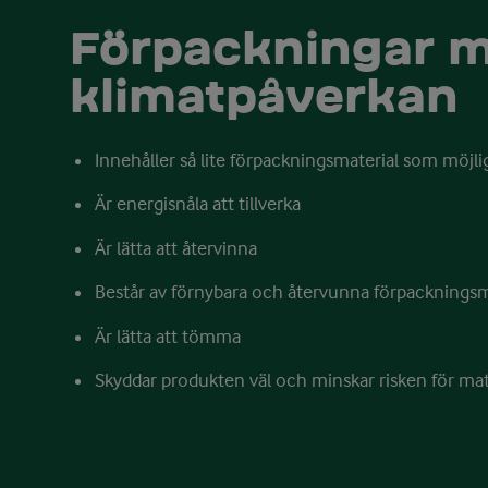
Förpackningar m
klimatpåverkan
Innehåller så lite förpackningsmaterial som möjli
Är energisnåla att tillverka
Är lätta att återvinna
Består av förnybara och återvunna förpackningsm
Är lätta att tömma
Skyddar produkten väl och minskar risken för ma