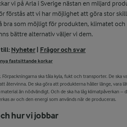
ckar vi på Arla i Sverige nästan en miljard prod
 förstås att vi har möjlighet att göra stor skill
så bra som möjligt för produkten, klimatet och
inns bättre alternativ väljer vi dem.
till:
Nyheter
|
Frågor och svar
nya fastsittande korkar
v. Förpackningarna ska tåla kyla, fukt och transporter. De ska va
att återvinna. De ska göra att produkterna håller länge, vara 
 material än nödvändigt. Och de ska ha låg klimatpåverkan – d
verkas av och den energi som används när de produceras.
ch hur vi jobbar