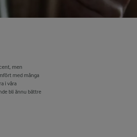
ocent, men
 Jämfört med många
a i våra
nde bli ännu bättre