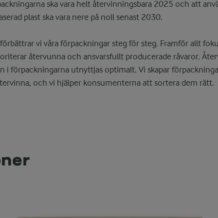
rpackningarna ska vara helt återvinningsbara 2025 och att an
baserad plast ska vara nere på noll senast 2030.
rbättrar vi våra förpackningar steg för steg. Framför allt foku
ioriterar återvunna och ansvarsfullt producerade råvaror. Åte
ran i förpackningarna utnyttjas optimalt. Vi skapar förpackninga
ervinna, och vi hjälper konsumenterna att sortera dem rätt.
oner