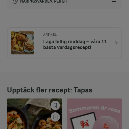
NÄRINGSVÄRDEN, PER BIT
Energi:
107 kcal
ARTIKEL
Laga billig middag – våra 11
ENERGIDISTRIBUTION %
NÄRINGSVÄRDEN PER BIT
bästa vardagsrecept!
-
1,2 g
Fiber:
24,6 %
6,5 g
Protein:
Upptäck fler recept: Tapas
31,4 %
3,8 g
Fett:
44 %
11,6 g
Kolhydrater: