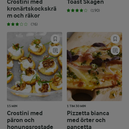
Crostini med
Toast Skagen
kronärtskockskrä
(190)
m och räkor
(76)
15 MIN
1 TIM 30 MIN
Crostini med
Pizzetta bianca
päron och
med örter och
honungsrostade
pancetta