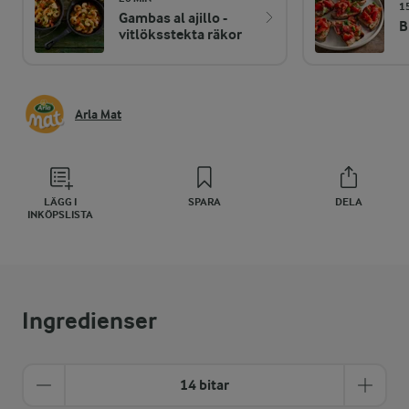
1
Gambas al ajillo -
B
vitlöksstekta räkor
Arla Mat
LÄGG I
SPARA
DELA
INKÖPSLISTA
Ingredienser
14 bitar