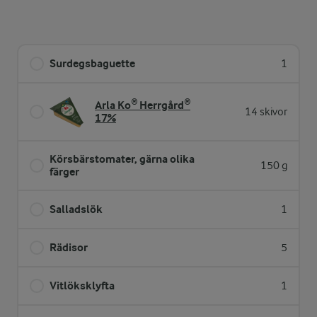
Surdegsbaguette
1
Arla Ko® Herrgård®
14 skivor
17%
Körsbärstomater, gärna olika
150 g
färger
Salladslök
1
Rädisor
5
Vitlöksklyfta
1