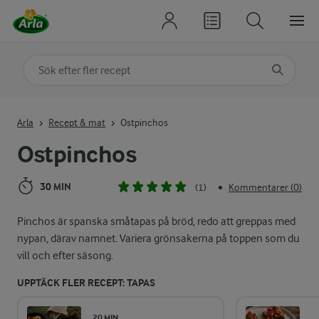
Sök på kategori eller ingrediens
Skriv in sökord för att få förslag
Arla
Recept & mat
Ostpinchos
Ostpinchos
30 MIN
(1)
Kommentarer (0)
•
Pinchos är spanska småtapas på bröd, redo att greppas med
nypan, därav namnet. Variera grönsakerna på toppen som du
vill och efter säsong.
UPPTÄCK FLER RECEPT: TAPAS
20 MIN