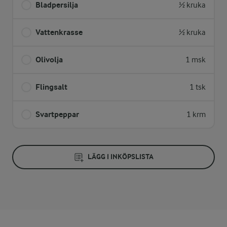
Bladpersilja
½ kruka
Vattenkrasse
½ kruka
Olivolja
1 msk
Flingsalt
1 tsk
Svartpeppar
1 krm
LÄGG I INKÖPSLISTA