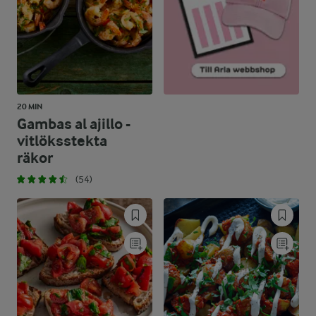
20 MIN
Gambas al ajillo -
vitlöksstekta
räkor
(54)