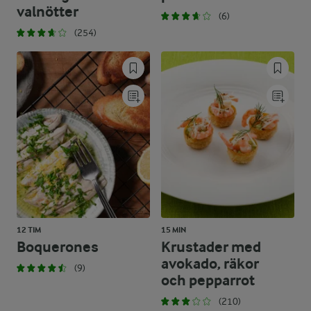
valnötter
(6)
(254)
12 TIM
15 MIN
Boquerones
Krustader med
avokado, räkor
(9)
och pepparrot
(210)