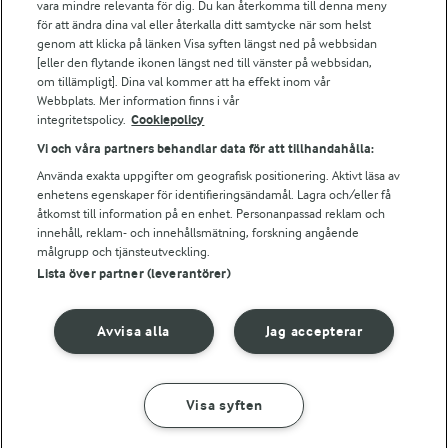
vara mindre relevanta för dig. Du kan återkomma till denna meny
Bildbank
för att ändra dina val eller återkalla ditt samtycke när som helst
genom att klicka på länken Visa syften längst ned på webbsidan
[eller den flytande ikonen längst ned till vänster på webbsidan,
om tillämpligt]. Dina val kommer att ha effekt inom vår
Följ oss
Webbplats. Mer information finns i vår
integritetspolicy.
Cookiepolicy
Vi och våra partners behandlar data för att tillhandahålla:
Använda exakta uppgifter om geografisk positionering. Aktivt läsa av
enhetens egenskaper för identifieringsändamål. Lagra och/eller få
åtkomst till information på en enhet. Personanpassad reklam och
innehåll, reklam- och innehållsmätning, forskning angående
målgrupp och tjänsteutveckling.
Lista över partner (leverantörer)
© 2026 Arla Foods
Ändra cookie-inställningar
Avvisa alla
Jag accepterar
Integritetspolicy
Om cookies
Visa syften
GÖR SÅ HÄR
INGREDIENSER