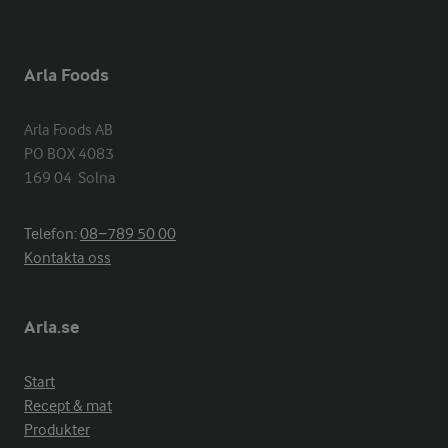
Arla Foods
Arla Foods AB

PO BOX 4083

169 04  Solna
Telefon:
08−789 50 00
Kontakta oss
Arla.se
Start
Recept & mat
Produkter