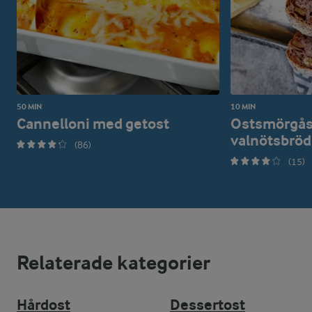
50 MIN
10 MIN
Cannelloni med getost
Ostsmörgås 
valnötsbröd
(86)
(15)
Relaterade kategorier
Hårdost
Dessertost