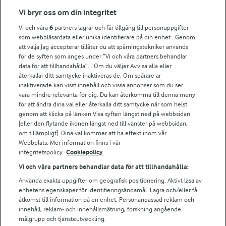
Fler Arlasajter
Vi bryr oss om din integritet
Vi och våra
6
partners lagrar och får tillgång till personuppgifter
För ägare
som webbläsardata eller unika identifierare på din enhet . Genom
att välja Jag accepterar tillåter du att spårningstekniker används
Arlas kundportal
för de syften som anges under ”Vi och våra partners behandlar
Arla.com
data för att tillhandahålla”. . Om du väljer Avvisa alla eller
Falbygdens Ost
återkallar ditt samtycke inaktiveras de. Om spårare är
Arla webbshop
inaktiverade kan visst innehåll och vissa annonser som du ser
vara mindre relevanta för dig. Du kan återkomma till denna meny
Bildbank
för att ändra dina val eller återkalla ditt samtycke när som helst
genom att klicka på länken Visa syften längst ned på webbsidan
[eller den flytande ikonen längst ned till vänster på webbsidan,
om tillämpligt]. Dina val kommer att ha effekt inom vår
Följ oss
Webbplats. Mer information finns i vår
integritetspolicy.
Cookiepolicy
Vi och våra partners behandlar data för att tillhandahålla:
Använda exakta uppgifter om geografisk positionering. Aktivt läsa av
enhetens egenskaper för identifieringsändamål. Lagra och/eller få
åtkomst till information på en enhet. Personanpassad reklam och
innehåll, reklam- och innehållsmätning, forskning angående
målgrupp och tjänsteutveckling.