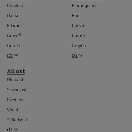
Cheddar
Blåmögelost
Dacke
Brie
Edamer
Chèvre
Grevé®
Comté
Gouda
Gruyère
(7)
(8)
All ost
Färskost
Skivad ost
Riven ost
Vitost
Salladsost
(1)