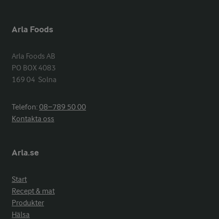
Arla Foods
Arla Foods AB

PO BOX 4083

169 04  Solna
Telefon:
08−789 50 00
Kontakta oss
Arla.se
Start
Recept & mat
Produkter
Hälsa