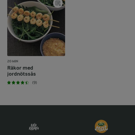
20 MIN
Räkor med
jordnötssås
(9)