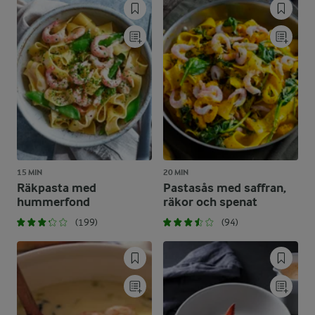
15 MIN
20 MIN
Räkpasta med
Pastasås med saffran,
hummerfond
räkor och spenat
(199)
(94)