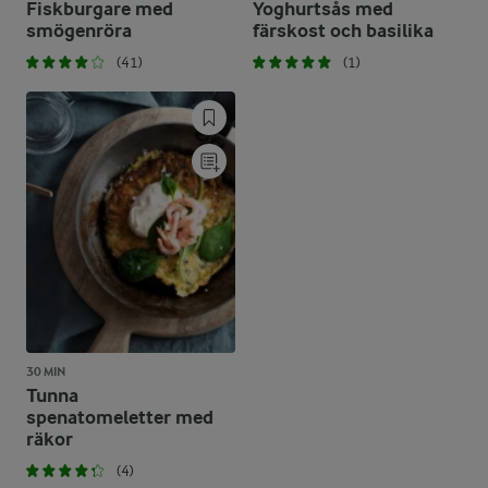
Fiskburgare med
Yoghurtsås med
smögenröra
färskost och basilika
(41)
(1)
30 MIN
Tunna
spenatomeletter med
räkor
(4)