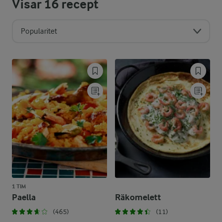
Visar
16
recept
Popularitet
1 TIM
Paella
Räkomelett
(465)
(11)