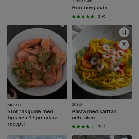
1 TIM 15 MIN
Hummerpasta
(89)
20 MIN
ARTIKEL
Stor räkguide med
Pasta med saffran
tips och 13 populära
och räkor
recept!
(94)