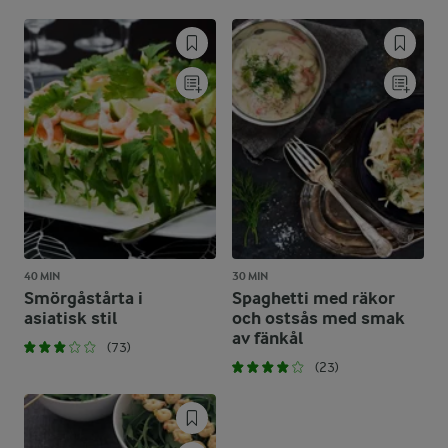
40 MIN
30 MIN
Smörgåstårta i
Spaghetti med räkor
asiatisk stil
och ostsås med smak
av fänkål
(73)
(23)