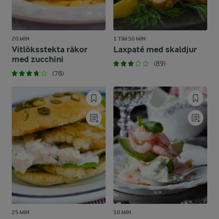
20 MIN
1 TIM 50 MIN
Vitlöksstekta räkor
Laxpaté med skaldjur
med zucchini
(89)
(78)
25 MIN
10 MIN