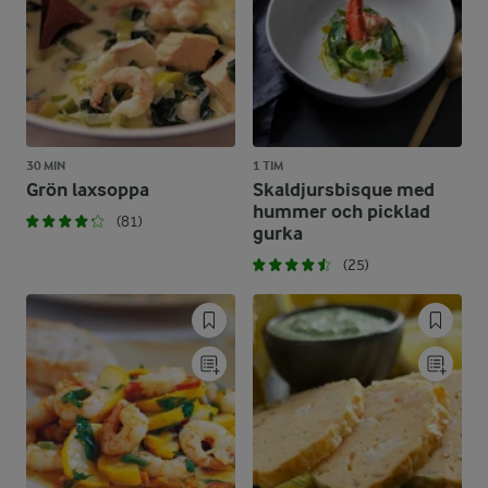
30 MIN
1 TIM
Grön laxsoppa
Skaldjursbisque med
hummer och picklad
(81)
gurka
(25)