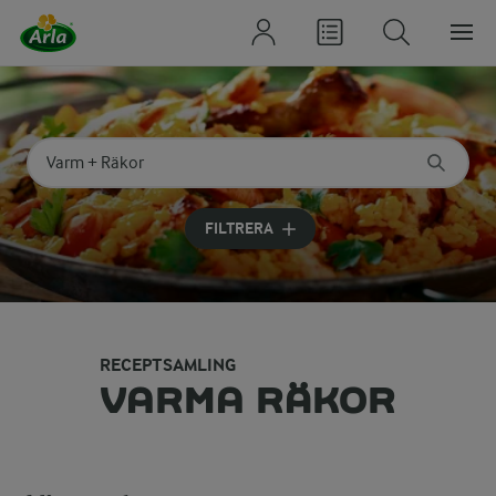
Sök på kategori eller ingrediens
Skriv in sökord för att få förslag
FILTRERA
RECEPTSAMLING
VARMA RÄKOR