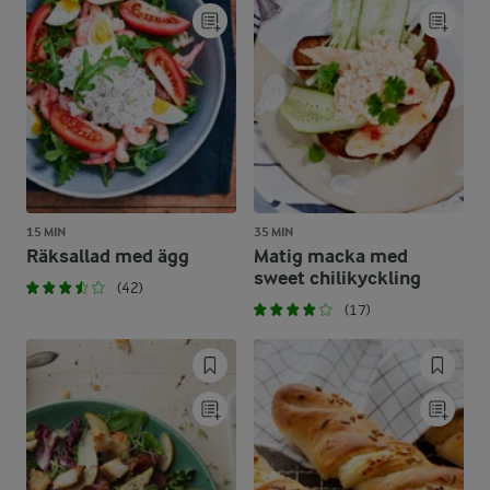
15 MIN
35 MIN
Räksallad med ägg
Matig macka med
sweet chilikyckling
(42)
(17)