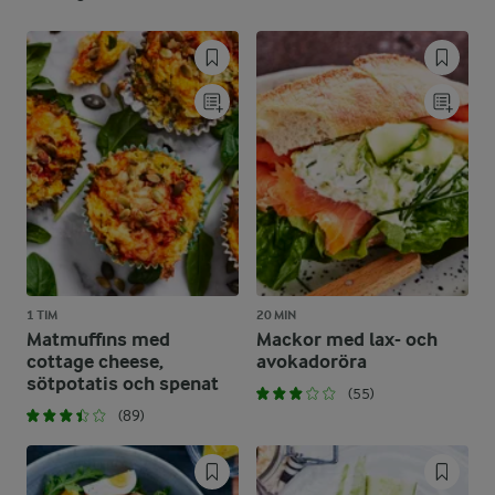
1 TIM
20 MIN
Matmuffins med
Mackor med lax- och
cottage cheese,
avokadoröra
sötpotatis och spenat
(55)
(89)