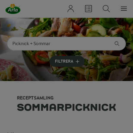
Sök på kategori eller ingrediens
Skriv in sökord för att få förslag
FILTRERA
RECEPTSAMLING
SOMMARPICKNICK