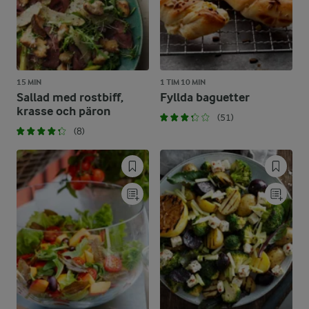
15 MIN
1 TIM 10 MIN
Sallad med rostbiff,
Fyllda baguetter
krasse och päron
(51)
(8)