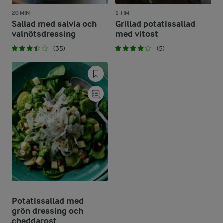
20 MIN
1 TIM
Sallad med salvia och
Grillad potatissallad
valnötsdressing
med vitost
(35)
(5)
Potatissallad med
grön dressing och
cheddarost