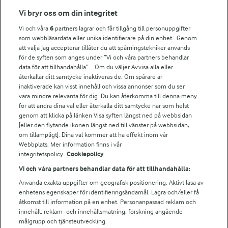
Fler Arlasajter
Vi bryr oss om din integritet
Vi och våra
6
partners lagrar och får tillgång till personuppgifter
För ägare
som webbläsardata eller unika identifierare på din enhet . Genom
att välja Jag accepterar tillåter du att spårningstekniker används
Arlas kundportal
för de syften som anges under ”Vi och våra partners behandlar
Arla.com
data för att tillhandahålla”. . Om du väljer Avvisa alla eller
Falbygdens Ost
återkallar ditt samtycke inaktiveras de. Om spårare är
Arla webbshop
inaktiverade kan visst innehåll och vissa annonser som du ser
vara mindre relevanta för dig. Du kan återkomma till denna meny
Bildbank
för att ändra dina val eller återkalla ditt samtycke när som helst
genom att klicka på länken Visa syften längst ned på webbsidan
[eller den flytande ikonen längst ned till vänster på webbsidan,
om tillämpligt]. Dina val kommer att ha effekt inom vår
Följ oss
Webbplats. Mer information finns i vår
integritetspolicy.
Cookiepolicy
Vi och våra partners behandlar data för att tillhandahålla:
Använda exakta uppgifter om geografisk positionering. Aktivt läsa av
enhetens egenskaper för identifieringsändamål. Lagra och/eller få
åtkomst till information på en enhet. Personanpassad reklam och
innehåll, reklam- och innehållsmätning, forskning angående
målgrupp och tjänsteutveckling.