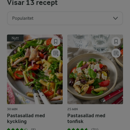
Visar
13
recept
Popularitet
Nytt
30 MIN
25 MIN
Pastasallad med
Pastasallad med
kyckling
tonfisk
(5)
(21)