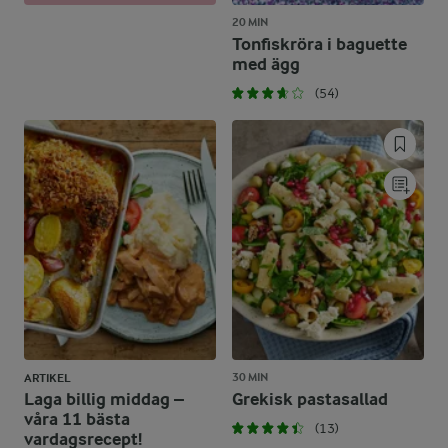
20 MIN
Tonfiskröra i baguette
med ägg
(54)
30 MIN
ARTIKEL
Laga billig middag –
Grekisk pastasallad
våra 11 bästa
(13)
vardagsrecept!