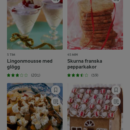
5 TIM
45 MIN
Lingonmousse med
Skurna franska
glögg
pepparkakor
(201)
(59)