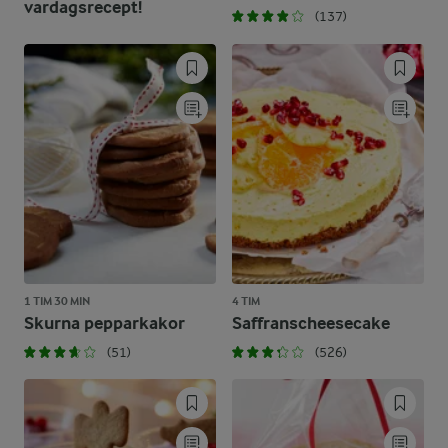
vardagsrecept!
(137)
1 TIM 30 MIN
4 TIM
Skurna pepparkakor
Saffranscheesecake
(51)
(526)