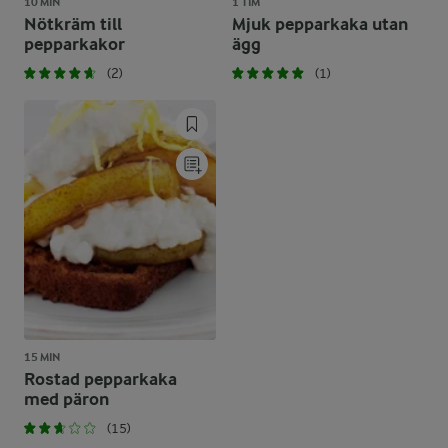
10 MIN
1 TIM
Nötkräm till
Mjuk pepparkaka utan
pepparkakor
ägg
(2)
(1)
15 MIN
Rostad pepparkaka
med päron
(15)