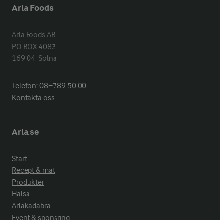
Arla Foods
Arla Foods AB

PO BOX 4083

169 04  Solna
Telefon:
08−789 50 00
Kontakta oss
Arla.se
Start
Recept & mat
Produkter
Hälsa
Arlakadabra
Event & sponsring