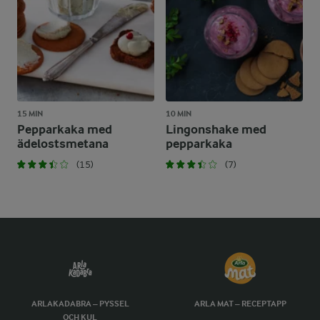
15 MIN
10 MIN
Pepparkaka med
Lingonshake med
ädelostsmetana
pepparkaka
(15)
(7)
ARLAKADABRA – PYSSEL
ARLA MAT – RECEPTAPP
OCH KUL