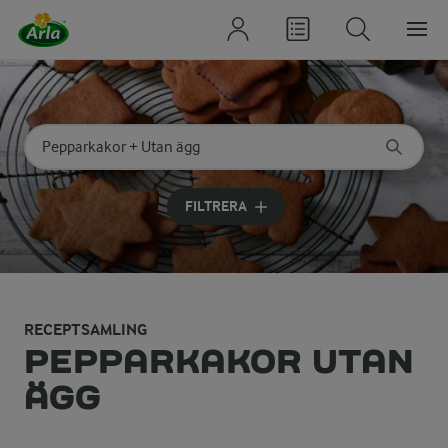
Sök på kategori eller ingrediens
Skriv in sökord för att få förslag
FILTRERA
RECEPTSAMLING
PEPPARKAKOR UTAN
ÄGG