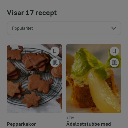
Visar
17
recept
Popularitet
1 TIM
Pepparkakor
Ädeloststubbe med