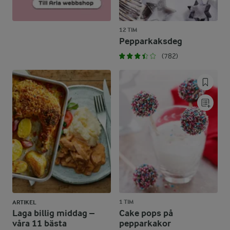
12 TIM
Pepparkaksdeg
(782)
1 TIM
ARTIKEL
Laga billig middag –
Cake pops på
våra 11 bästa
pepparkakor