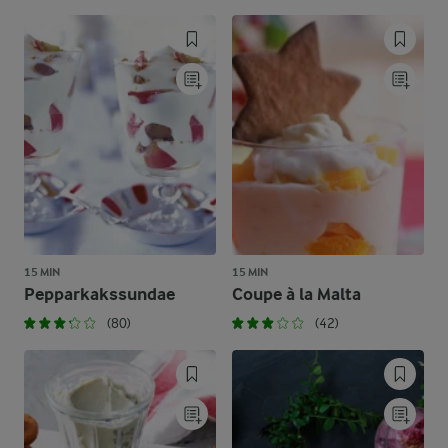
15 MIN
15 MIN
Pepparkakssundae
Coupe à la Malta
(80)
(42)