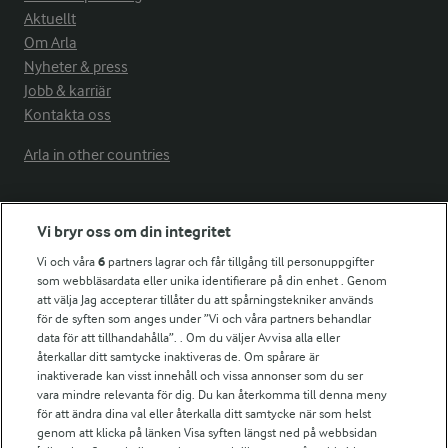
Aktuellt
Om Arla
Nyheter & press
Jobb & karriär
Kontakta oss
Arla in other countries
Fler Arlasajter
Vi bryr oss om din integritet
Vi och våra
6
partners lagrar och får tillgång till personuppgifter
För ägare
som webbläsardata eller unika identifierare på din enhet . Genom
att välja Jag accepterar tillåter du att spårningstekniker används
Arlas kundportal
för de syften som anges under ”Vi och våra partners behandlar
Arla.com
data för att tillhandahålla”. . Om du väljer Avvisa alla eller
Falbygdens Ost
återkallar ditt samtycke inaktiveras de. Om spårare är
Arla webbshop
inaktiverade kan visst innehåll och vissa annonser som du ser
vara mindre relevanta för dig. Du kan återkomma till denna meny
Bildbank
för att ändra dina val eller återkalla ditt samtycke när som helst
genom att klicka på länken Visa syften längst ned på webbsidan