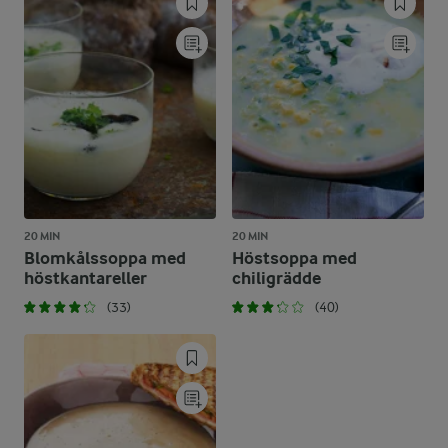
20 MIN
20 MIN
Blomkålssoppa med
Höstsoppa med
höstkantareller
chiligrädde
(33)
(40)