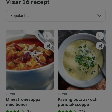
Visar
16
recept
Popularitet
25 MIN
30 MIN
Minestronesoppa
Krämig potatis- och
med bönor
purjolökssoppa
(81)
(296)