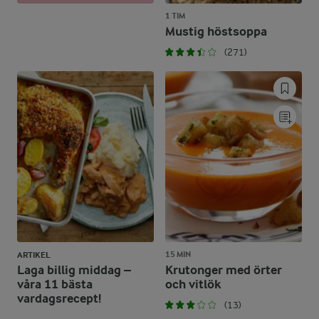
1 TIM
Mustig höstsoppa
(271)
15 MIN
ARTIKEL
Laga billig middag –
Krutonger med örter
våra 11 bästa
och vitlök
vardagsrecept!
(13)