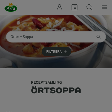
Sök på kategori eller ingrediens
Skriv in sökord för att få förslag
FILTRERA
RECEPTSAMLING
ÖRTSOPPA