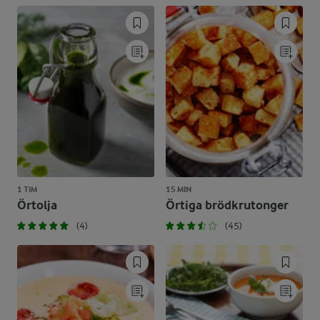
1 TIM
15 MIN
Örtolja
Örtiga brödkrutonger
(4)
(45)