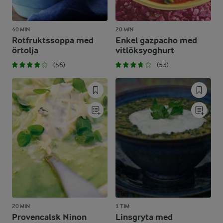
40 MIN
20 MIN
Rotfruktssoppa med
Enkel gazpacho med
örtolja
vitlöksyoghurt
(56)
(53)
20 MIN
1 TIM
Provencalsk Ninon
Linsgryta med