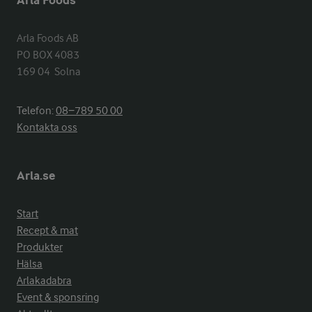
Arla Foods
Arla Foods AB

PO BOX 4083

169 04  Solna
Telefon:
08−789 50 00
Kontakta oss
Arla.se
Start
Recept & mat
Produkter
Hälsa
Arlakadabra
Event & sponsring