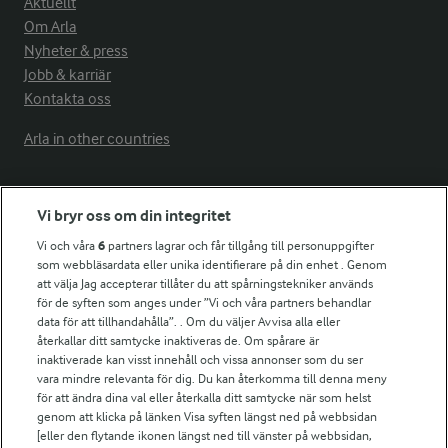
Aktuellt
Om Arla
Nyheter & press
Jobb & karriär
Kontakta oss
Arla in other countries
Fler Arlasajter
Vi bryr oss om din integritet
Vi och våra
6
partners lagrar och får tillgång till personuppgifter
För ägare
som webbläsardata eller unika identifierare på din enhet . Genom
att välja Jag accepterar tillåter du att spårningstekniker används
Arlas kundportal
för de syften som anges under ”Vi och våra partners behandlar
Arla.com
data för att tillhandahålla”. . Om du väljer Avvisa alla eller
Falbygdens Ost
återkallar ditt samtycke inaktiveras de. Om spårare är
Arla webbshop
inaktiverade kan visst innehåll och vissa annonser som du ser
vara mindre relevanta för dig. Du kan återkomma till denna meny
Bildbank
för att ändra dina val eller återkalla ditt samtycke när som helst
genom att klicka på länken Visa syften längst ned på webbsidan
[eller den flytande ikonen längst ned till vänster på webbsidan,