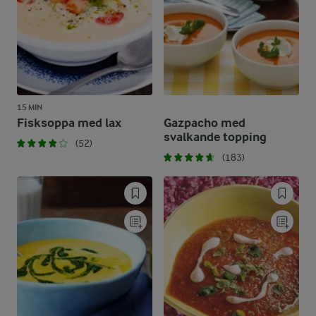
15 MIN
Fisksoppa med lax
Gazpacho med
svalkande topping
(52)
(183)