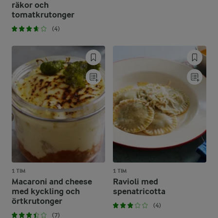
räkor och
tomatkrutonger
(4)
1 TIM
1 TIM
Macaroni and cheese
Ravioli med
med kyckling och
spenatricotta
örtkrutonger
(4)
(7)