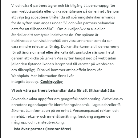
Vi och våra
6
partners lagrar och får tillgång till personuppgifter
För ägare
som webbläsardata eller unika identifierare på din enhet . Genom
att välja Jag accepterar tillåter du att spårningstekniker används
Arlas kundportal
för de syften som anges under ”Vi och våra partners behandlar
Arla.com
data för att tillhandahålla”. . Om du väljer Avvisa alla eller
Falbygdens Ost
återkallar ditt samtycke inaktiveras de. Om spårare är
Arla webbshop
inaktiverade kan visst innehåll och vissa annonser som du ser
vara mindre relevanta för dig. Du kan återkomma till denna meny
Bildbank
för att ändra dina val eller återkalla ditt samtycke när som helst
genom att klicka på länken Visa syften längst ned på webbsidan
[eller den flytande ikonen längst ned till vänster på webbsidan,
om tillämpligt]. Dina val kommer att ha effekt inom vår
Följ oss
Webbplats. Mer information finns i vår
integritetspolicy.
Cookiepolicy
Vi och våra partners behandlar data för att tillhandahålla:
Använda exakta uppgifter om geografisk positionering. Aktivt läsa av
enhetens egenskaper för identifieringsändamål. Lagra och/eller få
åtkomst till information på en enhet. Personanpassad reklam och
innehåll, reklam- och innehållsmätning, forskning angående
målgrupp och tjänsteutveckling.
Lista över partner (leverantörer)
© 2026 Arla Foods
Ändra cookie-inställningar