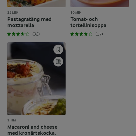
25 MIN
10 MIN
Pastagratäng med
Tomat- och
mozzarella
tortellinisoppa
(92)
(17)
1 TIM
Macaroni and cheese
med kronärtskocka,