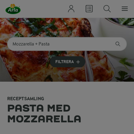
Sök på kategori eller ingrediens
Skriv in sökord för att få förslag
FILTRERA
RECEPTSAMLING
PASTA MED
MOZZARELLA