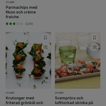
25 MIN
Parmachips med
fikon och crème
fraiche
(124)
45 MIN
20 MIN
Krutonger med
Svampröra och
friterad grönkål och
lufttorkad skinka på