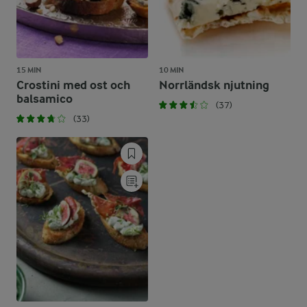
15 MIN
10 MIN
Crostini med ost och
Norrländsk njutning
balsamico
(37)
(33)