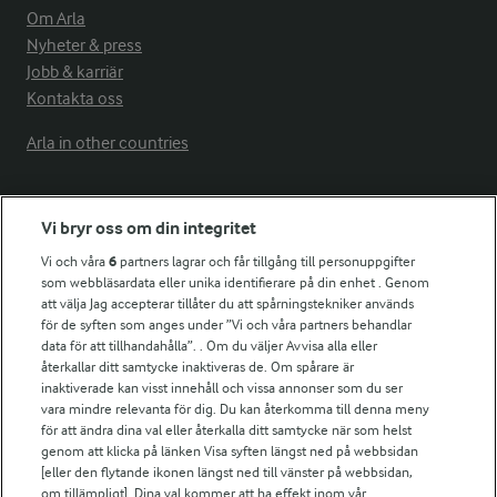
Om Arla
Nyheter & press
Jobb & karriär
Kontakta oss
Arla in other countries
Fler Arlasajter
Vi bryr oss om din integritet
Vi och våra
6
partners lagrar och får tillgång till personuppgifter
För ägare
som webbläsardata eller unika identifierare på din enhet . Genom
att välja Jag accepterar tillåter du att spårningstekniker används
Arlas kundportal
för de syften som anges under ”Vi och våra partners behandlar
Arla.com
data för att tillhandahålla”. . Om du väljer Avvisa alla eller
Falbygdens Ost
återkallar ditt samtycke inaktiveras de. Om spårare är
Arla webbshop
inaktiverade kan visst innehåll och vissa annonser som du ser
vara mindre relevanta för dig. Du kan återkomma till denna meny
Bildbank
för att ändra dina val eller återkalla ditt samtycke när som helst
genom att klicka på länken Visa syften längst ned på webbsidan
[eller den flytande ikonen längst ned till vänster på webbsidan,
om tillämpligt]. Dina val kommer att ha effekt inom vår