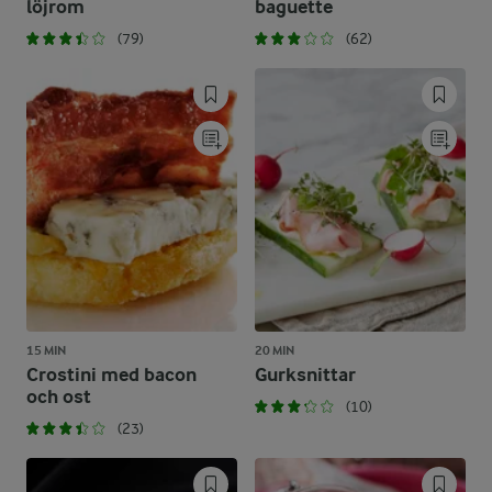
löjrom
baguette
(79)
(62)
15 MIN
20 MIN
Crostini med bacon
Gurksnittar
och ost
(10)
(23)