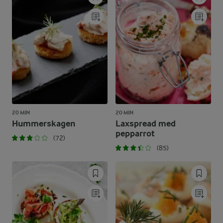
20 MIN
20 MIN
Hummerskagen
Laxspread med
pepparrot
(72)
(85)