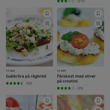
(171)
15 MIN
15 MIN
Gubbröra på rågbröd
Färskost med oliver
på crostini
(52)
(25)