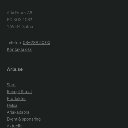
Arla Foods AB

PO BOX 4083

169 04  Solna
Telefon:
08−789 50 00
Kontakta oss
Arla.se
Start
Recept & mat
Produkter
Hälsa
Arlakadabra
Event & sponsring
Aktuellt