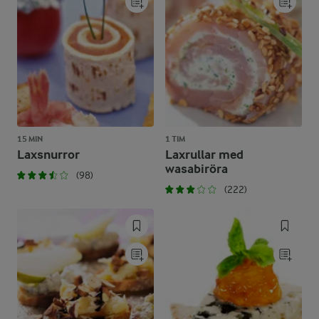
15 MIN
1 TIM
Laxsnurror
Laxrullar med
wasabiröra
(98)
(222)