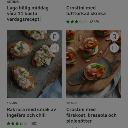
ARTIKEL
Laga billig middag –
Crostini med
våra 11 bästa
lufttorkad skinka
vardagsrecept!
(259)
15 MIN
10 MIN
Räkröra med smak av
Crostini med
ingefära och chili
färskost, bresaola och
pinjenötter
(80)