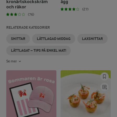
kronärtskockskräm
ägg
och räkor
(27)
(76)
RELATERADE KATEGORIER
SNITTAR
LÄTTLAGAD MIDDAG
LAXSNITTAR
LÄTTLAGAT – TIPS PÅ ENKEL MAT!
Se mer