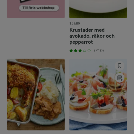
15 MIN
Krustader med
avokado, räkor och
pepparrot
(210)