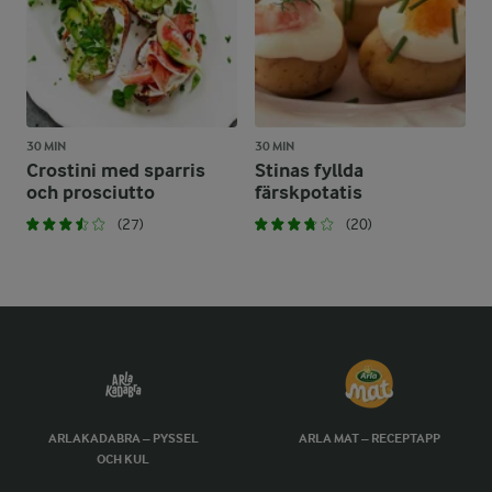
30 MIN
30 MIN
Crostini med sparris
Stinas fyllda
och prosciutto
färskpotatis
(27)
(20)
ARLAKADABRA – PYSSEL
ARLA MAT – RECEPTAPP
OCH KUL