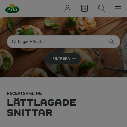
Sök på kategori eller ingrediens
Skriv in sökord för att få förslag
FILTRERA
RECEPTSAMLING
LÄTTLAGADE
SNITTAR