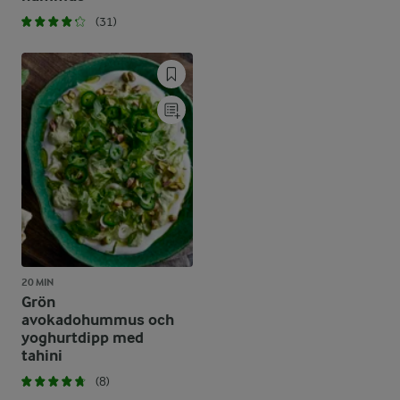
(31)
20 MIN
Grön
avokadohummus och
yoghurtdipp med
tahini
(8)