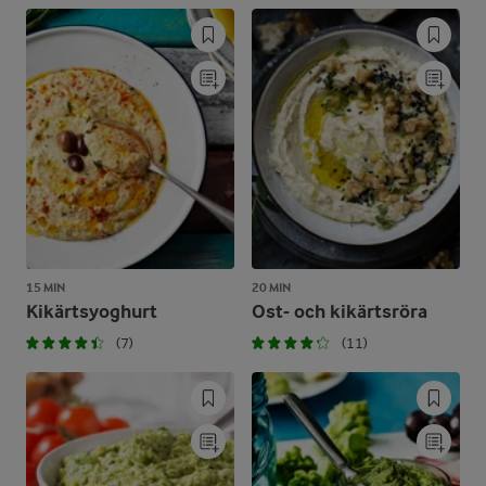
15 MIN
20 MIN
Kikärtsyoghurt
Ost- och kikärtsröra
(7)
(11)