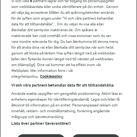
Vi och våra
6
partners lagrar och får tillgång till personuppgifter
För ägare
som webbläsardata eller unika identifierare på din enhet . Genom
att välja Jag accepterar tillåter du att spårningstekniker används
Arlas kundportal
för de syften som anges under ”Vi och våra partners behandlar
Arla.com
data för att tillhandahålla”. . Om du väljer Avvisa alla eller
Falbygdens Ost
återkallar ditt samtycke inaktiveras de. Om spårare är
Arla webbshop
inaktiverade kan visst innehåll och vissa annonser som du ser
vara mindre relevanta för dig. Du kan återkomma till denna meny
Bildbank
för att ändra dina val eller återkalla ditt samtycke när som helst
genom att klicka på länken Visa syften längst ned på webbsidan
[eller den flytande ikonen längst ned till vänster på webbsidan,
om tillämpligt]. Dina val kommer att ha effekt inom vår
Följ oss
Webbplats. Mer information finns i vår
integritetspolicy.
Cookiepolicy
Vi och våra partners behandlar data för att tillhandahålla:
Använda exakta uppgifter om geografisk positionering. Aktivt läsa av
enhetens egenskaper för identifieringsändamål. Lagra och/eller få
åtkomst till information på en enhet. Personanpassad reklam och
innehåll, reklam- och innehållsmätning, forskning angående
målgrupp och tjänsteutveckling.
Lista över partner (leverantörer)
© 2026 Arla Foods
Ändra cookie-inställningar