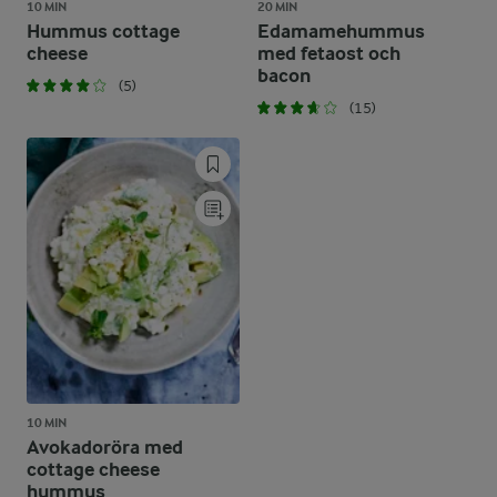
10 MIN
20 MIN
Hummus cottage
Edamamehummus
cheese
med fetaost och
bacon
(5)
(15)
10 MIN
Avokadoröra med
cottage cheese
hummus