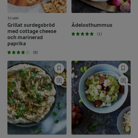
35 MIN
Grillat surdegsbröd
Ädelosthummus
med cottage cheese
(1)
och marinerad
paprika
(8)