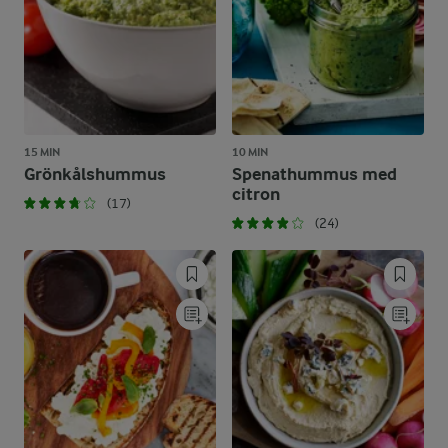
15 MIN
10 MIN
Grönkålshummus
Spenathummus med
citron
(17)
(24)