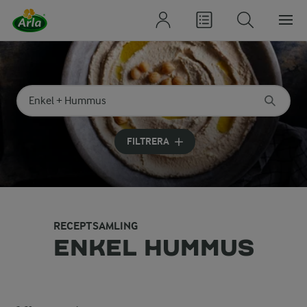
Sök på kategori eller ingrediens
Skriv in sökord för att få förslag
FILTRERA
RECEPTSAMLING
ENKEL HUMMUS