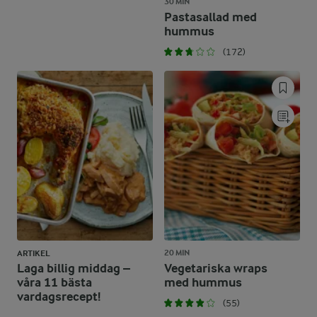
30 MIN
Pastasallad med
hummus
(172)
20 MIN
ARTIKEL
Laga billig middag –
Vegetariska wraps
våra 11 bästa
med hummus
vardagsrecept!
(55)