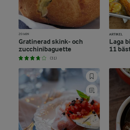
20 MIN
ARTIKEL
Gratinerad skink- och
Laga bi
zucchinibaguette
11 bäs
(31)