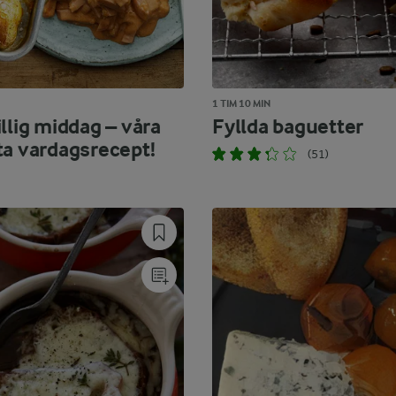
1 TIM 10 MIN
llig middag – våra
Fyllda baguetter
ta vardagsrecept!
(51)