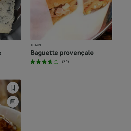
10 MIN
e
Baguette provençale
(32)