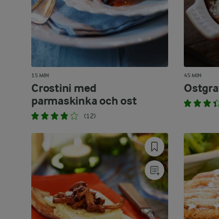
15 MIN
45 MIN
Crostini med
Ostgra
parmaskinka och ost
(12)