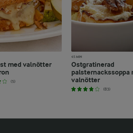
45 MIN
ast med valnötter
Ostgratinerad
ron
palsternackssoppa
valnötter
(5)
(83)