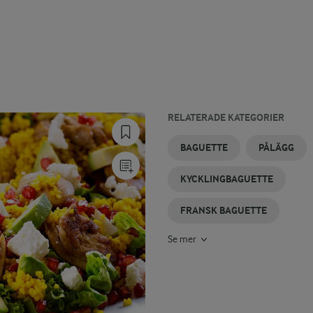
RELATERADE KATEGORIER
VITLÖKSBAGUETTE
KYCKLINGPÅLÄGG
PÅLÄGGSKORV
VEGETARISK
BAGUETTE
FYLLD
BAGUETTE
PÅLÄGG
PÅLÄGG
I UGN
BAGUETTE
KYCKLINGBAGUETTE
FRANSK BAGUETTE
Se mer