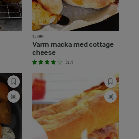
15 MIN
Varm macka med cottage
cheese
(17)