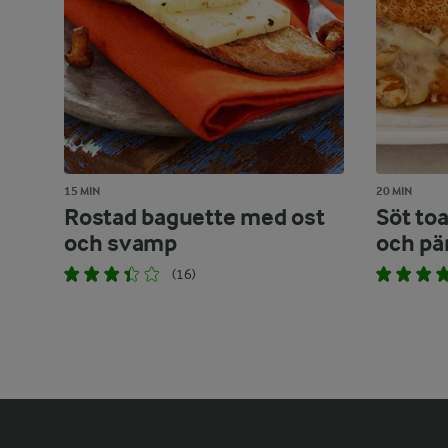
15 MIN
20 MIN
Rostad baguette med ost
Söt to
och svamp
och pä
(16)