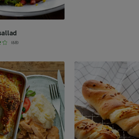
sallad
(68)