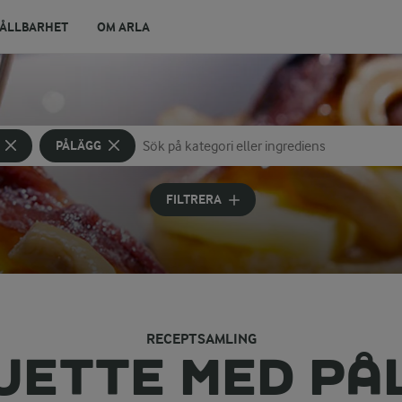
ÅLLBARHET
OM ARLA
PÅLÄGG
Sök på kategori eller ingrediens
Skriv in sökord för att få förslag
FILTRERA
RECEPTSAMLING
UETTE MED PÅ