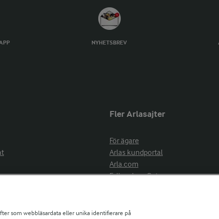
TAPP
NYHETSBREV
Fler Arlasajter
För ägare
at
Arlas kundportal
Arla.com
Falbygdens Ost
Arla webbshop
nsring
Bildbank
ifter som webbläsardata eller unika identifierare på