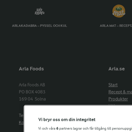
ARLAKADABRA – PYSSEL OCH KUL
ARLA MAT – RECEP
Arla Foods
Arla.se
Arla Foods AB

Start
PO BOX 4083

Recept & m
169 04  Solna
Produkter
Hälsa
Arlakadabra
Telefon:
08−789 50 00
Vi bryr oss om din integritet
Event & spo
Kontakta oss
Aktuellt
Vi och våra
6
partners lagrar och får tillgång till personuppg