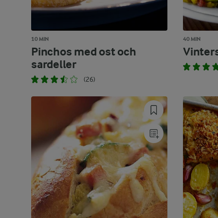
10 MIN
40 MIN
Pinchos med ost och
Vinter
sardeller
(26)