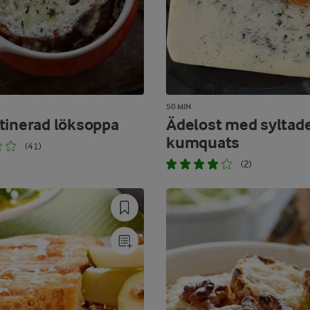
50 MIN
tinerad löksoppa
Ädelost med syltad
kumquats
(41)
(2)