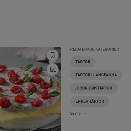
RELATERADE KATEGORIER
BRÖLLOPSTÅRTOR
MARSIPANTÅRTOR
CHOKLADTÅRTOR
MANDELTÅRTA
CITRONTÅRTA
GLUTENFRIA
TÅRTOR
TÅRTOR
TÅRTOR I LÅNGPANNA
JORDGUBBSTÅRTOR
ENKLA TÅRTOR
Se mer