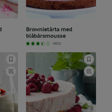
d
Brownietårta med
blåbärsmousse
(903)