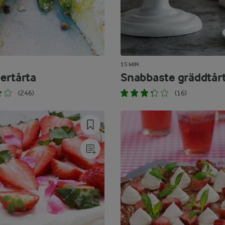
15 MIN
ertårta
Snabbaste gräddtår
(246)
(16)