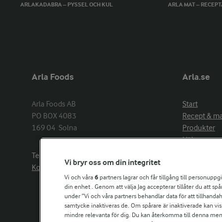
ARLAKADABRA – PYSSEL OCH KUL
ARLA MAT – RECEP
Arla Foods
Arla.se
Arla Foods AB

Start
PO BOX 4083

Recept & m
169 04  Solna
Produkter
Hälsa
Arlakadabra
Telefon:
08−789 50 00
Vi bryr oss om din integritet
Event & spo
Kontakta oss
Aktuellt
Vi och våra
6
partners lagrar och får tillgång till personuppg
din enhet . Genom att välja Jag accepterar tillåter du att s
Om Arla
under ”Vi och våra partners behandlar data för att tillhandahål
Nyheter & p
samtycke inaktiveras de. Om spårare är inaktiverade kan vis
Jobb & karri
mindre relevanta för dig. Du kan återkomma till denna meny f