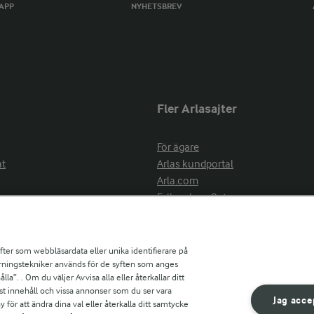
TAPP
NYHETSBREV
Fler Arlasajter
För ägare
at
Arlas kundportal
Arla.com
Falbygdens Ost
Arla webbshop
nsring
Bildbank
ifter som webbläsardata eller unika identifierare på
pårningstekniker används för de syften som anges
la”. . Om du väljer Avvisa alla eller återkallar ditt
ress
st innehåll och vissa annonser som du ser vara
är
Jag acce
ör att ändra dina val eller återkalla ditt samtycke