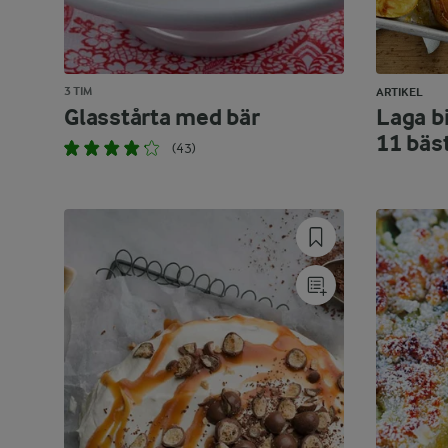
3 TIM
ARTIKEL
Glasstårta med bär
Laga bi
11 bäs
(43)