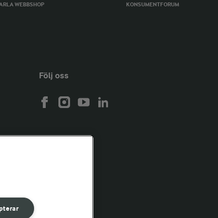
ARLA WEBBSHOP
KONSUMENTFORUM
Följ oss
pterar