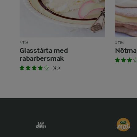
4 TIM
1 TIM
Glasstårta med
Nötmar
rabarbersmak
(45)