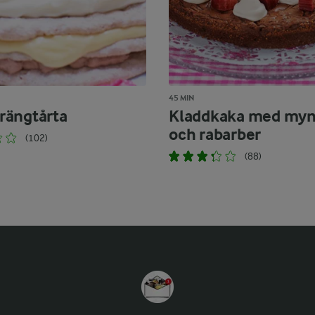
45 MIN
ängtårta
Kladdkaka med myn
och rabarber
(102)
(88)