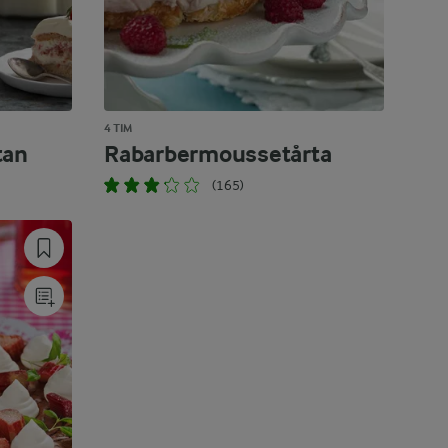
4 TIM
tan
Rabarbermoussetårta
(165)