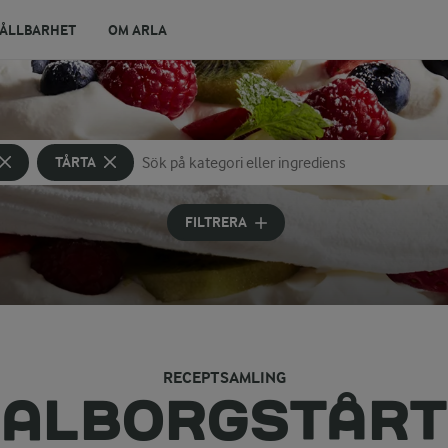
ÅLLBARHET
OM ARLA
TÅRTA
Sök på kategori eller ingrediens
Skriv in sökord för att få förslag
FILTRERA
RECEPTSAMLING
VALBORGSTÅRT