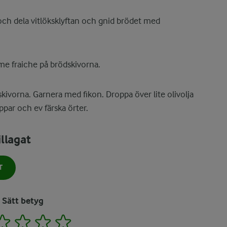
a och dela vitlöksklyftan och gnid brödet med
ème fraiche på brödskivorna.
kivorna. Garnera med fikon. Droppa över lite olivolja
ppar och ev färska örter.
llagat
T
Sätt betyg
2
3
4
5