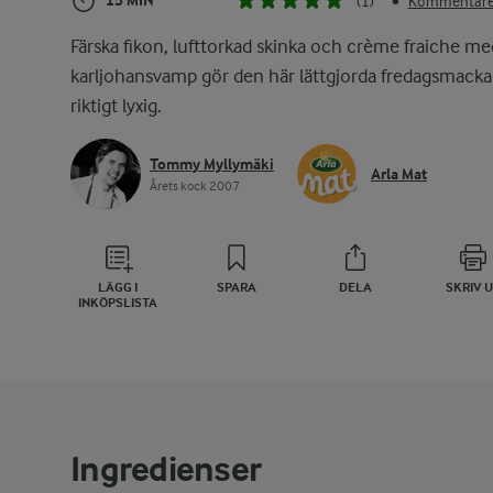
15 MIN
(1)
Kommentarer
•
Färska fikon, lufttorkad skinka och crème fraiche me
karljohansvamp gör den här lättgjorda fredagsmack
riktigt lyxig.
Tommy Myllymäki
Arla Mat
Årets kock 2007
LÄGG I
SPARA
DELA
SKRIV 
INKÖPSLISTA
Ingredienser