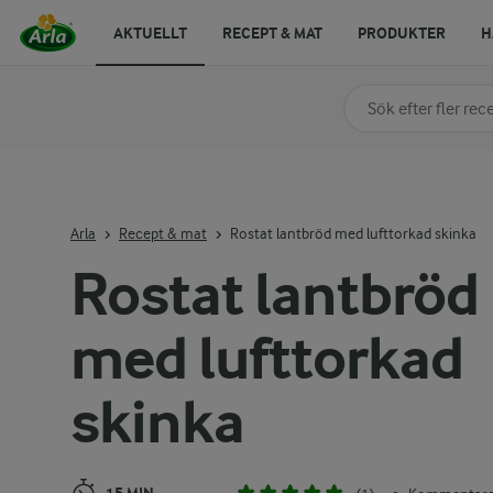
AKTUELLT
RECEPT & MAT
PRODUKTER
H
Sök på kategori elle
Skriv in sökord för at
Arla
Recept & mat
Rostat lantbröd med lufttorkad skinka
Rostat lantbröd
med lufttorkad
skinka