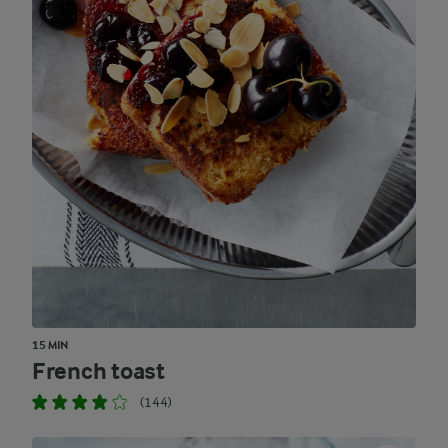
15 MIN
French toast
(144)