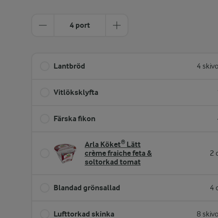
4 port
Lantbröd
4 skiv
Vitlöksklyfta
Färska fikon
Arla Köket® Lätt
crème fraiche feta &
2 
soltorkad tomat
Blandad grönsallad
4 
Lufttorkad skinka
8 skiv