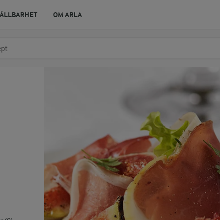
ÅLLBARHET
OM ARLA
r ingrediens
t få förslag