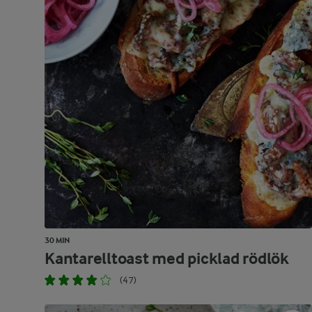
30 MIN
Kantarelltoast med picklad rödlök
(47)