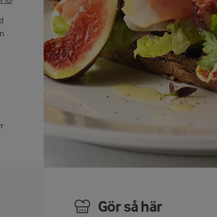
 (0)
d
an
UT
Gör så här