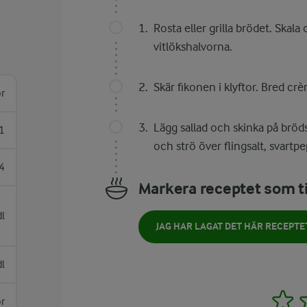
Rosta eller grilla brödet. Skal
vitlökshalvorna.
Skär fikonen i klyftor. Bred cr
or
Lägg sallad och skinka på bröds
1
och strö över flingsalt, svartpe
4
Markera receptet som ti
dl
JAG HAR LAGAT DET HÄR RECEPTE
dl
1
or