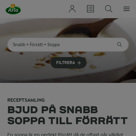
Sök på kategori eller ingrediens
Skriv in sökord för att få förslag
FILTRERA
RECEPTSAMLING
BJUD PÅ SNABB
SOPPA TILL FÖRRÄTT
En soppa är en perfekt förrätt då de oftast går väldigt