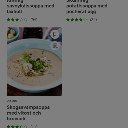
Krämig
Skummig
savoykålssoppa med
potatissoppa med
laxboll
pocherat ägg
(95)
(24)
20 MIN
Skogssvampsoppa
med vitost och
broccoli
(11)