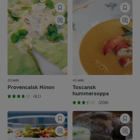
20 MIN
45 MIN
Provencalsk Ninon
Toscansk
hummersoppa
(61)
(208)