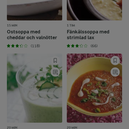
15 MIN
1 TIM
Ostsoppa med
Fänkålssoppa med
cheddar och valnötter
strimlad lax
(118)
(66)
20 MIN
20 MIN