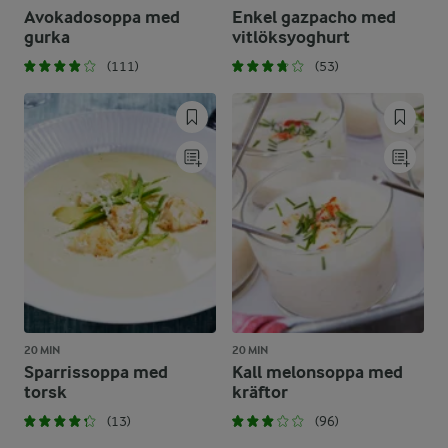
Avokadosoppa med
Enkel gazpacho med
gurka
vitlöksyoghurt
(111)
(53)
20 MIN
20 MIN
Sparrissoppa med
Kall melonsoppa med
torsk
kräftor
(13)
(96)