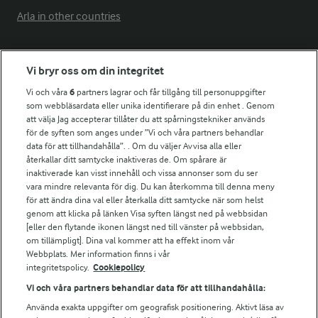
Arla in other countries
Fler Arlasajter
Vi bryr oss om din integritet
Vi och våra
6
partners lagrar och får tillgång till personuppgifter
För ägare
som webbläsardata eller unika identifierare på din enhet . Genom
att välja Jag accepterar tillåter du att spårningstekniker används
Arlas kundportal
för de syften som anges under ”Vi och våra partners behandlar
Arla.com
data för att tillhandahålla”. . Om du väljer Avvisa alla eller
Falbygdens Ost
återkallar ditt samtycke inaktiveras de. Om spårare är
Arla webbshop
inaktiverade kan visst innehåll och vissa annonser som du ser
vara mindre relevanta för dig. Du kan återkomma till denna meny
Bildbank
för att ändra dina val eller återkalla ditt samtycke när som helst
genom att klicka på länken Visa syften längst ned på webbsidan
[eller den flytande ikonen längst ned till vänster på webbsidan,
om tillämpligt]. Dina val kommer att ha effekt inom vår
Följ oss
Webbplats. Mer information finns i vår
integritetspolicy.
Cookiepolicy
Vi och våra partners behandlar data för att tillhandahålla:
Använda exakta uppgifter om geografisk positionering. Aktivt läsa av