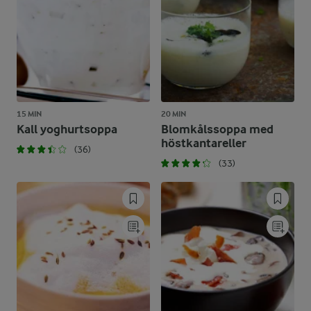
15 MIN
20 MIN
Kall yoghurtsoppa
Blomkålssoppa med
höstkantareller
(36)
(33)