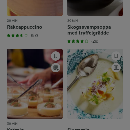
20 MIN
20 MIN
Räkcappuccino
Skogssvampsoppa
med tryffelgrädde
(82)
(28)
30 MIN