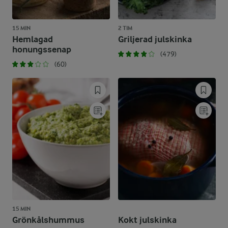
15 MIN
2 TIM
Hemlagad
Griljerad julskinka
honungssenap
(479)
(60)
15 MIN
Grönkålshummus
Kokt julskinka