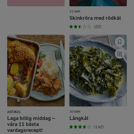
15 MIN
Skinkröra med rödkål
(22)
30 MIN
ARTIKEL
Laga billig middag –
Långkål
våra 11 bästa
(142)
vardagsrecept!