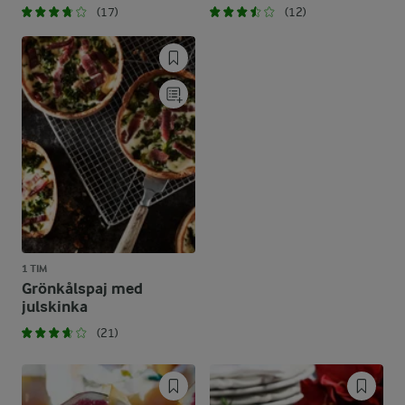
(17)
(12)
1 TIM
Grönkålspaj med
julskinka
(21)