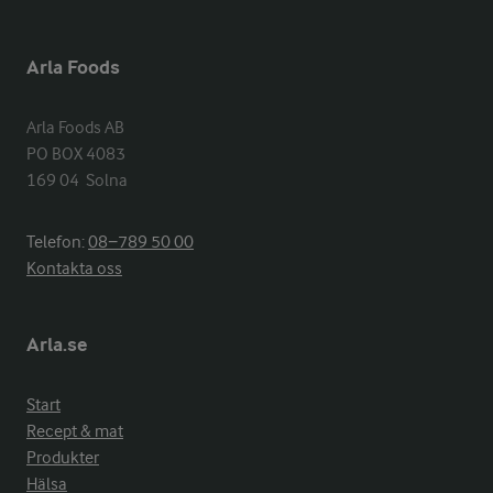
Arla Foods
Arla Foods AB

PO BOX 4083

169 04  Solna
Telefon:
08−789 50 00
Kontakta oss
Arla.se
Start
Recept & mat
Produkter
Hälsa