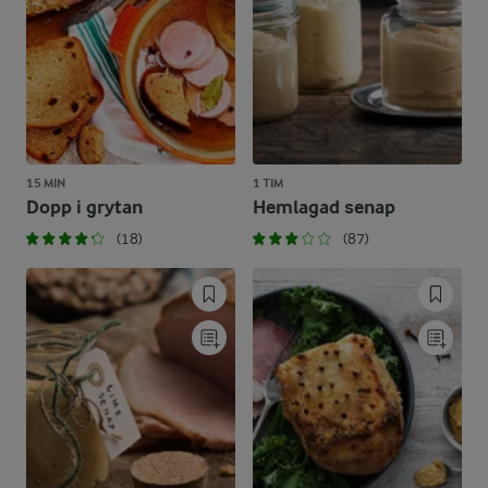
15 MIN
1 TIM
Dopp i grytan
Hemlagad senap
(18)
(87)