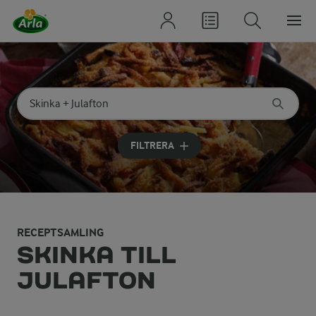
Sök på kategori eller ingrediens
Skriv in sökord för att få förslag
FILTRERA
RECEPTSAMLING
SKINKA TILL
JULAFTON