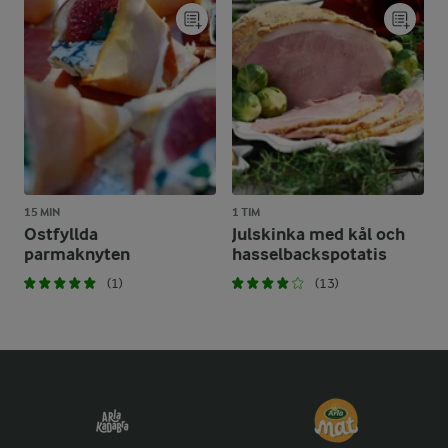
15 MIN
1 TIM
Ostfyllda
Julskinka med kål och
parmaknyten
hasselbackspotatis
(1)
(13)