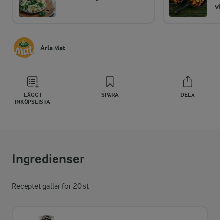
v
Arla Mat
LÄGG I
SPARA
DELA
INKÖPSLISTA
Ingredienser
Receptet gäller för 20 st