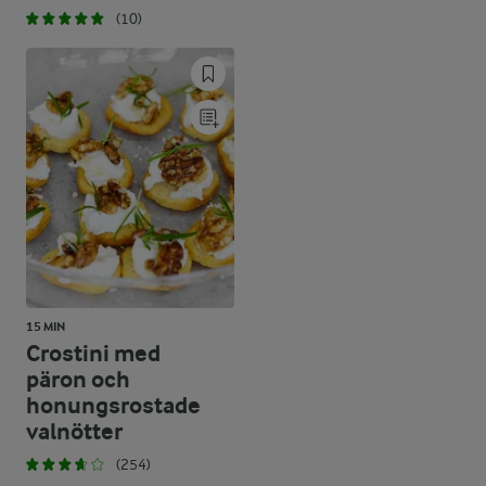
(10)
15 MIN
Crostini med
päron och
honungsrostade
valnötter
(254)