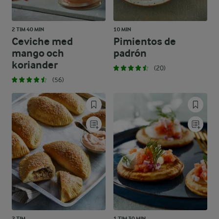
2 TIM 40 MIN
10 MIN
Ceviche med
Pimientos de
mango och
padrón
koriander
(20)
(56)
2 TIM
1 TIM 30 MIN