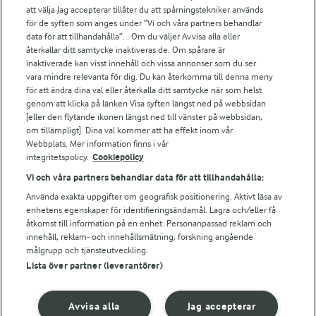
att välja Jag accepterar tillåter du att spårningstekniker används
Arlas kundportal
för de syften som anges under ”Vi och våra partners behandlar
Arla.com
data för att tillhandahålla”. . Om du väljer Avvisa alla eller
Falbygdens Ost
återkallar ditt samtycke inaktiveras de. Om spårare är
Arla webbshop
inaktiverade kan visst innehåll och vissa annonser som du ser
vara mindre relevanta för dig. Du kan återkomma till denna meny
Bildbank
för att ändra dina val eller återkalla ditt samtycke när som helst
genom att klicka på länken Visa syften längst ned på webbsidan
[eller den flytande ikonen längst ned till vänster på webbsidan,
om tillämpligt]. Dina val kommer att ha effekt inom vår
Följ oss
Webbplats. Mer information finns i vår
integritetspolicy.
Cookiepolicy
Vi och våra partners behandlar data för att tillhandahålla:
Använda exakta uppgifter om geografisk positionering. Aktivt läsa av
enhetens egenskaper för identifieringsändamål. Lagra och/eller få
åtkomst till information på en enhet. Personanpassad reklam och
innehåll, reklam- och innehållsmätning, forskning angående
målgrupp och tjänsteutveckling.
Lista över partner (leverantörer)
© 2026 Arla Foods
Ändra cookie-inställningar
Avvisa alla
Jag accepterar
Integritetspolicy