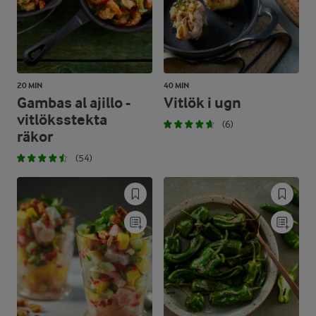
20 MIN
40 MIN
Gambas al ajillo -
Vitlök i ugn
vitlöksstekta
(6)
räkor
(54)