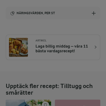
NÄRINGSVÄRDEN, PER ST
Energi:
49 kcal
ARTIKEL
Laga billig middag – våra 11
ENERGIDISTRIBUTION %
NÄRINGSVÄRDEN PER ST
bästa vardagsrecept!
-
0,2 g
Fiber:
30 %
3,6 g
Protein:
Upptäck fler recept: Tilltugg och
61,7 %
3,4 g
Fett:
smårätter
8,3 %
1 g
Kolhydrater: