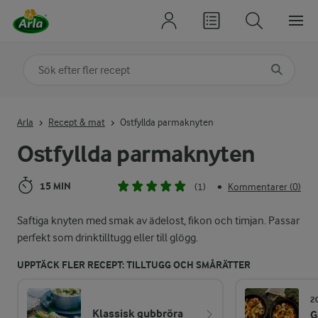
Sök på kategori eller ingrediens
Skriv in sökord för att få förslag
Arla
Recept & mat
Ostfyllda parmaknyten
Ostfyllda parmaknyten
15 MIN
(1)
Kommentarer (0)
•
Saftiga knyten med smak av ädelost, fikon och timjan. Passar
perfekt som drinktilltugg eller till glögg.
UPPTÄCK FLER RECEPT: TILLTUGG OCH SMÅRÄTTER
2
Klassisk gubbröra
G