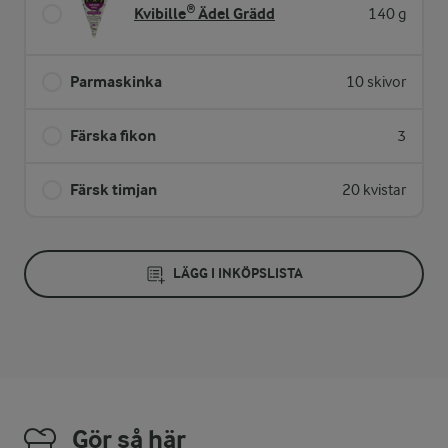
Kvibille® Ädel Grädd
140 g
Parmaskinka
10 skivor
Färska fikon
3
Färsk timjan
20 kvistar
LÄGG I INKÖPSLISTA
Gör så här