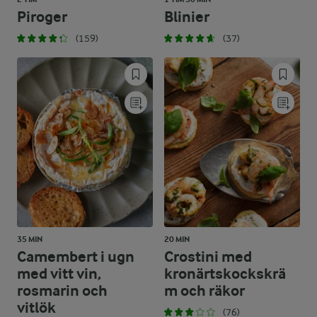
Piroger
Blinier
(159)
(37)
35 MIN
20 MIN
Camembert i ugn
Crostini med
med vitt vin,
kronärtskockskrä
rosmarin och
m och räkor
vitlök
(76)