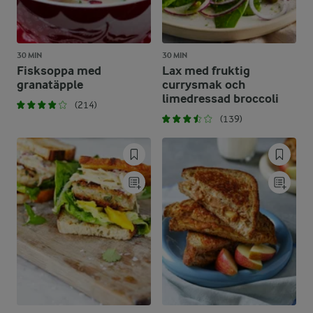
30 MIN
30 MIN
Fisksoppa med
Lax med fruktig
granatäpple
currysmak och
limedressad broccoli
(214)
(139)