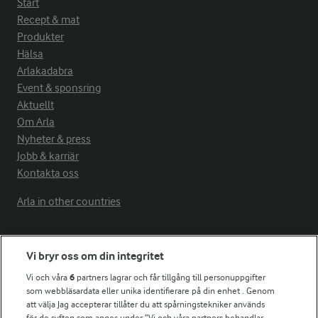
Start
Recept & mat
Produkter
Hälsa
Arlakadabra
Event & sponsring
Aktuellt
Om Arla
Nyheter & press
Jobb & karriär
Kontakta oss
Arla in other countries
Fler Arlasajter
Vi bryr oss om din integritet
Vi och våra
6
partners lagrar och får tillgång till personuppgifter
För ägare
som webbläsardata eller unika identifierare på din enhet . Genom
att välja Jag accepterar tillåter du att spårningstekniker används
Arlas kundportal
för de syften som anges under ”Vi och våra partners behandlar