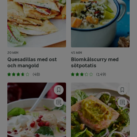
20 MIN
45 MIN
Quesadillas med ost
Blomkålscurry med
och mangold
sötpotatis
(48)
(149)