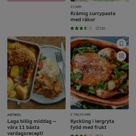
15 MIN
Krämig currypasta
med räkor
(216)
2 TIM 20 MIN
ARTIKEL
Laga billig middag –
Kyckling i lergryta
våra 11 bästa
fylld med frukt
vardagsrecept!