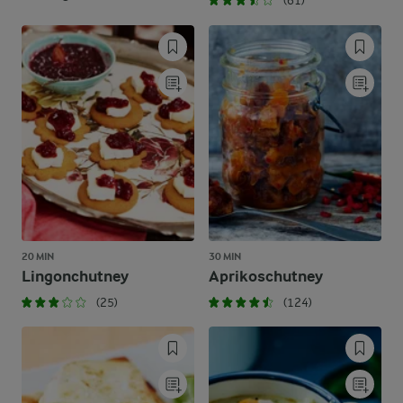
(61)
20 MIN
30 MIN
Lingonchutney
Aprikoschutney
(25)
(124)