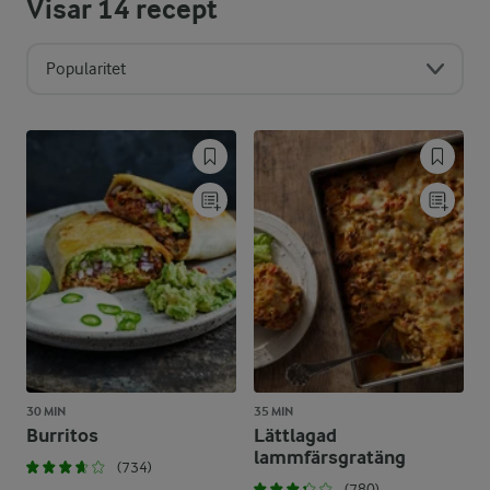
Visar
14
recept
Popularitet
30 MIN
35 MIN
Burritos
Lättlagad
lammfärsgratäng
(734)
(780)