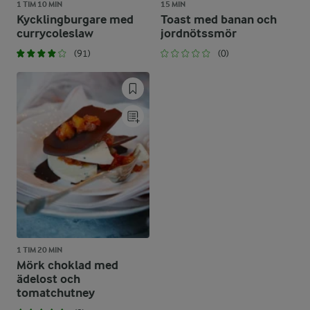
1 TIM 10 MIN
15 MIN
Kycklingburgare med
Toast med banan och
currycoleslaw
jordnötssmör
(91)
(0)
1 TIM 20 MIN
Mörk choklad med
ädelost och
tomatchutney