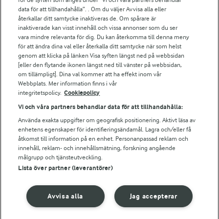
Arla.com
data för att tillhandahålla”. . Om du väljer Avvisa alla eller
Falbygdens Ost
återkallar ditt samtycke inaktiveras de. Om spårare är
Arla webbshop
inaktiverade kan visst innehåll och vissa annonser som du ser
vara mindre relevanta för dig. Du kan återkomma till denna meny
Bildbank
för att ändra dina val eller återkalla ditt samtycke när som helst
genom att klicka på länken Visa syften längst ned på webbsidan
[eller den flytande ikonen längst ned till vänster på webbsidan,
om tillämpligt]. Dina val kommer att ha effekt inom vår
Följ oss
Webbplats. Mer information finns i vår
integritetspolicy.
Cookiepolicy
Vi och våra partners behandlar data för att tillhandahålla:
Använda exakta uppgifter om geografisk positionering. Aktivt läsa av
enhetens egenskaper för identifieringsändamål. Lagra och/eller få
åtkomst till information på en enhet. Personanpassad reklam och
innehåll, reklam- och innehållsmätning, forskning angående
målgrupp och tjänsteutveckling.
Lista över partner (leverantörer)
© 2026 Arla Foods
Ändra cookie-inställningar
Avvisa alla
Jag accepterar
Integritetspolicy