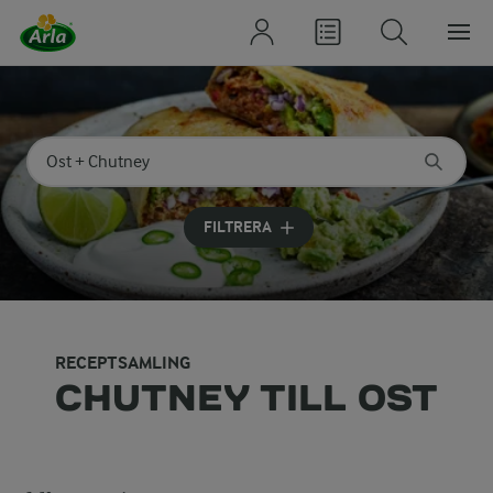
Sök på kategori eller ingrediens
Skriv in sökord för att få förslag
FILTRERA
RECEPTSAMLING
CHUTNEY TILL OST