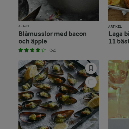
45 MIN
ARTIKEL
Blåmusslor med bacon
Laga bi
och äpple
11 bäs
(52)