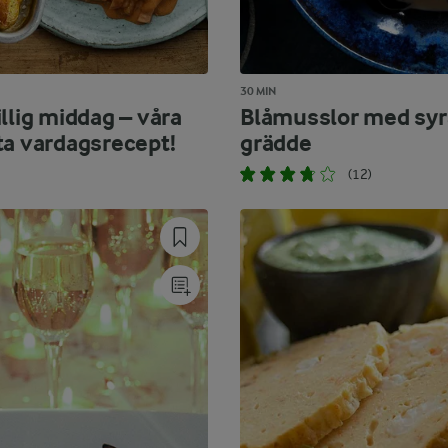
30 MIN
llig middag – våra
Blåmusslor med syr
ta vardagsrecept!
grädde
(12)