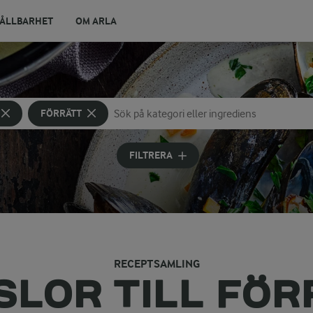
ÅLLBARHET
OM ARLA
FÖRRÄTT
Sök på kategori eller ingrediens
Skriv in sökord för att få förslag
FILTRERA
RECEPTSAMLING
SLOR TILL FÖR