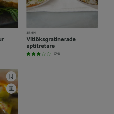
25 MIN
ur
Vitlöksgratinerade
aptitretare
(24)