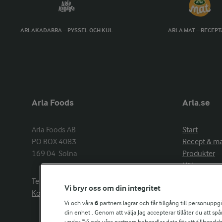
ARLAKADABRA – PYSSEL OCH KUL
ARLA MAT – RECEP
Arla Foods
Arla.se
Arla Foods AB

Start
PO BOX 4083

Recept & m
169 04  Solna
Produkter
Hälsa
Arlakadabra
Telefon:
08−789 50 00
Vi bryr oss om din integritet
Event & spo
Kontakta oss
Aktuellt
Vi och våra
6
partners lagrar och får tillgång till personuppg
din enhet . Genom att välja Jag accepterar tillåter du att s
Om Arla
under ”Vi och våra partners behandlar data för att tillhandahål