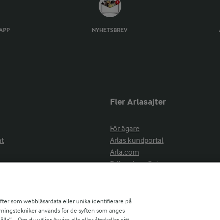
TAPP
NYHETSBREV
Fler Arlasajter
För ägare
at
Arlas kundportal
Arla.com
Falbygdens Ost
Arla webbshop
nsring
Bildbank
ifter som webbläsardata eller unika identifierare på
pårningstekniker används för de syften som anges
la”. . Om du väljer Avvisa alla eller återkallar ditt