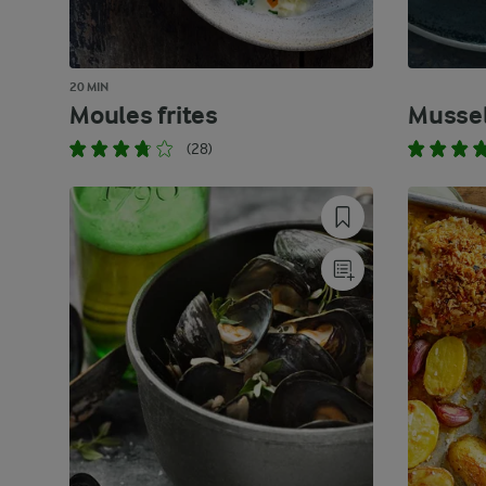
20 MIN
Moules frites
Musse
(28)