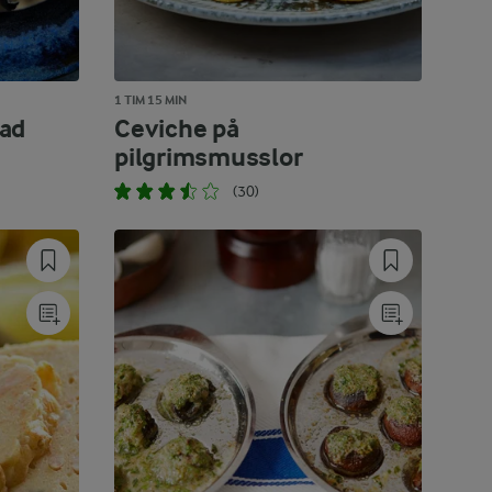
1 TIM 15 MIN
ad
Ceviche på
pilgrimsmusslor
(30)