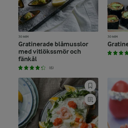
30 MIN
30 MIN
Gratinerade blåmusslor
Gratin
med vitlökssmör och
fänkål
(6)