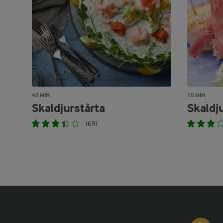
40 MIN
15 MIN
Skaldjurstårta
Skaldj
(69)