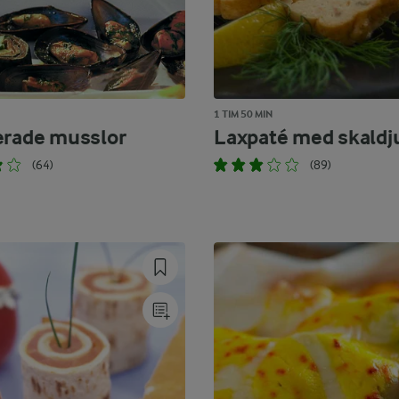
1 TIM 50 MIN
erade musslor
Laxpaté med skaldj
(64)
(89)