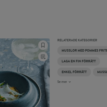
RELATERADE KATEGORIER
MANDELMUSSLOR
MUSSELSOPPA
NYA
FÖRRÄTTER
SNABBA
FÖRRÄTT
MUSSLOR MED POMMES FRIT
FÖRRÄTTER
MED
FÖRRÄTTER
MED
KRÄFTOR
RÄKOR
LAGA EN FIN FÖRRÄTT
ENKEL FÖRRÄTT
MUSS
Se mer