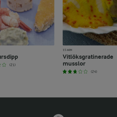
15 MIN
ursdipp
Vitlöksgratinerade
musslor
(21)
(24)