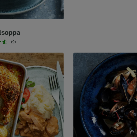
lsoppa
(9)