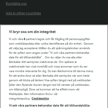
Kontakta oss
Arla in other countries
Fler Arlasajter
Vi bryr oss om din integritet
Vi och våra
6
partners lagrar och får tillgång till personuppgifter
För ägare
som webbläsardata eller unika identifierare på din enhet . Genom
att välja Jag accepterar tillåter du att spårningstekniker används
Arlas kundportal
för de syften som anges under ”Vi och våra partners behandlar
Arla.com
data för att tillhandahålla”. . Om du väljer Avvisa alla eller
Falbygdens Ost
återkallar ditt samtycke inaktiveras de. Om spårare är
Arla webbshop
inaktiverade kan visst innehåll och vissa annonser som du ser
vara mindre relevanta för dig. Du kan återkomma till denna meny
Bildbank
för att ändra dina val eller återkalla ditt samtycke när som helst
genom att klicka på länken Visa syften längst ned på webbsidan
[eller den flytande ikonen längst ned till vänster på webbsidan,
om tillämpligt]. Dina val kommer att ha effekt inom vår
Följ oss
Webbplats. Mer information finns i vår
integritetspolicy.
Cookiepolicy
Vi och våra partners behandlar data för att tillhandahålla: