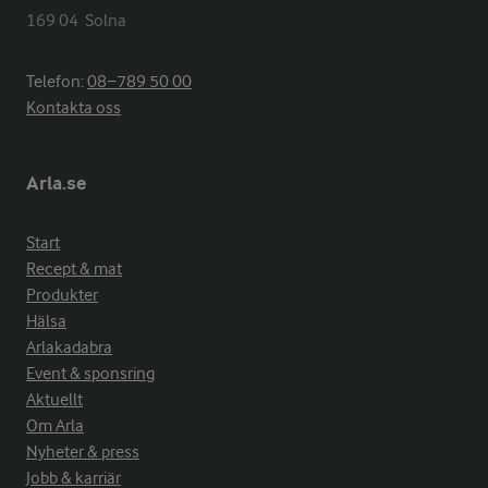
169 04  Solna
Telefon:
08−789 50 00
Kontakta oss
Arla.se
Start
Recept & mat
Produkter
Hälsa
Arlakadabra
Event & sponsring
Aktuellt
Om Arla
Nyheter & press
Jobb & karriär