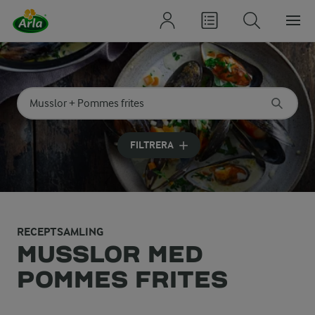
Sök på kategori eller ingrediens
Skriv in sökord för att få förslag
FILTRERA
RECEPTSAMLING
MUSSLOR MED
POMMES FRITES