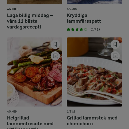
45 MIN
ARTIKEL
Laga billig middag –
Kryddiga
våra 11 bästa
lammfärsspett
vardagsrecept!
(171)
40 MIN
1 TIM
Helgrillad
Grillad lammstek med
lammentrecote med
chimichurri