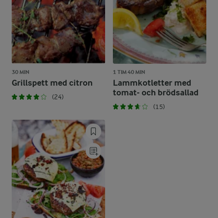
30 MIN
1 TIM 40 MIN
Grillspett med citron
Lammkotletter med
tomat- och brödsallad
(24)
(15)