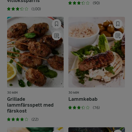
vitlökssparris
(90)
(100)
30 MIN
30 MIN
Grillade
Lammkebab
lammfärsspett med
(76)
färskost
(22)