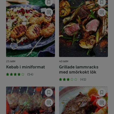
25 MIN
40 MIN
Kebab i miniformat
Grillade lammracks
med smörkokt lök
(54)
(45)