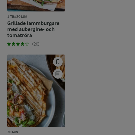
1 TIM 20 MIN
Grillade lammburgare
med aubergine- och
tomatröra
(20)
30 MIN