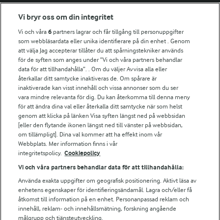
Fler Arlasajter
Vi bryr oss om din integritet
Vi och våra
6
partners lagrar och får tillgång till personuppgifter
För ägare
som webbläsardata eller unika identifierare på din enhet . Genom
att välja Jag accepterar tillåter du att spårningstekniker används
Arlas kundportal
för de syften som anges under ”Vi och våra partners behandlar
Arla.com
data för att tillhandahålla”. . Om du väljer Avvisa alla eller
Falbygdens Ost
återkallar ditt samtycke inaktiveras de. Om spårare är
Arla webbshop
inaktiverade kan visst innehåll och vissa annonser som du ser
vara mindre relevanta för dig. Du kan återkomma till denna meny
Bildbank
för att ändra dina val eller återkalla ditt samtycke när som helst
genom att klicka på länken Visa syften längst ned på webbsidan
[eller den flytande ikonen längst ned till vänster på webbsidan,
om tillämpligt]. Dina val kommer att ha effekt inom vår
Följ oss
Webbplats. Mer information finns i vår
integritetspolicy.
Cookiepolicy
Vi och våra partners behandlar data för att tillhandahålla:
Använda exakta uppgifter om geografisk positionering. Aktivt läsa av
enhetens egenskaper för identifieringsändamål. Lagra och/eller få
åtkomst till information på en enhet. Personanpassad reklam och
innehåll, reklam- och innehållsmätning, forskning angående
målgrupp och tjänsteutveckling.