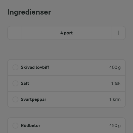
Ingredienser
4 port
Skivad lövbiff
400 g
Salt
1 tsk
Svartpeppar
1 krm
Rödbetor
450 g