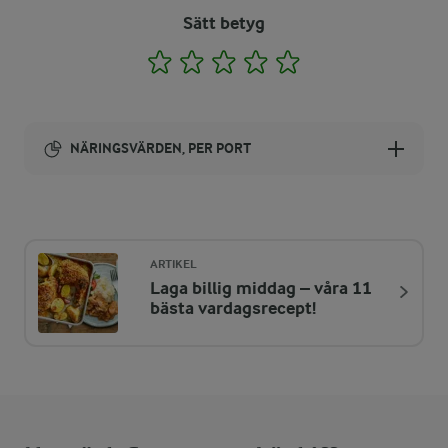
Sätt betyg
1
2
3
4
5
NÄRINGSVÄRDEN, PER PORT
Energi:
322 kcal
ARTIKEL
Laga billig middag – våra 11
ENERGIDISTRIBUTION %
NÄRINGSVÄRDEN PER PORT
bästa vardagsrecept!
-
4,3 g
Fiber:
34 %
27 g
Protein: