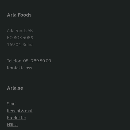
Arla Foods
Arla Foods AB

PO BOX 4083

169 04  Solna
Telefon:
08−789 50 00
Kontakta oss
Arla.se
Start
Recept & mat
Produkter
Hälsa