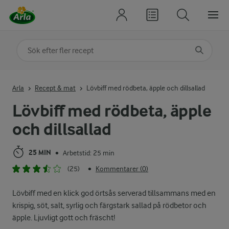
Sök på kategori eller ingrediens
Skriv in sökord för att få förslag
Arla
Recept & mat
Lövbiff med rödbeta, äpple och dillsallad
Lövbiff med rödbeta, äpple
och dillsallad
25 MIN
Arbetstid: 25 min
•
(25)
Kommentarer (0)
•
Lövbiff med en klick god örtsås serverad tillsammans med en
krispig, söt, salt, syrlig och färgstark sallad på rödbetor och
äpple. Ljuvligt gott och fräscht!