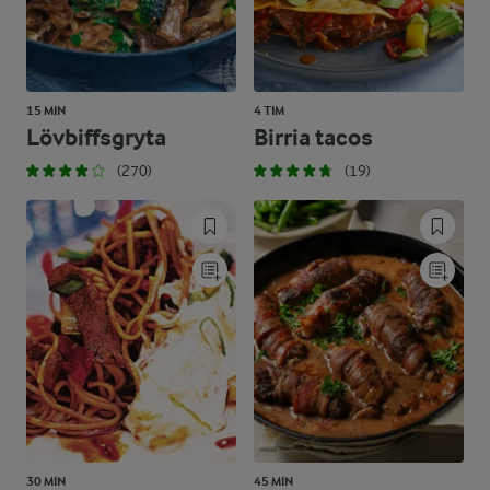
15 MIN
4 TIM
Lövbiffsgryta
Birria tacos
(270)
(19)
30 MIN
45 MIN