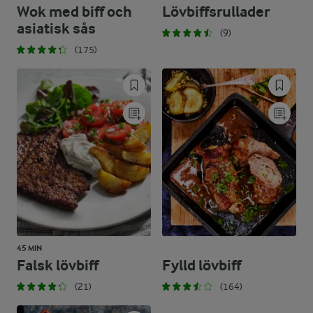
Wok med biff och
Lövbiffsrullader
asiatisk sås
(9)
(175)
45 MIN
Falsk lövbiff
Fylld lövbiff
(21)
(164)