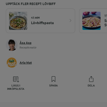
UPPTÄCK FLER RECEPT: LÖVBIFF
1
45 MIN
S
Lövbiffspasta
S
Åsa Asp
Receptkreatör
Arla Mat
LÄGG I
SPARA
DELA
INKÖPSLISTA