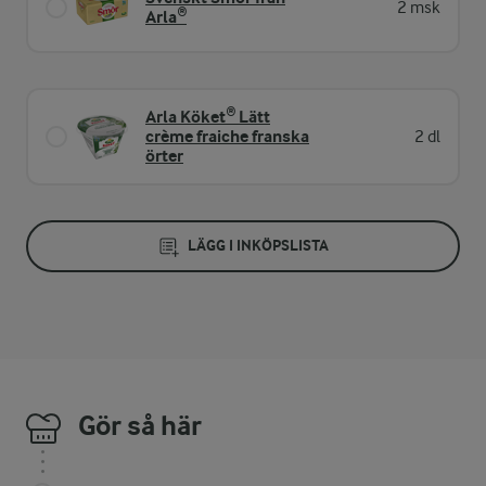
2 msk
Arla®
Arla Köket® Lätt
crème fraiche franska
2 dl
örter
LÄGG I INKÖPSLISTA
Gör så här