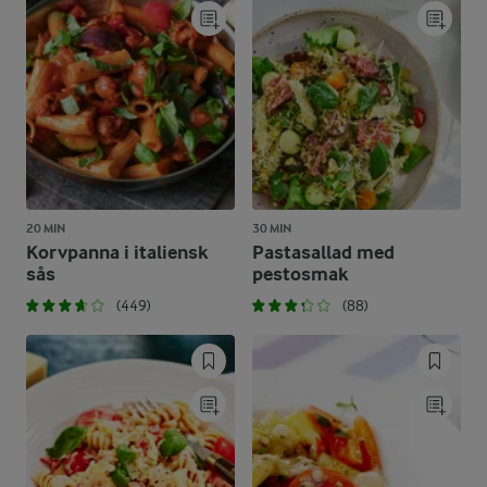
20 MIN
30 MIN
Korvpanna i italiensk
Pastasallad med
sås
pestosmak
(449)
(88)