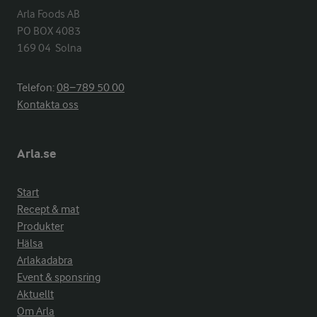
Arla Foods AB

PO BOX 4083

169 04  Solna
Telefon:
08−789 50 00
Kontakta oss
Arla.se
Start
Recept & mat
Produkter
Hälsa
Arlakadabra
Event & sponsring
Aktuellt
Om Arla