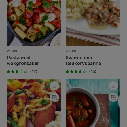
25 MIN
20 MIN
Pasta med
Svamp- och
wokgrönsaker
falukorvspanna
(32)
(56)