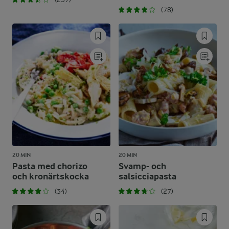
(78)
20 MIN
20 MIN
Pasta med chorizo
Svamp- och
och kronärtskocka
salsicciapasta
(34)
(27)