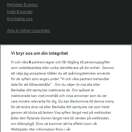
Nyheter & press
Jobb & karriär
Kontakta oss
Arla in other countries
Fler Arlasajter
Vi bryr oss om din integritet
Vi och våra
6
partners lagrar och får tillgång till personuppgifter
För ägare
som webbläsardata eller unika identifierare på din enhet . Genom
att välja Jag accepterar tillåter du att spårningstekniker används
Arlas kundportal
för de syften som anges under ”Vi och våra partners behandlar
Arla.com
data för att tillhandahålla”. . Om du väljer Avvisa alla eller
Falbygdens Ost
återkallar ditt samtycke inaktiveras de. Om spårare är
Arla webbshop
inaktiverade kan visst innehåll och vissa annonser som du ser
vara mindre relevanta för dig. Du kan återkomma till denna meny
Bildbank
för att ändra dina val eller återkalla ditt samtycke när som helst
genom att klicka på länken Visa syften längst ned på webbsidan
[eller den flytande ikonen längst ned till vänster på webbsidan,
om tillämpligt]. Dina val kommer att ha effekt inom vår
Följ oss
Webbplats. Mer information finns i vår