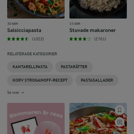
30 MIN
15 MIN
Salsicciapasta
Stuvade makaroner
(1022)
(2761)
RELATERADE KATEGORIER
KANTARELLPASTA
PASTARÄTTER
KORV STROGANOFF-RECEPT
PASTASALLADER
Se mer