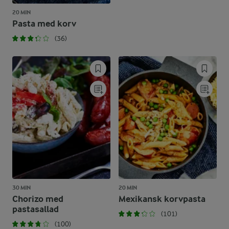
20 MIN
Pasta med korv
(36)
30 MIN
20 MIN
Chorizo med
Mexikansk korvpasta
pastasallad
(101)
(100)