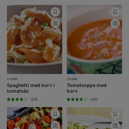
15 MIN
10 MIN
Spaghetti med korv i
Tomatsoppa med
tomatsås
korv
(69)
(49)