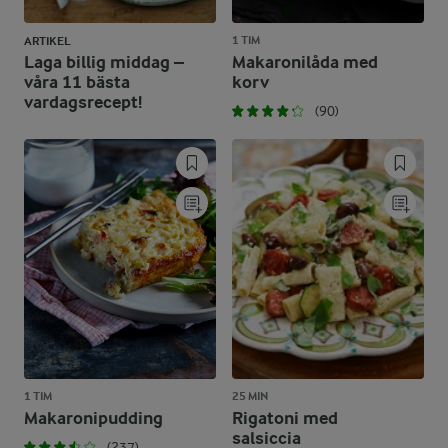
1 TIM
ARTIKEL
Laga billig middag –
Makaronilåda med
våra 11 bästa
korv
vardagsrecept!
(90)
1 TIM
25 MIN
Makaronipudding
Rigatoni med
salsiccia
(237)