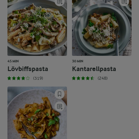
45 MIN
30 MIN
Lövbiffspasta
Kantarellpasta
(319)
(248)