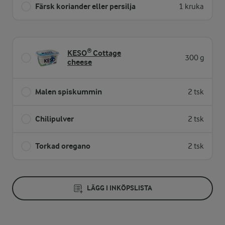
Färsk koriander eller persilja
1 kruka
KESO® Cottage
300 g
cheese
Malen spiskummin
2 tsk
Chilipulver
2 tsk
Torkad oregano
2 tsk
LÄGG I INKÖPSLISTA