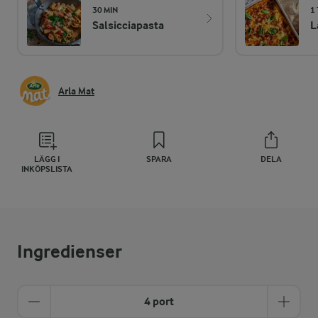
30 MIN
1
Salsicciapasta
L
Arla Mat
LÄGG I
SPARA
DELA
INKÖPSLISTA
Ingredienser
4 port