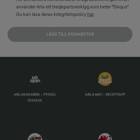
använder Arla ett tredjepartsverktyg som heter "Disqus".
Du kan läsa deras integritetspolicy
här
.
LÄGG TILL KOMMENTAR
ARLAKADABRA – PYSSEL
ARLA MAT – RECEPTAPP
OCH KUL