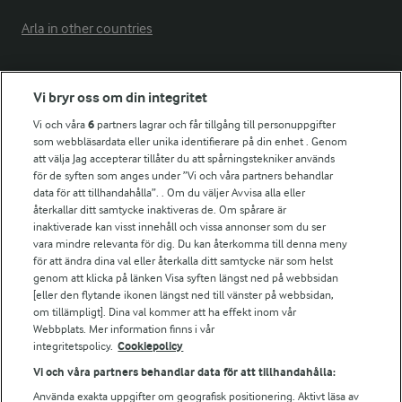
Arla in other countries
Fler Arlasajter
Vi bryr oss om din integritet
Vi och våra
6
partners lagrar och får tillgång till personuppgifter
För ägare
som webbläsardata eller unika identifierare på din enhet . Genom
att välja Jag accepterar tillåter du att spårningstekniker används
Arlas kundportal
för de syften som anges under ”Vi och våra partners behandlar
Arla.com
data för att tillhandahålla”. . Om du väljer Avvisa alla eller
Falbygdens Ost
återkallar ditt samtycke inaktiveras de. Om spårare är
Arla webbshop
inaktiverade kan visst innehåll och vissa annonser som du ser
vara mindre relevanta för dig. Du kan återkomma till denna meny
Bildbank
för att ändra dina val eller återkalla ditt samtycke när som helst
genom att klicka på länken Visa syften längst ned på webbsidan
[eller den flytande ikonen längst ned till vänster på webbsidan,
om tillämpligt]. Dina val kommer att ha effekt inom vår
Följ oss
Webbplats. Mer information finns i vår
integritetspolicy.
Cookiepolicy
Vi och våra partners behandlar data för att tillhandahålla:
Använda exakta uppgifter om geografisk positionering. Aktivt läsa av