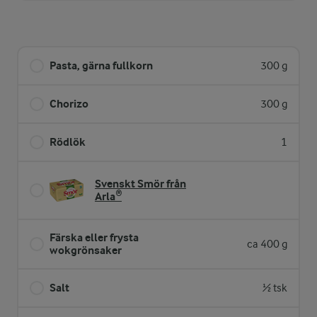
Pasta, gärna fullkorn
300 g
Chorizo
300 g
Rödlök
1
Svenskt Smör från
Arla®
Färska eller frysta
ca 400 g
wokgrönsaker
Salt
½ tsk