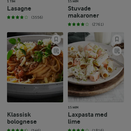
1 TIM
15 MIN
Lasagne
Stuvade
makaroner
(3556)
(2761)
15 MIN
Klassisk
Laxpasta med
bolognese
lime
(546)
(1816)