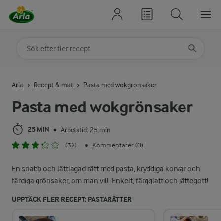
Sök på kategori eller ingrediens
Skriv in sökord för att få förslag
Arla
Recept & mat
Pasta med wokgrönsaker
Pasta med wokgrönsaker
25 MIN
Arbetstid: 25 min
•
(32)
Kommentarer (0)
•
En snabb och lättlagad rätt med pasta, kryddiga korvar och
färdiga grönsaker, om man vill. Enkelt, färgglatt och jättegott!
UPPTÄCK FLER RECEPT: PASTARÄTTER