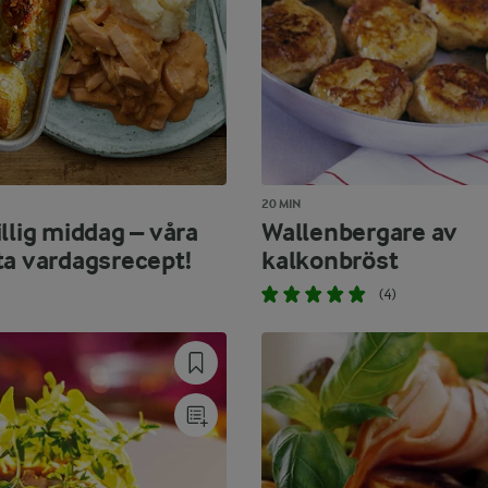
20 MIN
llig middag – våra
Wallenbergare av
ta vardagsrecept!
kalkonbröst
(4)