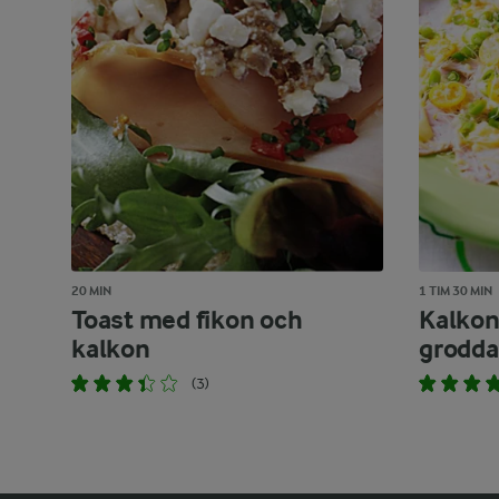
20 MIN
1 TIM 30 MIN
Toast med fikon och
Kalkon
kalkon
grodda
(3)