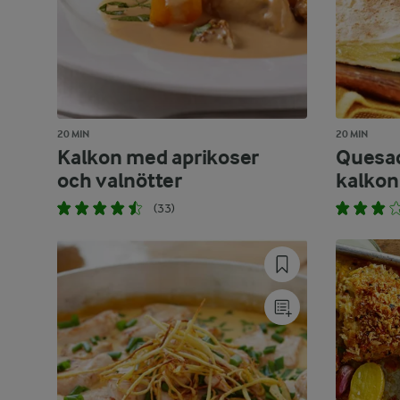
20 MIN
20 MIN
Kalkon med aprikoser
Quesad
och valnötter
kalkon
(33)