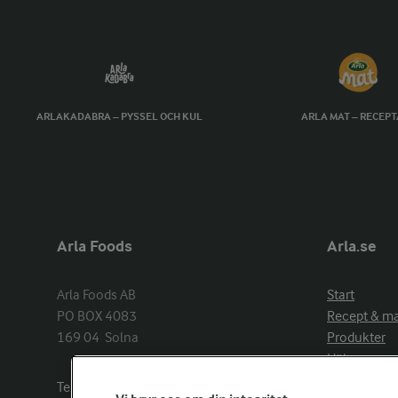
ARLAKADABRA – PYSSEL OCH KUL
ARLA MAT – RECEP
Arla Foods
Arla.se
Arla Foods AB

Start
PO BOX 4083

Recept & m
169 04  Solna
Produkter
Hälsa
Arlakadabra
Telefon:
08−789 50 00