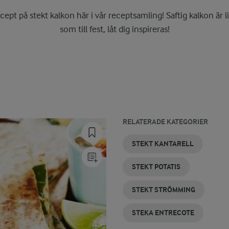
ecept på stekt kalkon här i vår receptsamling! Saftig kalkon är li
som till fest, låt dig inspireras!
RELATERADE KATEGORIER
STEKT
STEKA
STEKT
KALKON
STEKT
STEKT
STEKT KANTARELL
HALLOUMI
KYCKLING
ZUCCHINI
LAX
RIS
STEKT POTATIS
STEKT STRÖMMING
STEKA ENTRECOTE