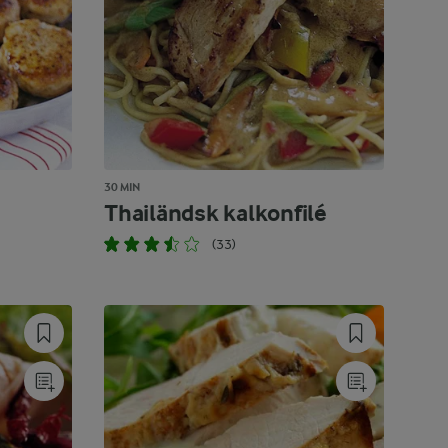
30 MIN
Thailändsk kalkonfilé
(33)