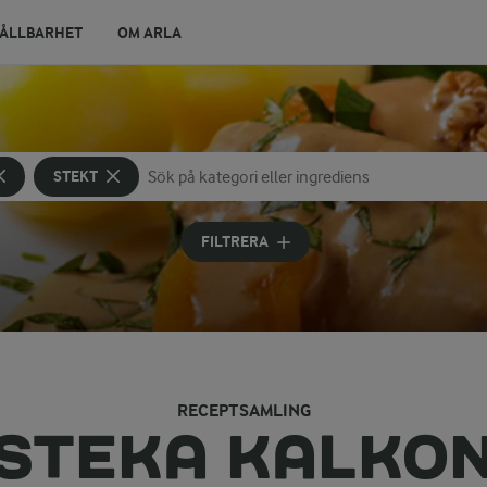
ÅLLBARHET
OM ARLA
STEKT
Sök på kategori eller ingrediens
Skriv in sökord för att få förslag
FILTRERA
RECEPTSAMLING
STEKA KALKO