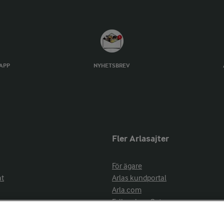
TAPP
NYHETSBREV
Fler Arlasajter
För ägare
at
Arlas kundportal
Arla.com
Falbygdens Ost
Arla webbshop