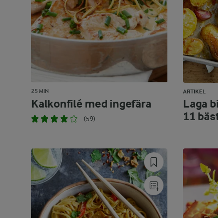
25 MIN
ARTIKEL
Kalkonfilé med ingefära
Laga bi
11 bäs
(59)