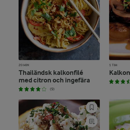
20 MIN
1 TIM
Thailändsk kalkonfilé
Kalkon
med citron och ingefära
(9)