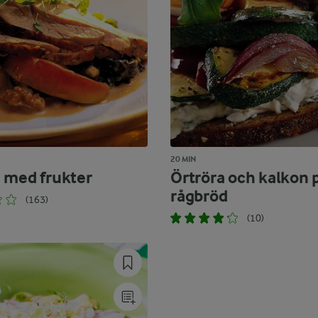
20 MIN
 med frukter
Örtröra och kalkon 
rågbröd
(163)
(10)