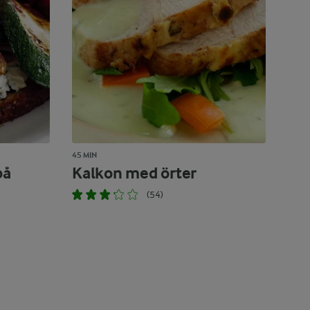
45 MIN
på
Kalkon med örter
(54)