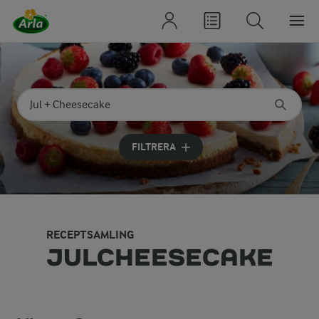
Sök på kategori eller ingrediens
Skriv in sökord för att få förslag
FILTRERA
RECEPTSAMLING
JULCHEESECAKE