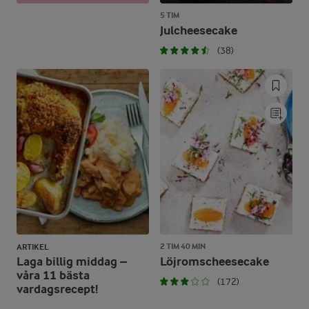
5 TIM
Julcheesecake
(38)
2 TIM 40 MIN
ARTIKEL
Laga billig middag –
Löjromscheesecake
våra 11 bästa
(172)
vardagsrecept!