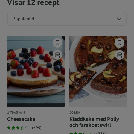
Visar
12
recept
Popularitet
1 TIM 5 MIN
50 MIN
Cheesecake
Kladdkaka med Polly
och färskostswirl
(599)
(1266)