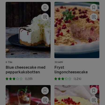
6 TIM
30 MIN
Blue cheesecake med
Fryst
pepparkaksbotten
lingoncheesecake
(139)
(124)