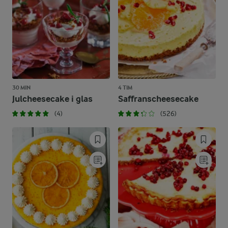
30 MIN
4 TIM
Julcheesecake i glas
Saffranscheesecake
(4)
(526)