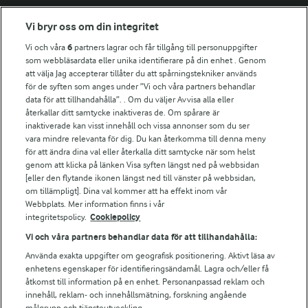
Fler Arlasajter
Vi bryr oss om din integritet
Vi och våra
6
partners lagrar och får tillgång till personuppgifter
För ägare
som webbläsardata eller unika identifierare på din enhet . Genom
att välja Jag accepterar tillåter du att spårningstekniker används
Arlas kundportal
för de syften som anges under ”Vi och våra partners behandlar
Arla.com
data för att tillhandahålla”. . Om du väljer Avvisa alla eller
Falbygdens Ost
återkallar ditt samtycke inaktiveras de. Om spårare är
Arla webbshop
inaktiverade kan visst innehåll och vissa annonser som du ser
vara mindre relevanta för dig. Du kan återkomma till denna meny
Bildbank
för att ändra dina val eller återkalla ditt samtycke när som helst
genom att klicka på länken Visa syften längst ned på webbsidan
[eller den flytande ikonen längst ned till vänster på webbsidan,
om tillämpligt]. Dina val kommer att ha effekt inom vår
Följ oss
Webbplats. Mer information finns i vår
integritetspolicy.
Cookiepolicy
Vi och våra partners behandlar data för att tillhandahålla:
Använda exakta uppgifter om geografisk positionering. Aktivt läsa av
enhetens egenskaper för identifieringsändamål. Lagra och/eller få
åtkomst till information på en enhet. Personanpassad reklam och
innehåll, reklam- och innehållsmätning, forskning angående
målgrupp och tjänsteutveckling.