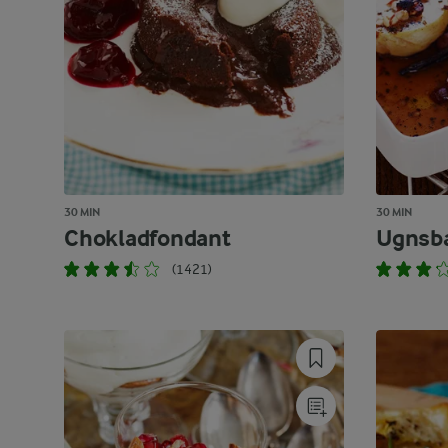
30 MIN
30 MIN
Chokladfondant
Ugnsb
(1421)