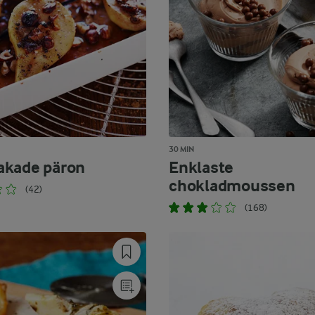
30 MIN
akade päron
Enklaste
chokladmoussen
(42)
(168)