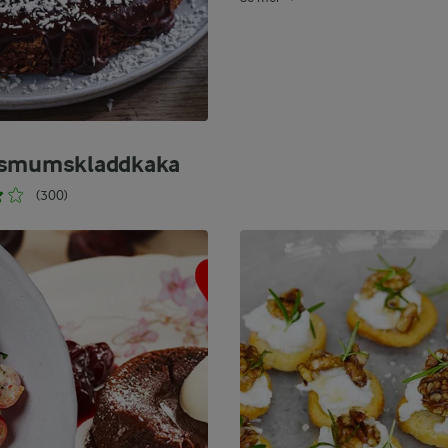
ksmumskladdkaka
(300)