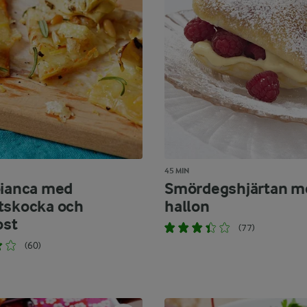
45 MIN
bianca med
Smördegshjärtan m
tskocka och
hallon
ost
(77)
(60)