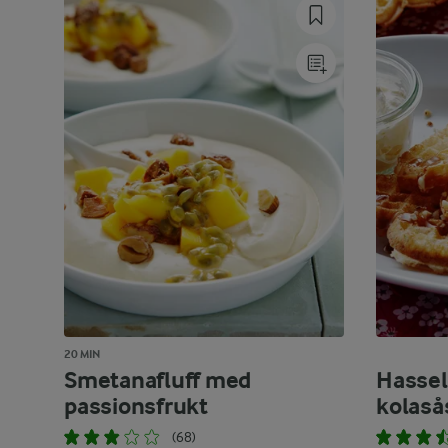
20 MIN
Smetanafluff med
Hassel
passionsfrukt
kolaså
(68)