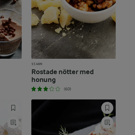
15 MIN
Rostade nötter med
honung
(60)