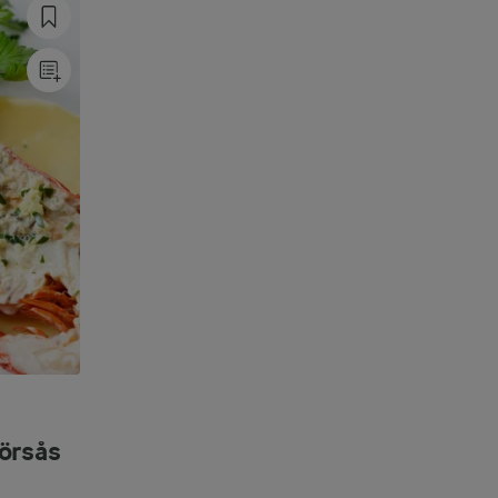
örsås