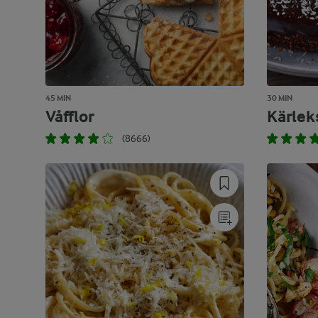
45 MIN
30 MIN
Våfflor
Kärle
(8666)