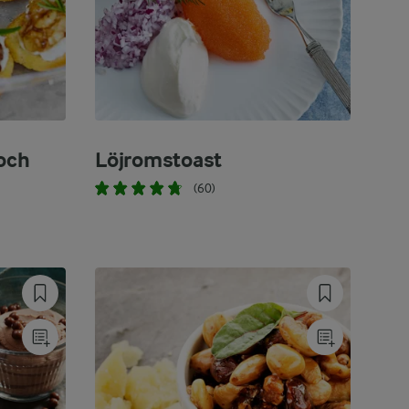
och
Löjromstoast
(60)