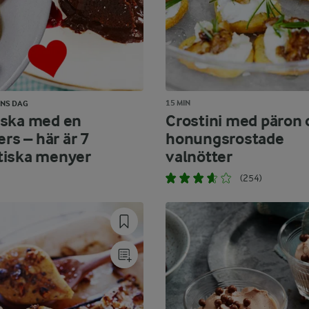
15 MIN
ANS DAG
ska med en
Crostini med päron 
ers – här är 7
honungsrostade
iska menyer
valnötter
(254)