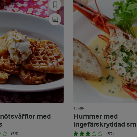
15 MIN
nötsvåfflor med
Hummer med
s
ingefärskryddad sm
(39)
(57)