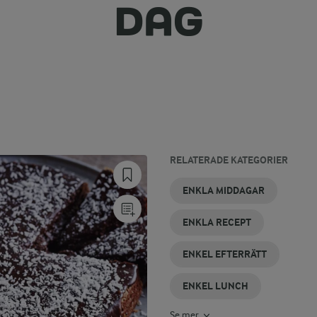
DAG
RELATERADE KATEGORIER
ENKLA
ENKEL
ENKELT
ENKEL
ENKEL
ENKLA
ENKLA MIDDAGAR
SOCKERKAKOR
CARBONARA
TILLTUGG
FÖRRÄTT
DESSERT
TÅRTOR
ENKLA RECEPT
ENKEL EFTERRÄTT
ENKEL LUNCH
Se mer