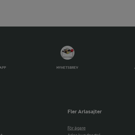
TAPP
NYHETSBREV
Fler Arlasajter
För ägare