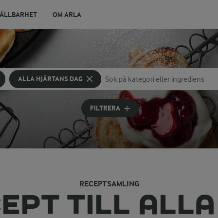
ÅLLBARHET
OM ARLA
ALLA HJÄRTANS DAG
Sök på kategori eller ingrediens
Skriv in sökord för att få förslag
FILTRERA
RECEPTSAMLING
EPT TILL ALL