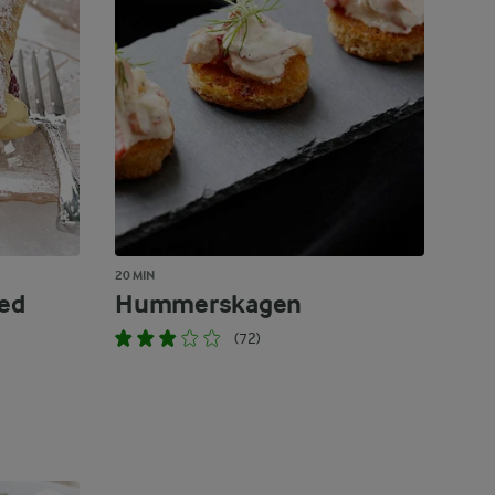
20 MIN
ed
Hummerskagen
(72)