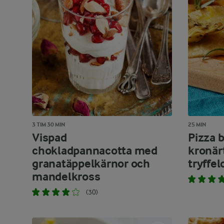
3 TIM 30 MIN
25 MIN
Vispad
Pizza 
chokladpannacotta med
kronär
granatäppelkärnor och
tryffel
mandelkross
(30)