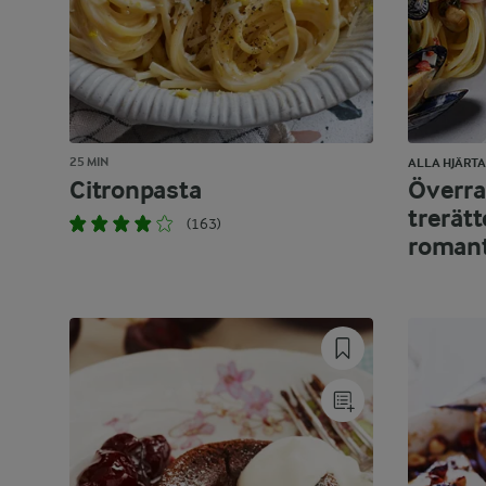
25 MIN
ALLA HJÄRT
Citronpasta
Överra
trerätt
(163)
romant